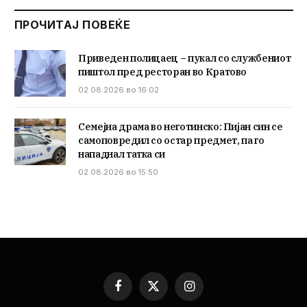
ПРОЧИТАЈ ПОВЕЌЕ
Приведен полицаец – пукал со службениот
пиштол пред ресторан во Кратово
02.08.2026 во 16:02
Семејна драма во неготинско: Пијан син се
самоповредил со остар предмет, па го
нападнал татка си
02.08.2026 во 15:50
Facebook
X
Instagram
(Twitter)