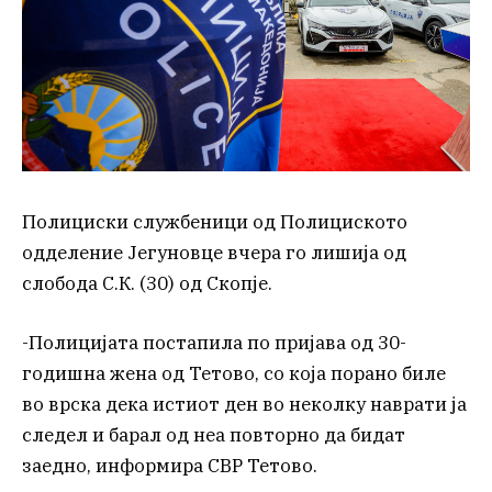
Полициски службеници од Полициското
одделение Јегуновце вчера го лишија од
слобода С.К. (30) од Скопје.
-Полицијата постапила по пријава од 30-
годишна жена од Тетово, со која порано биле
во врска дека истиот ден во неколку наврати ја
следел и барал од неа повторно да бидат
заедно, информира СВР Тетово.