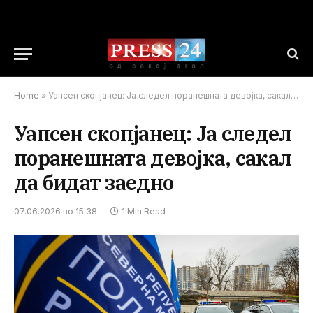
Home
»
Уапсен скопјанец: Ја следел поранешната девојка, сакал да бидат заедно
Уапсен скопјанец: Ја следел
поранешната девојка, сакал
да бидат заедно
07.06.2026 во 15:38
1 Min Read