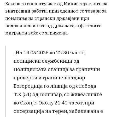
Како што соопштуваат од Министерството за
внатрешни работи, приведениот се товари за
помагање на странски државјани при
недозволен излез од државата, а фатените
мигранти веќе се згрижени.
„На 19.05.2026 во 22:30 часот,
полициски службеници од
Полициската станица за гранични
проверки и граничен надзор
Богородица го лишија од слобода
Т.Х.(51) од Гостивар, со живеалиште
во Скопје. Околу 21:40 часот, при
опсервација на терен, забележана е