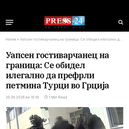
Home
»
Уапсен гостиварчанец на граница: Се обидел илегално да префрли петмина Турци во Грција
Уапсен гостиварчанец на
граница: Се обидел
илегално да префрли
петмина Турци во Грција
20.05.2026 во 15:19
1 Min Read