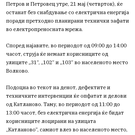
Петров и Петровец утре, 21 мај (четврток), ќе
останат без снабдување со електрична енергија
поради претходно планирани технички зафати
во електропреносната мрежа.
Според најавите, во периодот од 09:00 до 14:00
часот, струја ќе немаат корисниците од
улиците „31“, „102“ и „103“ во населеното место
Волково.
Подоцна во текот на денот, дефектите и
техничките интервенции ќе опфатат и делови
од Катланово. Таму, во периодот од 11:00 до
13:00 часот, без електрична енергија ќе бидат
корисниците лоцирани на улицата
„Катланово“, самиот влез во населеното место,