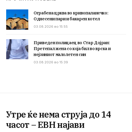
Ограбена црква во кривопаланечко:
Однесени пари и бакарен котел
03.08.2026 во 15:55
Приведен полицаец во Стар Дојран:
Претепал жена со која бил во врска и
нејзиниот малолетен син
03.08.2026 во 15:39
Утре ќе нема струја до 14
часот – ЕВН најави