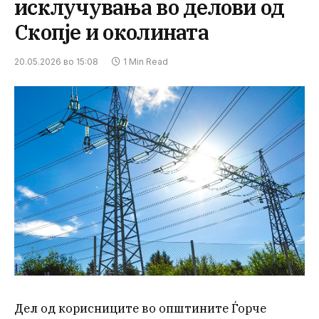
исклучувања во делови од
Скопје и околината
20.05.2026 во 15:08
1 Min Read
Дел од корисниците во општините Ѓорче