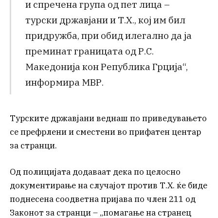
и спречена група од пет лица –
турски државјани и Т.Х., кој им бил
придружба, при обид илегално да ја
преминат границата од Р.С.
Македонија кон Република Грција“,
информира МВР.
Турските државјани веднаш по приведувањето
се префрлени и сместени во прифатен центар
за странци.
Од полицијата додаваат дека по целосно
документирање на случајот против Т.Х. ќе биде
поднесена соодветна пријава по член 211 од
Законот за странци – „помагање на странец