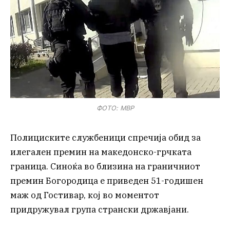
ФОТО: МВР
Полициските службеници спречија обид за
илегален премин на македонско-грчката
граница. Синоќа во близина на граничниот
премин Богородица е приведен 51-годишен
маж од Гостивар, кој во моментот
придружувал група странски државјани.