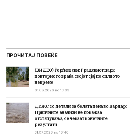
ПРОЧИТАЈ ПОВЕЌЕ
(ВИДЕО) Ѓорѓиевски: Градскиот парк
повторно го враќа својот сјај по силното
невреме
01.08.2026 во 13:03
ДИЖС со детали за белата пена во Вардар:
Првичните анализи не покажаа
отстапувања, се чекаат конечните
резултати
31.07.2026 во 16:40