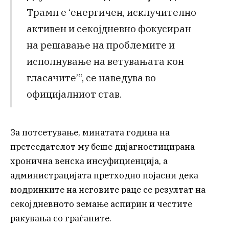
Трамп е ‘енергичен, исклучително
активен и секојдневно фокусиран
на решавање на проблемите и
исполнување на ветувањата кон
гласачите’“, се наведува во
официјалниот став.
За потсетување, минатата година на
претседателот му беше дијагностицирана
хронична венска инсуфициенција, а
администрацијата претходно појасни дека
модринките на неговите раце се резултат на
секојдневното земање аспирин и честите
ракувања со граѓаните.