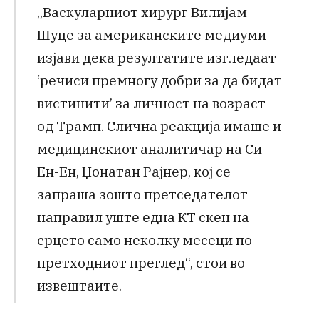
„Васкуларниот хирург Вилијам
Шуце за американските медиуми
изјави дека резултатите изгледаат
‘речиси премногу добри за да бидат
вистинити’ за личност на возраст
од Трамп. Слична реакција имаше и
медицинскиот аналитичар на Си-
Ен-Ен, Џонатан Рајнер, кој се
запраша зошто претседателот
направил уште една КТ скен на
срцето само неколку месеци по
претходниот преглед“, стои во
извештаите.