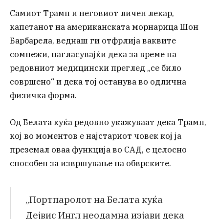
Самиот Трамп и неговиот личен лекар,
капетанот на американската морнарица Шон
Барбарела, веднаш ги отфрлија ваквите
сомнежи, нагласувајќи дека за време на
редовниот медицински преглед „се било
совршено“ и дека тој останува во одлична
физичка форма.
Од Белата куќа редовно укажуваат дека Трамп,
кој во моментов е најстариот човек кој ја
преземал оваа функција во САД, е целосно
способен за извршување на обврските.
„Портпаролот на Белата куќа
Дејвис Ингл неодамна изјави дека