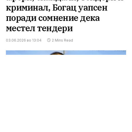
криминал, Богац уапсен
поради сомнение дека
местел тендери
03.06.2026 во 13:04
2 Mins Read