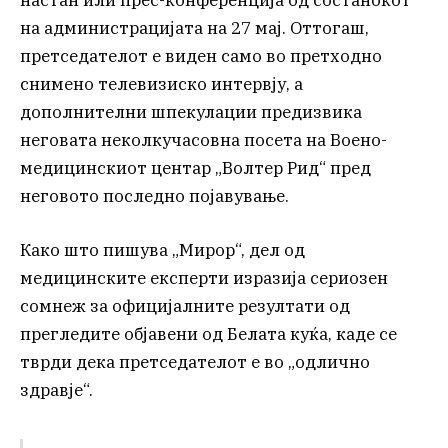
настан или прес-конференција од состанокот
на администрацијата на 27 мај. Оттогаш,
претседателот е виден само во претходно
снимено телевизиско интервју, а
дополнителни шпекулации предизвика
неговата неколкучасовна посета на Воено-
медицинскиот центар „Волтер Рид“ пред
неговото последно појавување.
Како што пишува „Мирор“, дел од
медицинските експерти изразија сериозен
сомнеж за официјалните резултати од
прегледите објавени од Белата куќа, каде се
тврди дека претседателот е во „одлично
здравје“.