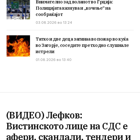
Внимателно зад воланот во Грција:
Полицијата казнува и „кочење“ на
сообраќајот
03.08.2026 во 13:24
Татко и две деца загинаа во пожар во куќа
во Загорје, соседите претходно слушнале
истрели
01.08.2026 во 13:40
(ВИДЕО) Лефков:
Вистинското лице на СДС е
афери, скандали, тендери и