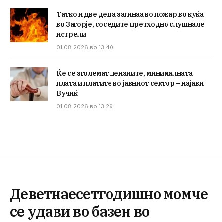
Татко и две деца загинаа во пожар во куќа
во Загорје, соседите претходно слушнале
истрели
01.08.2026 во 13:40
Ќе се зголемат пензиите, минималната
плата и платите во јавниот сектор – најави
Вучиќ
01.08.2026 во 13:29
Деветнаесетгодишно момче
се удави во базен во