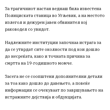
За трагичниот настан веднаш била известена
Полициската станица во Угљевик, а на местото
излегол и дежурен јавен обвинител кој
раководел со увидот.
Надлежните институции започнаа истрага за
да се утврдат сите околности под кои дошло
до несреќата, како и точната причина за
смртта на 19-годишното момче.
Засега не се соопштени дополнителни детали
за тоа како дошло до давењето, а повеќе
информации се очекуваат по завршувањето на
истражните дејствија и обдукцијата.