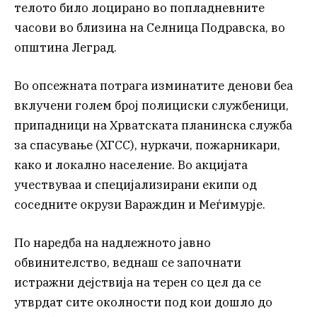
телото било лоцирано во попладневните
часови во близина на Селница Подравска, во
општина Леград.
Во опсежната потрага изминатите денови беа
вклучени голем број полициски службеници,
припадници на Хрватската планинска служба
за спасување (ХГСС), нуркачи, пожарникари,
како и локално население. Во акцијата
учествуваа и специјализирани екипи од
соседните окрузи Вараждин и Меѓимурје.
По наредба на надлежното јавно
обвинителство, веднаш се започнати
истражни дејствија на терен со цел да се
утврдат сите околности под кои дошло до