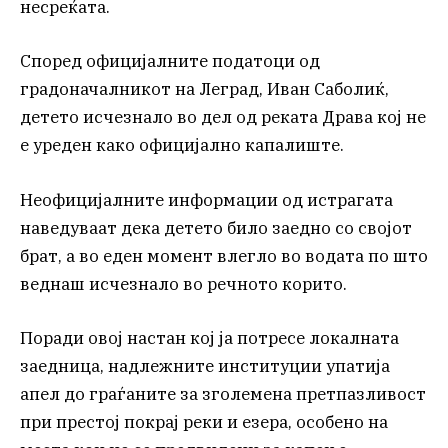
несреќата.
Според официјалните податоци од
градоначалникот на Леград, Иван Саболиќ,
детето исчезнало во дел од реката Драва кој не
е уреден како официјално капалиште.
Неофицијалните информации од истрагата
наведуваат дека детето било заедно со својот
брат, а во еден момент влегло во водата по што
веднаш исчезнало во речното корито.
Поради овој настан кој ја потресе локалната
заедница, надлежните институции упатија
апел до граѓаните за зголемена претпазливост
при престој покрај реки и езера, особено на