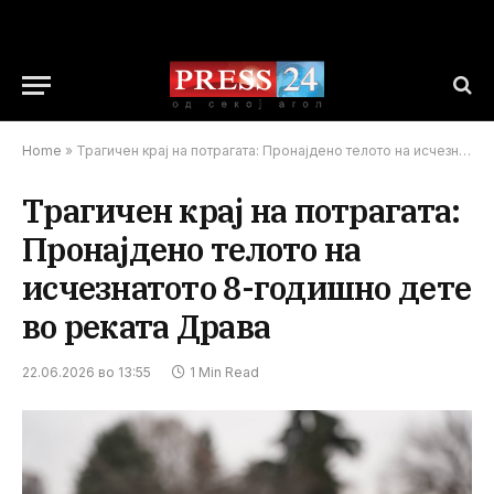
Home
»
Трагичен крај на потрагата: Пронајдено телото на исчезнатото 8-годишно дете во реката Драва
Трагичен крај на потрагата:
Пронајдено телото на
исчезнатото 8-годишно дете
во реката Драва
22.06.2026 во 13:55
1 Min Read