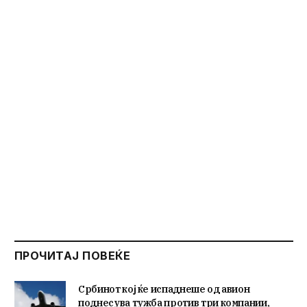
ПРОЧИТАЈ ПОВЕЌЕ
Србинот кој ќе испаднеше од авион
поднесува тужба против три компании,