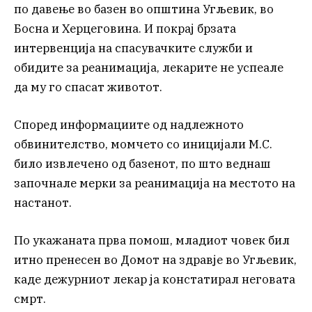
по давење во базен во општина Угљевик, во
Босна и Херцеговина. И покрај брзата
интервенција на спасувачките служби и
обидите за реанимација, лекарите не успеале
да му го спасат животот.
Според информациите од надлежното
обвинителство, момчето со иницијали М.С.
било извлечено од базенот, по што веднаш
започнале мерки за реанимација на местото на
настанот.
По укажаната прва помош, младиот човек бил
итно пренесен во Домот на здравје во Угљевик,
каде дежурниот лекар ја констатирал неговата
смрт.