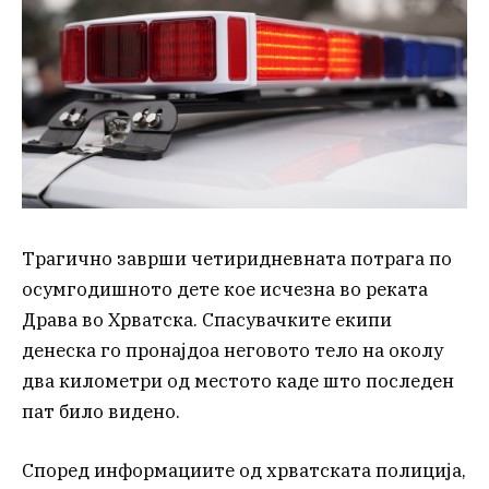
Трагично заврши четиридневната потрага по
осумгодишното дете кое исчезна во реката
Драва во Хрватска. Спасувачките екипи
денеска го пронајдоа неговото тело на околу
два километри од местото каде што последен
пат било видено.
Според информациите од хрватската полиција,