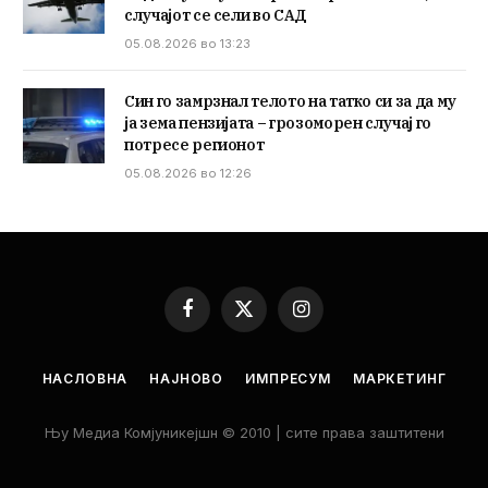
случајот се сели во САД
05.08.2026 во 13:23
Син го замрзнал телото на татко си за да му
ја зема пензијата – грозоморен случај го
потресе регионот
05.08.2026 во 12:26
Facebook
X
Instagram
(Twitter)
НАСЛОВНА
НАЈНОВО
ИМПРЕСУМ
МАРКЕТИНГ
Њу Медиа Комјуникејшн © 2010 | сите права заштитени