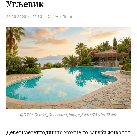
Угљевик
22.06.2026 во 13:53
1 Min Read
ФОТО: Gemini_Generated_Image_6wfce76wfce76wfc
Деветнаесетгодишно момче го загуби животот