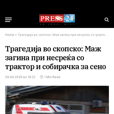
Home
»
Трагедија во скопско: Маж загина при несреќа со трактор и собирачка за сено
Трагедија во скопско: Маж
загина при несреќа со
трактор и собирачка за сено
09.06.2026 во 16:22
1 Min Read