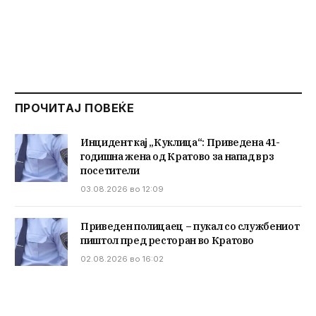
ПРОЧИТАЈ ПОВЕЌЕ
Инцидент кај „Куклица“: Приведена 41-
годишна жена од Кратово за напад врз
посетители
03.08.2026 во 12:09
Приведен полицаец – пукал со службениот
пиштол пред ресторан во Кратово
02.08.2026 во 16:02