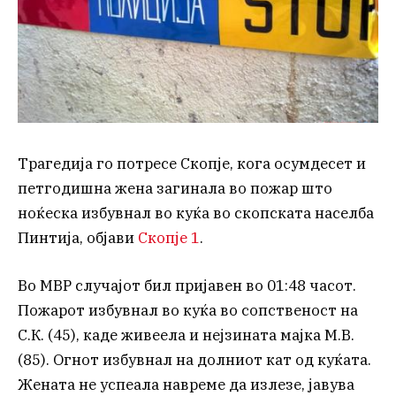
Трагедија го потресе Скопје, кога осумдесет и
петгодишна жена загинала во пожар што
ноќеска избувнал во куќа во скопската населба
Пинтија, објави
Скопје 1
.
Во МВР случајот бил пријавен во 01:48 часот.
Пожарот избувнал во куќа во сопственост на
С.К. (45), каде живеела и нејзината мајка М.В.
(85). Огнот избувнал на долниот кат од куќата.
Жената не успеала навреме да излезе, јавува