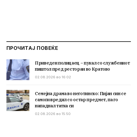
ПРОЧИТАЈ ПОВЕЌЕ
Приведен полицаец – пукал со службениот
пиштол пред ресторан во Кратово
02.08.2026 во 16:02
Семејна драма во неготинско: Пијан син се
самоповредил со остар предмет, па го
нападнал татка си
02.08.2026 во 15:50