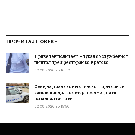
ПРОЧИТАЈ ПОВЕЌЕ
Приведен полицаец – пукал со службениот
пиштол пред ресторан во Кратово
02.08.2026 во 16:02
Семејна драма во неготинско: Пијан син се
самоповредил со остар предмет, па го
нападнал татка си
02.08.2026 во 15:50