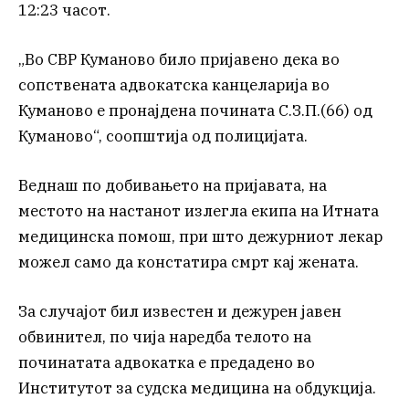
12:23 часот.
„Во СВР Куманово било пријавено дека во
сопствената адвокатска канцеларија во
Куманово е пронајдена почината С.З.П.(66) од
Куманово“, соопштија од полицијата.
Веднаш по добивањето на пријавата, на
местото на настанот излегла екипа на Итната
медицинска помош, при што дежурниот лекар
можел само да констатира смрт кај жената.
За случајот бил известен и дежурен јавен
обвинител, по чија наредба телото на
починатата адвокатка е предадено во
Институтот за судска медицина на обдукција.