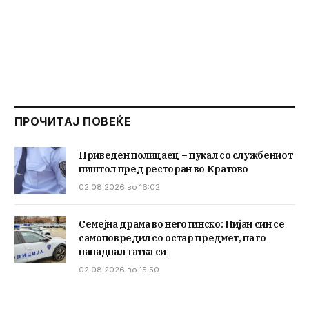
ПРОЧИТАЈ ПОВЕЌЕ
Приведен полицаец – пукал со службениот
пиштол пред ресторан во Кратово
02.08.2026 во 16:02
Семејна драма во неготинско: Пијан син се
самоповредил со остар предмет, па го
нападнал татка си
02.08.2026 во 15:50