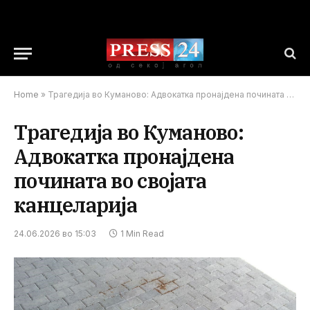
Home
»
Трагедија во Куманово: Адвокатка пронајдена почината во својата канцеларија
Трагедија во Куманово:
Адвокатка пронајдена
почината во својата
канцеларија
24.06.2026 во 15:03
1 Min Read