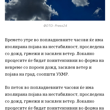
ФОТО: Press24
Времето утре во попладневните часови ќе има
изолирана појава на нестабилност, проследена
со дожд, грмежи и засилен ветер. Локално
процесите ќе бидат поинтензивни во форма на
невреме со пороен дожд, засилен ветер и
појава на град, соопшти УХМР.
Во петок во попладневните часови ќе има
изолирана појава на нестабилност, проследена
со дожд, грмежи и засилен ветер. Локално
процесите ќе бидат поинтензивни во форма на