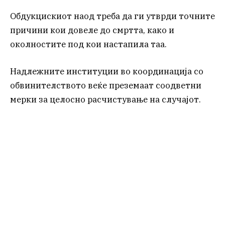
Обдукцискиот наод треба да ги утврди точните
причини кои довеле до смртта, како и
околностите под кои настапила таа.
Надлежните институции во координација со
обвинителството веќе преземаат соодветни
мерки за целосно расчистување на случајот.