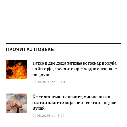
ПРОЧИТАЈ ПОВЕЌЕ
Татко и две деца загинаа во пожар во куќа
во Загорје, соседите претходно слушнале
истрели
01.08.2026 во 13:40
Ќе се зголемат пензиите, минималната
плата и платите во јавниот сектор – најави
Вучиќ
01.08.2026 во 13:29