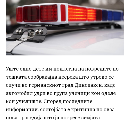
Уште едно дете им подлегна на повредите по
тешката сообраќајна несреќа што утрово се
случи во германскиот град Динслакен, каде
автомобил удри во група ученици кои оделе
кон училиште. Според последните
информации, состојбата е критична по оваа
нова трагедија што ја потресе земјата.