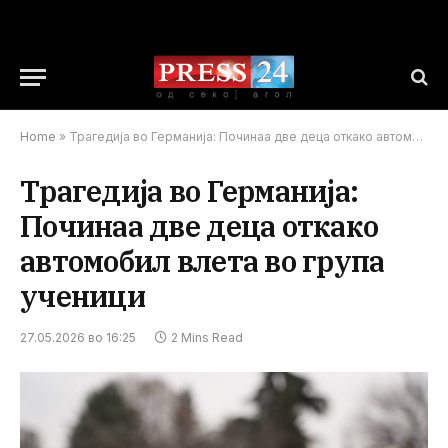
Home
»
Трагедија во Германија: Починаа две деца откако автомобил влета во група ученици
Трагедија во Германија:
Починаа две деца откако
автомобил влета во група
ученици
27.05.2026 во 16:25
2 Mins Read