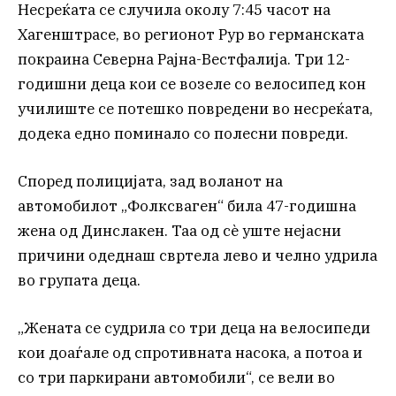
Несреќата се случила околу 7:45 часот на
Хагенштрасе, во регионот Рур во германската
покраина Северна Рајна-Вестфалија. Три 12-
годишни деца кои се возеле со велосипед кон
училиште се потешко повредени во несреќата,
додека едно поминало со полесни повреди.
Според полицијата, зад воланот на
автомобилот „Фолксваген“ била 47-годишна
жена од Динслакен. Таа од сè уште нејасни
причини одеднаш свртела лево и челно удрила
во групата деца.
„Жената се судрила со три деца на велосипеди
кои доаѓале од спротивната насока, а потоа и
со три паркирани автомобили“, се вели во