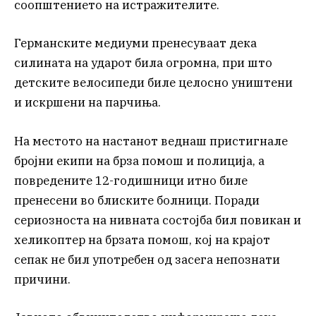
соопштението на истражителите.
Германските медиуми пренесуваат дека
силината на ударот била огромна, при што
детските велосипеди биле целосно уништени
и искршени на парчиња.
На местото на настанот веднаш пристигнале
бројни екипи на брза помош и полиција, а
повредените 12-годишници итно биле
пренесени во блиските болници. Поради
сериозноста на нивната состојба бил повикан и
хеликоптер на брзата помош, кој на крајот
сепак не бил употребен од засега непознати
причини.