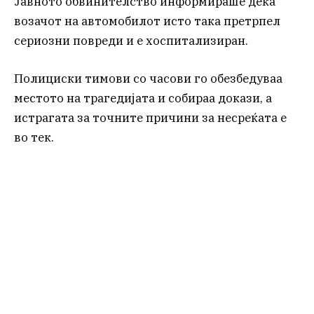
Јавното обвинителство информираше дека
возачот на автомобилот исто така претрпел
сериозни повреди и е хоспитализиран.
Полициски тимови со часови го обезбедуваа
местото на трагедијата и собираа докази, а
истрагата за точните причини за несреќата е
во тек.