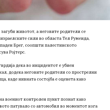
 загуби животот, а неговите родители се
 израелските сили во областа Тел Румеида,
ападен Брег, соопшти палестинското
ува Ројтерс.
врдија дека во инцидентот е убиен
ал, додека неговите родители со прострелни
ца, каде нивната состојба е оценета како
на воениот контролен пункт познат како
твото патувало со автомобил во моментот кога