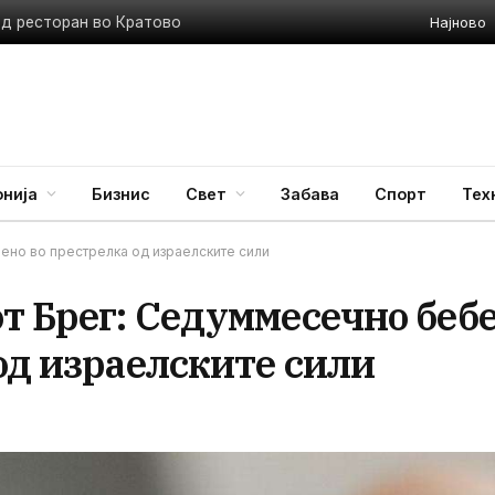
Најново
ед ресторан во Кратово
нија
Бизнис
Свет
Забава
Спорт
Тех
ено во престрелка од израелските сили
т Брег: Седуммесечно беб
од израелските сили