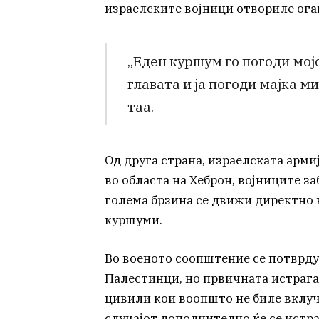
израелските војници отвориле ога
„Еден куршум го погоди мој
главата и ја погоди мајка ми
таа.
Од друга страна, израелската арми
во областа на Хеброн, војниците з
голема брзина се движи директно 
куршуми.
Во военото соопштение се потврду
Палестинци, но првичната истрага
цивили кои воопшто не биле вклу
случајот дополнително ќе се истр