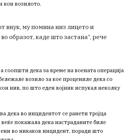
н кон возилото.
от внук, му помина низ лицето и
 во образот, каде што застана“, рече
ја соопшти дека за време на воената операција
абележале возило за кое процениле дека со
кон нив, по што еден војник испукал неколку
ва дека во инцидентот се ранети тројца
 веќе покажала дека настраданите биле
чени во никаков инцидент, поради што
ажува.