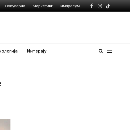
Популарно
Маркетинг
Импресум
Facebook
Instagram
TikTok
нологија
Интервју
е