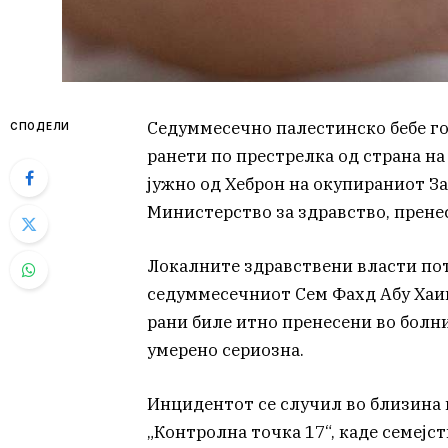
Седуммесечно палестинско бебе го
СПОДЕЛИ
ранети по престрелка од страна на
јужно од Хеброн на окупираниот З
Министерство за здравство, пренес
Локалните здравствени власти пот
седуммесечниот Сем Фахд Абу Хаик
рани биле итно пренесени во болни
умерено сериозна.
Инцидентот се случил во близина 
„Контролна точка 17“, каде семејс