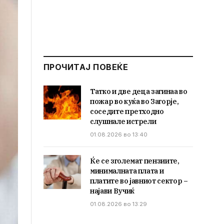
ПРОЧИТАЈ ПОВЕЌЕ
Татко и две деца загинаа во
пожар во куќа во Загорје,
соседите претходно
слушнале истрели
01.08.2026 во 13:40
Ќе се зголемат пензиите,
минималната плата и
платите во јавниот сектор –
најави Вучиќ
01.08.2026 во 13:29