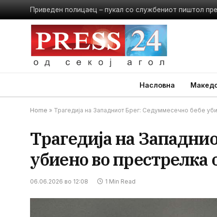
Приведен полицаец – пукал со службениот пиштол пр
Насловна
Македо
Home
»
Трагедија на Западниот Брег: Седуммесечно бебе уби
Трагедија на Западнио
убиено во престрелка 
06.06.2026 во 12:08
1 Min Read