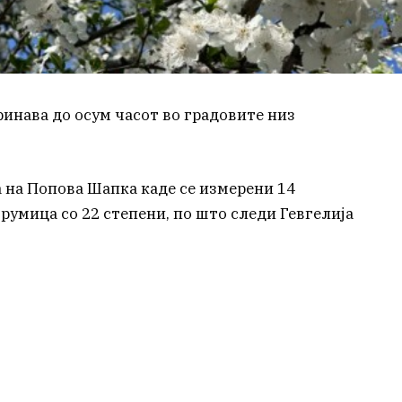
инава до осум часот во градовите низ
а на Попова Шапка каде се измерени 14
трумица со 22 степени, по што следи Гевгелија