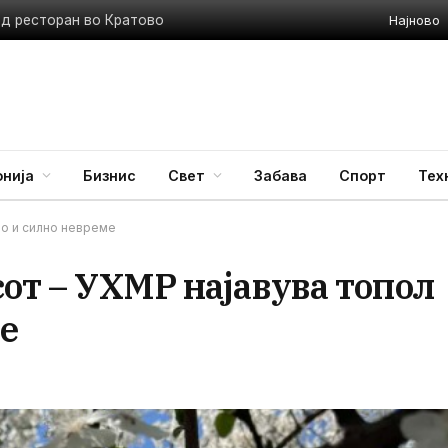
Најново
ед ресторан во Кратово
нија
Бизнис
Свет
Забава
Спорт
Тех
но и силно невреме
сот – УХМР најавува топол
ме