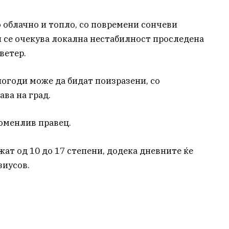
 облачно и топло, со повремени сончеви
 се очекува локална нестабилност проследена
ветер.
огоди може да бидат поизразени, со
ва на град.
роменлив правец.
ат од 10 до 17 степени, додека дневните ќе
зиусов.