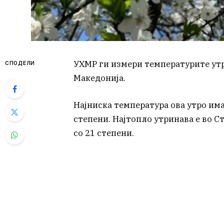
УХМР ги измери температурите утр
СПОДЕЛИ
Македонија.
Најниска температура ова утро им
степени. Најтопло утринава е во С
со 21 степени.