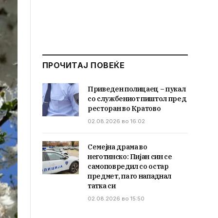
ПРОЧИТАЈ ПОВЕЌЕ
Приведен полицаец – пукал
со службениот пиштол пред
ресторан во Кратово
02.08.2026 во 16:02
Семејна драма во
неготинско: Пијан син се
самоповредил со остар
предмет, па го нападнал
татка си
02.08.2026 во 15:50