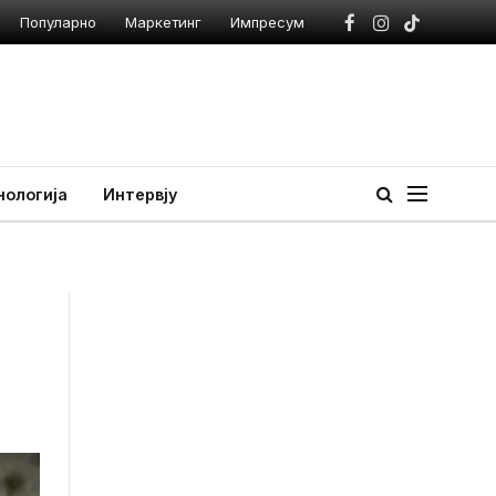
Популарно
Маркетинг
Импресум
Facebook
Instagram
TikTok
нологија
Интервју