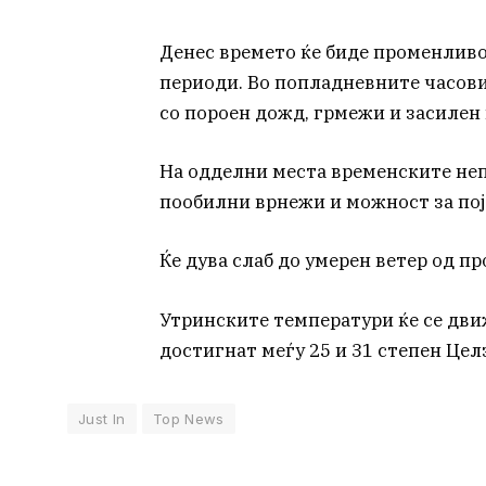
Денес времето ќе биде променливо
периоди. Во попладневните часови
со пороен дожд, грмежи и засилен 
На одделни места временските неп
пообилни врнежи и можност за поја
Ќе дува слаб до умерен ветер од п
Утринските температури ќе се движ
достигнат меѓу 25 и 31 степен Цел
Just In
Top News