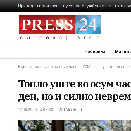
Приведен полицаец – пукал со службениот пиштол пр
Насловна
Македо
Home
»
Топло уште во осум часот – УХМР најавува топол ден, 
Топло уште во осум ча
ден, но и силно невре
17.06.2026 во 08:33
1 Min Read