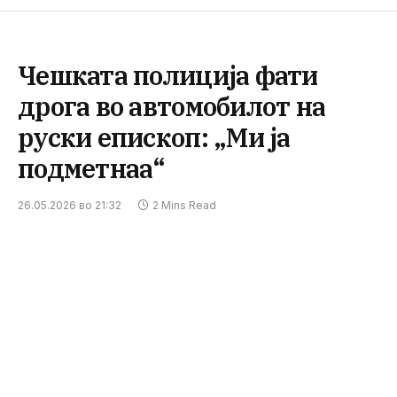
Чешката полиција фати
дрога во автомобилот на
руски епископ: „Ми ја
подметнаа“
26.05.2026 во 21:32
2 Mins Read