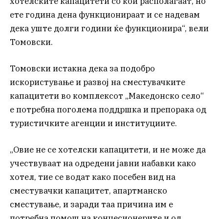
хотелските капацитети со кои располагаат, но
ете година дена функционираат и се надевам
дека уште долги години ќе функционира“, вели
Томовски.
Томовски истакна дека за подобро
искористување и развој на сместувачките
капацитети во комплексот „Македонско село“
е потребна поголема поддршка и препорака од
туристичките агенции и институциите.
„Овие не се хотелски капацитети, и не може да
учествуваат на одредени јавни набавки како
хотел, тие се водат како посебен вид на
сместувачки капацитет, апартманско
сместување, и заради таа причина им е
потребна помош на концесионерите и од