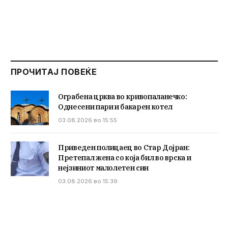
ПРОЧИТАЈ ПОВЕЌЕ
Ограбена црква во кривопаланечко:
Однесени пари и бакарен котел
03.08.2026 во 15:55
Приведен полицаец во Стар Дојран:
Претепал жена со која бил во врска и
нејзиниот малолетен син
03.08.2026 во 15:39