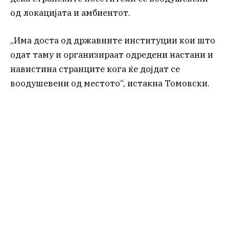
од локацијата и амбиентот.
„Има доста од државните институции кои што
одат таму и организираат одредени настани и
навистина странците кога ќе дојдат се
воодушевени од местото“, истакна Томовски.