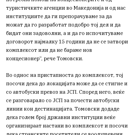
туристичките агенции во Македонија и од нас
институциите да ги препорачуваме за да
можат да го разработат подобро тој дел и да
бидат они задоволни, а и да го испочитуваме
договорот најмалку 15 години да не се затвори
комплексот или да не бараме нов
концесионер“, рече Томовски.
Во однос на пристапноста до комплексот, тој
посочи дека до локацијата може да се стигне и
со автобуски превоз на ЈСП. Според него, веќе
се разговарало со ЈСП за почести автобуски
линии кон дестинацијата. Томовски додаде
дека голем број државни институции веќе
организираат настани во комплексот и посочи
дека странските посетители се воодушевени