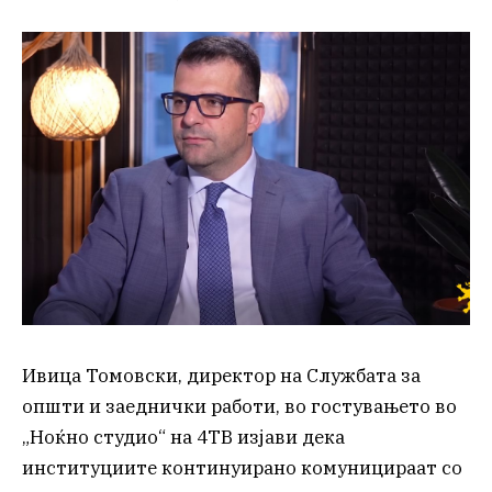
Ивица Томовски, директор на Службата за
општи и заеднички работи, во гостувањето во
„Ноќно студио“ на 4ТВ изјави дека
институциите континуирано комуницираат со