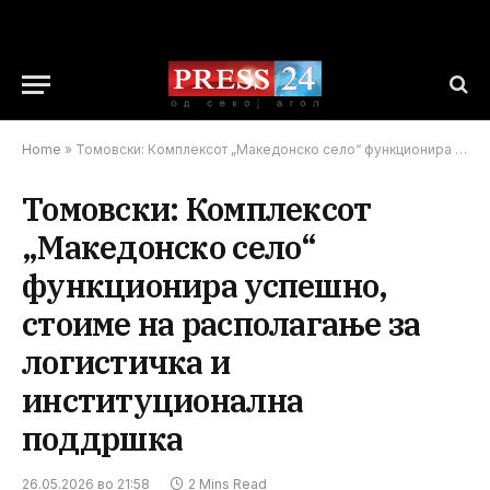
Home
»
Томовски: Комплексот „Македонско село“ функционира успешно, стоиме на располагање за логистичка и институционална поддршка
Томовски: Комплексот
„Македонско село“
функционира успешно,
стоиме на располагање за
логистичка и
институционална
поддршка
26.05.2026 во 21:58
2 Mins Read