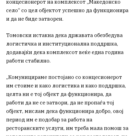
концесионерот на комплексот „Македонско
село“ со цел објектот успешно да функционира
и да не биде затворен.
Томовски истакна дека државата обезбедува
логистичка и институционална поддршка,
додавајќи дека комплексот веќе една година
работи стабилно.
„Комуницираме постојано со концесионерот
им стоиме и како логистика и како поддршка,
целта ни е тој објект да функционира, да
работи да не се затвори, да не пропаѓа тој
објект, мислам дека функционира добро, овој
период им е подобар за работа на
ресторанските услуги, им треба мала помош за