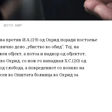
ФОТО: МВР
ва против И.A.(19) од Охрид поради постоење
ично дело „убиство во обид“. Тој, на
жен објект, а потоа и надвор од објектот,
о Охрид, со нож го нападнал Х.С.(20) од
д слобода, а повредениот со возило на
сен во Општата болница во Охрид за