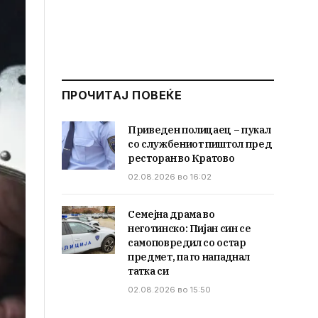
ПРОЧИТАЈ ПОВЕЌЕ
Приведен полицаец – пукал
со службениот пиштол пред
ресторан во Кратово
02.08.2026 во 16:02
Семејна драма во
неготинско: Пијан син се
самоповредил со остар
предмет, па го нападнал
татка си
02.08.2026 во 15:50