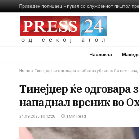
Приведен полицаец – пукал со службениот пиштол пр
Насловна
Македо
Home
»
Тинејџер ќе одговара за обид за убиство: Со нож напа
Тинејџер ќе одговара з
нападнал врсник во О
24.09.2025 во 12:28
1 Min Read