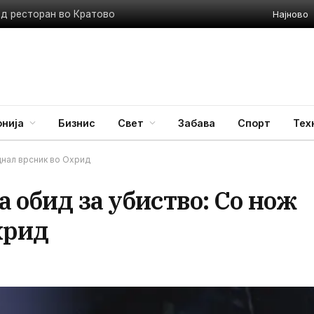
Најново
ед ресторан во Кратово
нија
Бизнис
Свет
Забава
Спорт
Тех
днал врсник во Охрид
а обид за убиство: Со нож
хрид