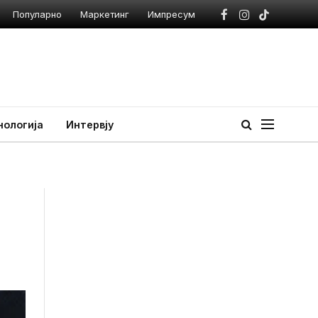
Популарно
Маркетинг
Импресум
Facebook
Instagram
TikTok
нологија
Интервју