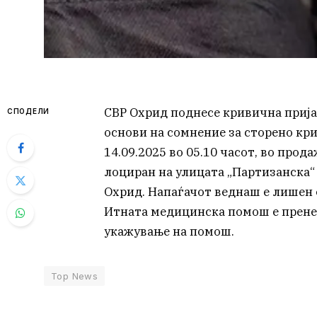
СВР Охрид поднесе кривична прија
СПОДЕЛИ
основи на сомнение за сторено крив
14.09.2025 во 05.10 часот, во прода
лоциран на улицата „Партизанска“ в
Охрид. Напаѓачот веднаш е лишен о
Итната медицинска помош е прене
укажување на помош.
Top News