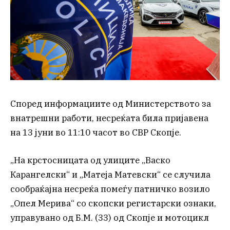
Според информациите од Министерството за
внатрешни работи, несреќата била пријавена
на 13 јуни во 11:10 часот во СВР Скопје.
„На крстосницата од улиците „Васко
Карангелски“ и „Матеја Матевски“ се случила
сообраќајна несреќа помеѓу патничко возило
„Опел Мерива“ со скопски регистарски ознаки,
управувано од Б.М. (33) од Скопје и мотоцикл