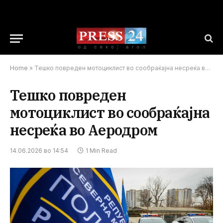
Home
»
Тешко повреден мотоциклист во сообраќајна несреќа во Аеродром
Тешко повреден
мотоциклист во сообраќајна
несреќа во Аеродром
14.06.2026 во 14:54
1 Min Read