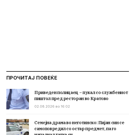
ПРОЧИТАЈ ПОВЕЌЕ
Приведен полицаец – пукал со службениот
пиштол пред ресторан во Кратово
02.08.2026 во 16:02
Семејна драма во неготинско: Пијан син се
самоповредил со остар предмет, па го
нападнал татка си