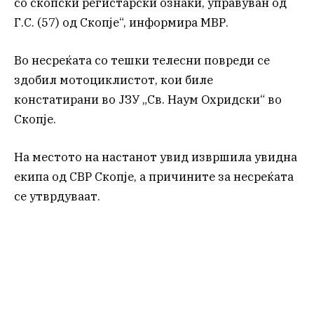
со скопски регистарски ознаки, управуван од
Г.С. (57) од Скопје“, информира МВР.
Во несреќата со тешки телесни повреди се
здобил мотоциклистот, кои биле
констатирани во ЈЗУ „Св. Наум Охридски“ во
Скопје.
На местото на настанот увид извршила увидна
екипа од СВР Скопје, а причините за несреќата
се утврдуваат.