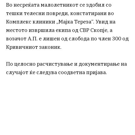
Во несреќата малолетникот се здобил со
тешки телесни повреди, констатирани во
Комплекс клиники „Мајка Тереза“. Увид на
местото извршила екипа од СВР Скопје, а
возачот А.П. е лишен од слобода по член 300 од
Кривичниот законик.
По целосно расчистување и документирање на
случајот ќе следува соодветна пријава.