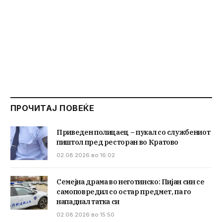
ПРОЧИТАЈ ПОВЕЌЕ
Приведен полицаец – пукал со службениот
пиштол пред ресторан во Кратово
02.08.2026 во 16:02
Семејна драма во неготинско: Пијан син се
самоповредил со остар предмет, па го
нападнал татка си
02.08.2026 во 15:50