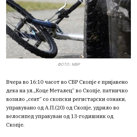
ФОТО: МВР
Вчера во 16:10 часот во СВР Скопје е пријавено
дека на ул.„Коце Металец“ во Скопје, патничко
возило „сеат“ со скопски регистарски ознаки,
управувано од А.П.(20) од Скопје, удрило во
велосипед управуван од 13-годишник од
Скопје.