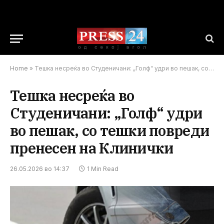
Home
»
Тешка несреќа во Студеничани: „Голф“ удри во пешак, со тешки повреди пренесен на Клинички
Тешка несреќа во
Студеничани: „Голф“ удри
во пешак, со тешки повреди
пренесен на Клинички
26.05.2026 во 14:37
1 Min Read