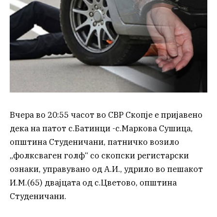
Вчера во 20:55 часот во СВР Скопје е пријавено
дека на патот с.Батинци -с.Маркова Сушица,
општина Студеничани, патничко возило
„фолксваген голф“ со скопски регистарски
ознаки, управувано од А.И., удрило во пешакот
И.М.(65) двајцата од с.Цветово, општина
Студеничани.