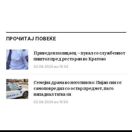
ПРОЧИТАЈ ПОВЕЌЕ
Приведен полицаец – пукал со службениот
пиштол пред ресторан во Кратово
02.08.2026 во 16:02
Семејна драма во неготинско: Пијан син се
самоповредил со остар предмет, па го
нападнал татка си
02.08.2026 во 15:50