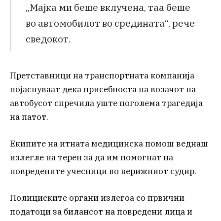
„Мајка ми беше вклучена, таа беше
во автомобилот во средината“, рече
сведокот.
Претставници на транспортната компанија
појаснуваат дека присебноста на возачот на
автобусот спречила уште поголема трагедија
на патот.
Екипите на итната медицинска помош веднаш
излегле на терен за да им помогнат на
повредените учесници во верижниот судир.
Полициските органи излегоа со првични
податоци за билансот на повредени лица и