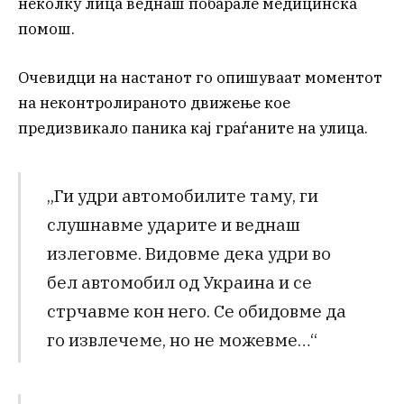
неколку лица веднаш побарале медицинска
помош.
Очевидци на настанот го опишуваат моментот
на неконтролираното движење кое
предизвикало паника кај граѓаните на улица.
„Ги удри автомобилите таму, ги
слушнавме ударите и веднаш
излеговме. Видовме дека удри во
бел автомобил од Украина и се
стрчавме кон него. Се обидовме да
го извлечеме, но не можевме…“