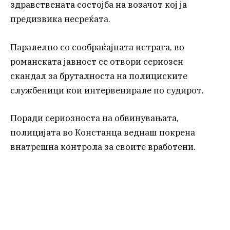
здравствената состојба на возачот кој ја
предизвика несреќата.
Паралелно со сообраќајната истрага, во
романската јавност се отвори сериозен
скандал за бруталноста на полициските
службеници кои интервенирале по судирот.
Поради сериозноста на обвинувањата,
полицијата во Констанца веднаш покрена
внатрешна контрола за своите вработени.