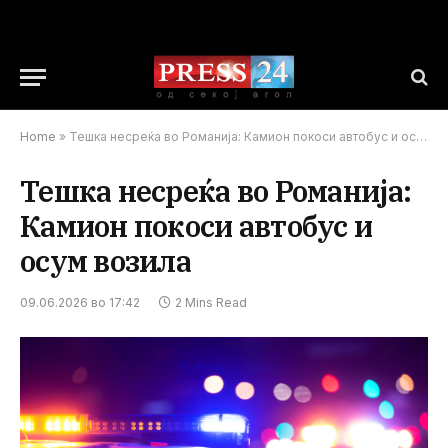
Home
»
Тешка несреќа во Романија: Камион покоси автобус и осум возила
Тешка несреќа во Романија:
Камион покоси автобус и
осум возила
09.06.2026 во 17:42
2 Mins Read