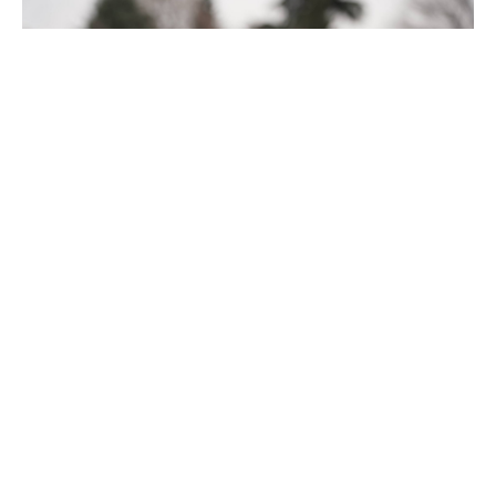
Повеќе од 300 мигранти кои минатото лето
патувале кон Велика Британија биле
киднапирани, мачени и уценувани со присилно
одземање на органи во Либија од страна на
локални милиции, пренесува светскиот сервис
Би-Би-Си.