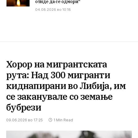
отиде да се одмори“
04.08.2026 во 10:18
Хорор на мигрантската
рута: Над 300 мигранти
киднапирани во Либија, им
се заканувале со земање
бубрези
09.06.2026 во 17:25
1 Min Read