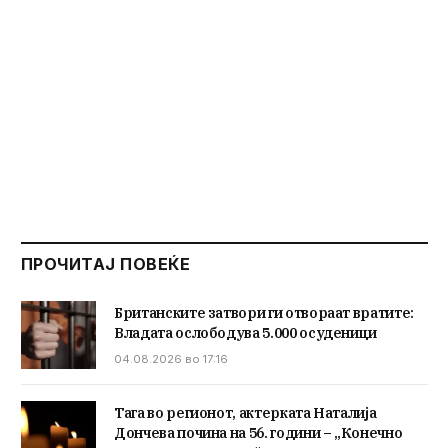
ПРОЧИТАЈ ПОВЕЌЕ
Британските затвори ги отвораат вратите:
Владата ослободува 5.000 осуденици
04.08.2026 во 17:16
Тага во регионот, актерката Наталија
Дончева почина на 56. години – „Конечно