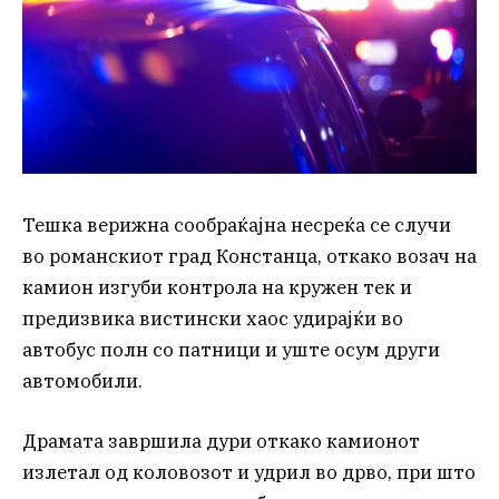
Тешка верижна сообраќајна несреќа се случи
во романскиот град Констанца, откако возач на
камион изгуби контрола на кружен тек и
предизвика вистински хаос удирајќи во
автобус полн со патници и уште осум други
автомобили.
Драмата завршила дури откако камионот
излетал од коловозот и удрил во дрво, при што