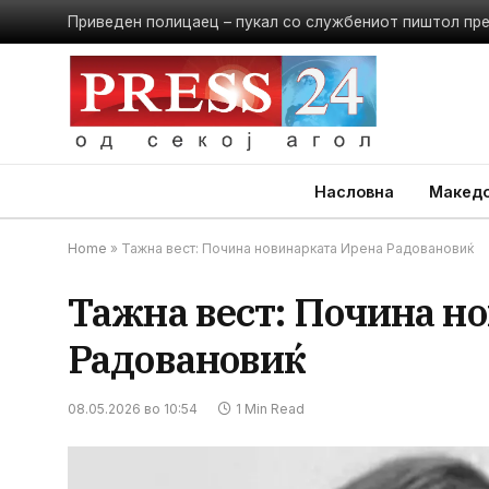
Приведен полицаец – пукал со службениот пиштол пр
Насловна
Македо
Home
»
Тажна вест: Почина новинарката Ирена Радовановиќ
Тажна вест: Почина н
Радовановиќ
08.05.2026 во 10:54
1 Min Read