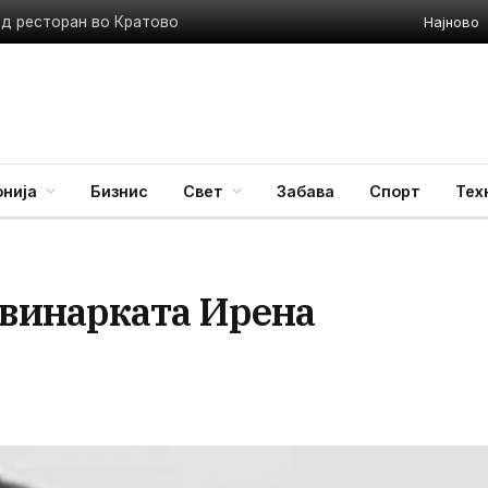
Најново
ед ресторан во Кратово
нија
Бизнис
Свет
Забава
Спорт
Тех
овинарката Ирена