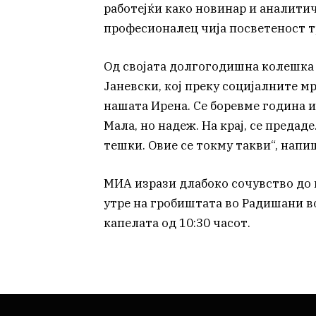
работејќи како новинар и аналити
професионалец чија посветеност тр
Од својата долгогодишна колешка 
Јаневски, кој преку социјалните м
нашата Ирена. Се боревме година и 
Мала, но надеж. На крај, се предад
тешки. Овие се токму такви“, напи
МИА изрази длабоко сочувство до 
утре на гробиштата во Радишани во
капелата од 10:30 часот.