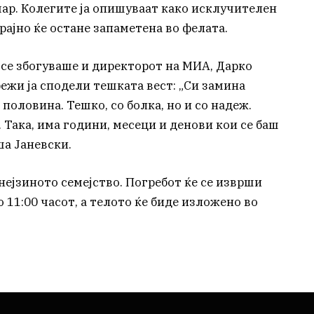
чар. Колегите ја опишуваат како исклучителен
ајно ќе остане запаметена во фелата.
се збогуваше и директорот на МИА, Дарко
режи ја сподели тешката вест: „Си замина
половина. Тешко, со болка, но и со надеж.
е. Така, има години, месеци и денови кои се баш
ша Јаневски.
нејзиното семејство. Погребот ќе се изврши
 11:00 часот, а телото ќе биде изложено во