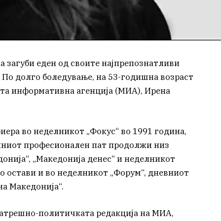
 загуби еден од своите најпрепознатливи
 По долго боледување, на 53-годишна возраст
та информативна агенција (МИА), Ирена
риера во неделникот „Фокус“ во 1991 година,
зиниот професионален пат продолжи низ
донија“, „Македонија денес“ и неделникот
го остави и во неделникот „Форум“, дневниот
на Македонија“.
внатрешно-политичката редакција на МИА,