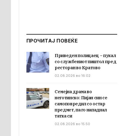
ПРОЧИТАЈ ПОВЕЌЕ
Приведен полицаец – пукал
со службениот пиштол пред
ресторан во Кратово
02.08.2026 во 16:02
Семејна драма во
неготинско: Пијан син се
самоповредил со остар
предмет, па го нападнал
татка си
02.08.2026 во 15:50