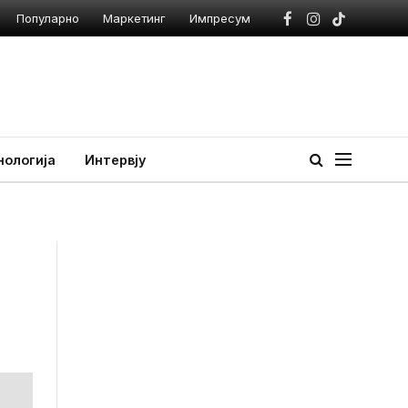
Популарно
Маркетинг
Импресум
Facebook
Instagram
TikTok
нологија
Интервју