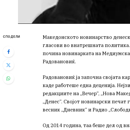
Македонското новинарство денеска
СПОДЕЛИ
гласови во внатрешната политика.
почина новинарката на Медиумска
Радовановиќ.
Радовановиќ ја започна својата ка
каде работеше една деценија. Неј
редакциите на „Вечер“, „Нова Маке
„Денес“. Својот новинарски печат 
весник „Дневник“ и Радио „Слобод
Од 2014 година, таа беше дел од 