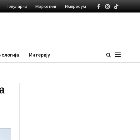
Популарно
Маркетинг
Импресум
Facebook
Instagram
TikTok
нологија
Интервју
а