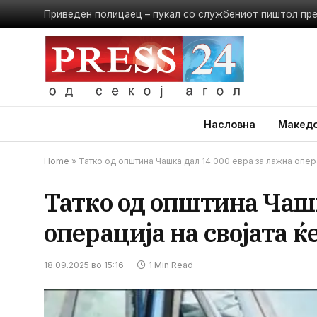
Приведен полицаец – пукал со службениот пиштол пр
Насловна
Македо
Home
»
Татко од општина Чашка дал 14.000 евра за лажна опера
Татко од општина Чашк
операција на својата ќ
18.09.2025 во 15:16
1 Min Read