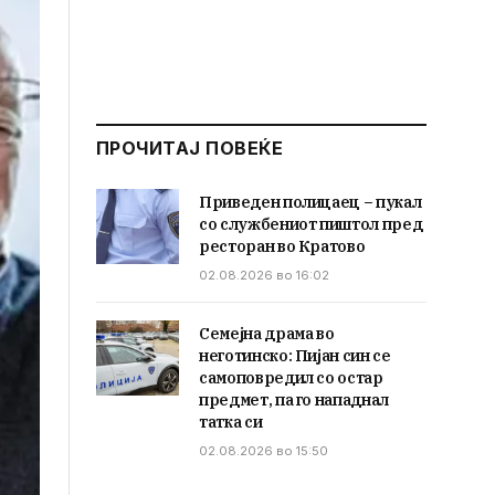
ПРОЧИТАЈ ПОВЕЌЕ
Приведен полицаец – пукал
со службениот пиштол пред
ресторан во Кратово
02.08.2026 во 16:02
Семејна драма во
неготинско: Пијан син се
самоповредил со остар
предмет, па го нападнал
татка си
02.08.2026 во 15:50