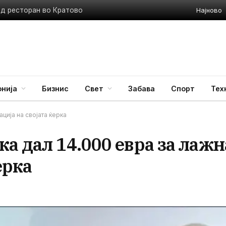
Најново
ед ресторан во Кратово
нија
Бизнис
Свет
Забава
Спорт
Тех
ција на својата ќерка
а дал 14.000 евра за лажн
ерка