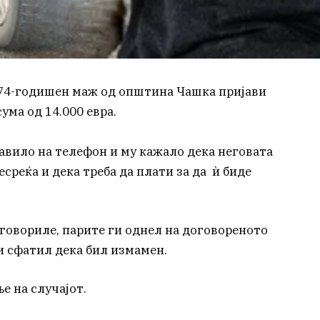
, 74-годишен маж од општина Чашка пријави
ума од 14.000 евра.
јавило на телефон и му кажало дека неговата
среќа и дека треба да плати за да ѝ биде
оговориле, парите ги однел на договореното
 и сфатил дека бил измамен.
е на случајот.