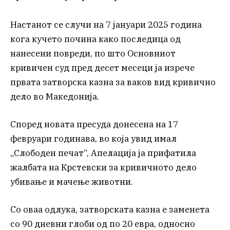
Настанот се случи на 7 јануари 2025 година
кога кучето почина како последица од
нанесени повреди, по што Основниот
кривичен суд пред десет месеци ја изрече
првата затворска казна за ваков вид кривично
дело во Македонија.
Според новата пресуда донесена на 17
февруари годинава, во која увид имал
„Слободен печат“, Апелација ја прифатила
жалбата на Крстевски за кривичното дело
убивање и мачење животни.
Со оваа одлука, затворската казна е заменета
со 90 дневни глоби од по 20 евра, односно