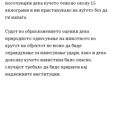
посочувајќи дека кучето тежело околу 15
килограми и им пристапувало на луѓето без да
ги напаѓа.
Судот во образложението оценил дека
природното однесување на животното во
кругот на објектот не може да биде
оправдување за нанесување удари, како и дека
доколку кучето навистина било опасно,
случајот требало да биде пријавен кај
надлежните институции.