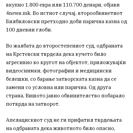
вкупно 1.800 евра или 110.700 денари, објави
4news.mk. Во истиот случај, второобвинетиот
Билбиловски претходно доби парична казна од
100 дневни глоби.
Во жалбата до второстепениот суд, одбраната
на Крстевски тврдела дека кучето било
агресивно во кругот на објектот, приложувајќи
видеоснимки, фотографии и медицински
белешки, со барање затворската казна да се
замени со условна или парична. Од друга
страна, Вишото јавно обвинителство побарало
потврда на затворот.
Апелацискиот суд не ги прифатил тврдењата
на одбраната дека животното било опасно,