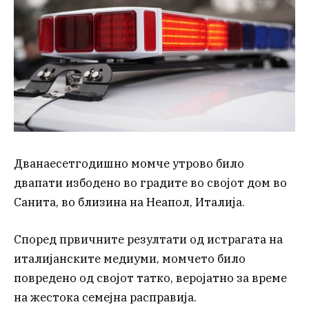
Дванаесетгодишно момче утрово било
двапати избодено во градите во својот дом во
Санита, во близина на Неапол, Италија.
Според првичните резултати од истрагата на
италијанските медиуми, момчето било
повредено од својот татко, веројатно за време
на жестока семејна расправија.