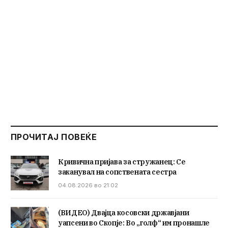
ПРОЧИТАЈ ПОВЕЌЕ
Кривична пријава за стружанец: Се
заканувал на сопствената сестра
04.08.2026 во 21:02
(ВИДЕО) Двајца косовски државјани
уапсени во Скопје: Во „голф“ им пронашле