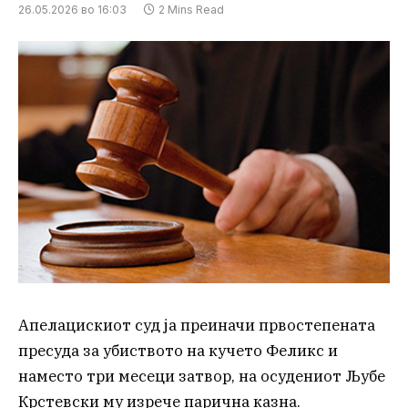
26.05.2026 во 16:03
2 Mins Read
Апелацискиот суд ја преиначи првостепената
пресуда за убиството на кучето Феликс и
наместо три месеци затвор, на осудениот Љубе
Крстевски му изрече парична казна.