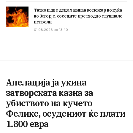
Татко и две деца загинаа во пожар во куќа
во Загорје, соседите претходно слушнале
истрели
01.08.2026 во 13:40
Апелација ја укина
затворската казна за
убиството на кучето
Феликс, осудениот ќе плати
1.800 евра