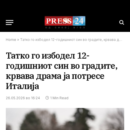
Home
»
Татко го избодел 12-годишниот син во градите, крвава драма ја потресе Италија
Татко го избодел 12-
годишниот син во градите,
крвава драма ја потресе
Италија
26.05.2026 во 16:24
1 Min Read