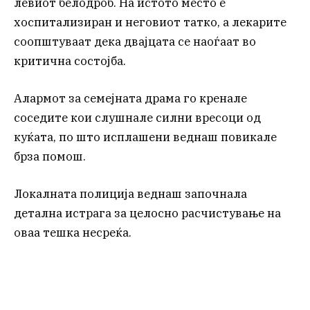
левиот белодроб. На истото место е
хоспитализиран и неговиот татко, а лекарите
соопштуваат дека двајцата се наоѓаат во
критична состојба.
Алармот за семејната драма го кренале
соседите кои слушнале силни вресоци од
куќата, по што исплашени веднаш повикале
брза помош.
Локалната полиција веднаш започнала
детална истрага за целосно расчистување на
оваа тешка несреќа.