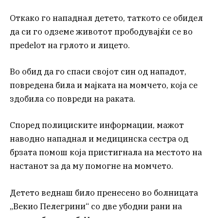
Откако го нападнал детето, таткото се обидел
да си го одземе животот прободувајќи се во
преdelот на грлото и лицето.
Во обид да го спаси својот син од нападот,
повредена била и мајката на момчето, која се
здобила со повреди на раката.
Според полициските информации, мажот
наводно нападнал и медицинска сестра од
брзата помош која пристигнала на местото на
настанот за да му помогне на момчето.
Детето веднаш било пренесено во болницата
„Векио Пелегрини“ со две убодни рани на