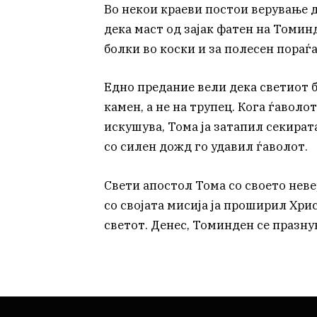
Во некои краеви постои верување д
дека маст од зајак фатен на Томин
болки во коски и за полесен пораѓа
Едно предание вели дека светиот б
камен, а не на трупец. Кога ѓаволот
искушува, Тома ја затапил секирата
со силен дожд го удавил ѓаволот.
Свети апостол Тома со своето неве
со својата мисија ја проширил Хри
светот. Денес, Томинден се празнув