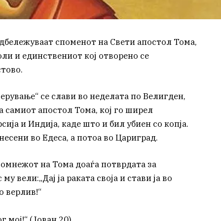
дбележуваат споменот на Свети апостол Тома,
оли и единствениот кој отворено се
тово.
ерување“ се слави во неделата по Велигден,
а самиот апостол Тома, кој го ширел
ија и Индија, каде што и бил убиен со копја.
есени во Едеса, а потоа во Цариград.
сомнежот на Тома доаѓа потврдата за
му вели:„Дај ја раката своја и стави ја во
о верлив!“
 мој!“ (Јован 20)