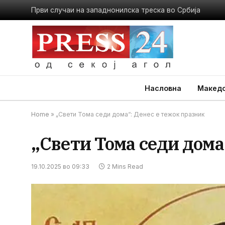
Први случаи на западнонилска треска во Србија
Насловна
Македо
Home
»
„Свети Тома седи дома“: Денес е тежок празник
„Свети Тома седи дома
19.10.2025 во 09:33
2 Mins Read