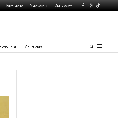
Популарно
Маркетинг
Импресум
Facebook
Instagram
TikTok
нологија
Интервју