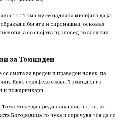
 апостол Тома му се паднала мисијата да ја
и обраќал и богати и сиромашни, основал
ископи, а со својата проповед го засилил
аи за Томинден
 се смета за вреден и праведен човек, па
чии. Како еснафска слава, Томинден го
ри и пожарникари.
ти Тома може да предизвика нов потоп, но
ета Богородица го чува и спречува тоа да се