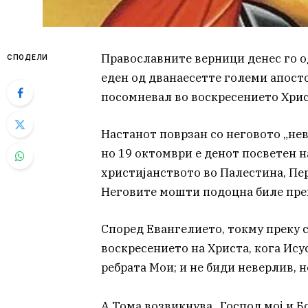
Православните верници денес го о
СПОДЕЛИ
еден од дванаесетте големи апост
посомневал во воскресението Хрис
Настанот поврзан со неговото „нев
но 19 октомври е денот посветен н
христијанството во Палестина, Перс
Неговите мошти подоцна биле прен
Според Евангелието, токму преку 
воскресението на Христа, кога Исус 
ребрата Мои; и не биди неверлив, н
А Тома возвикнува „Господ мој и Бог