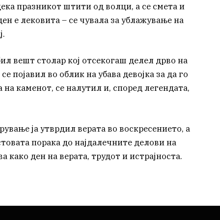
ека празникот штити од волци, а се смета и
ден е лековита – се чувала за ублажување на
ј.
ил вешт столар кој отсекогаш делел дрво на
 се појавил во облик на убава девојка за да го
 на каменот, се налутил и, според легендата,
рување ја утврдил верата во воскресението, а
стовата порака до најдалечните делови на
а како ден на верата, трудот и истрајноста.