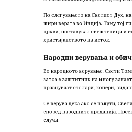
По слегувањето на Светиот Дух, на
шири верата во Индија. Таму тој г
цркви, поставувал свештеници и еп
христијанството на исток.
Народни верувања и обич
Во народното верување, Свети Тома
затоа е заштитник на многу занает
празнуваат столари, копери, зида
Се верува дека ако се налути, Све
според народните преданија, Пресв
случи.