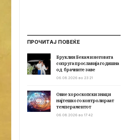
ПРОЧИТАЈ ПОВЕЌЕ
Бруклин Бекам и неговата
сопруга прославија годишна
од брачните заве
06.08.2026 во 23:21
Овие хороскопски знаци
најтешко го контролираат
темпераментот
06.08.2026 во 17:42