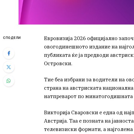
Евровизија 2026 официјално започн
СПОДЕЛИ
овогодинешното издание на најго
публиката ќе ја предводи австрис
Островски.
Тие беа избрани за водители на о
страна на австриската национална 
натпреварот по минатогодишната п
Викторија Сваровски е една од на
Австрија. Таа е позната на јавност
телевизиски формати, а најголема