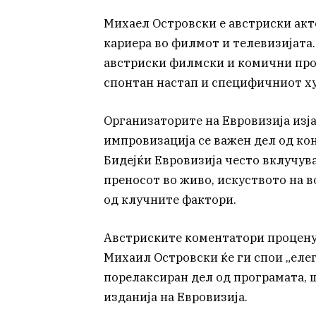
Михаел Островски е австриски акт
кариера во филмот и телевизијата. 
австриски филмски и комични прое
спонтан настап и специфичниот х
Организаторите на Евровизија изја
импровизација се важен дел од к
Бидејќи Евровизија често вклучув
преносот во живо, искуството на в
од клучните фактори.
Австриските коментатори процену
Михаил Островски ќе ги спои „еле
порелаксиран дел од програмата, 
изданија на Евровизија.