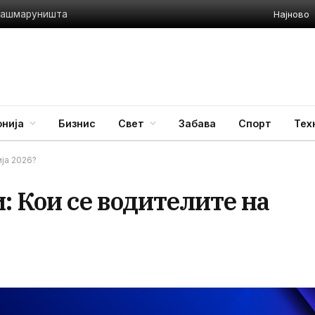
Најново
 Ташмаруништа
нија
Бизнис
Свет
Забава
Спорт
Тех
ија 2026?
: Кои се водителите на