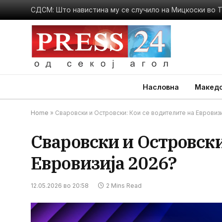
СДСМ: Што навистина му се случило на Мицкоски во
Насловна
Македо
Home
»
Сваровски и Островски: Кои се водителите на Евровиз
Сваровски и Островски
Евровизија 2026?
12.05.2026 во 20:58
2 Mins Read