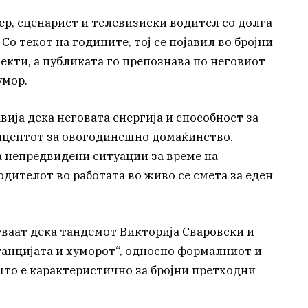
ер, сценарист и телевизиски водител со долга
Со текот на годините, тој се појавил во бројни
кти, а публиката го препознава по неговиот
умор.
вија дека неговата енергија и способност за
онцептот за овогодинешно домаќинство.
а непредвидени ситуации за време на
одителот во работата во живо се смета за еден
ваат дека тандемот Викторија Сваровски и
ганцијата и хуморот“, односно формалниот и
што е карактеристично за бројни претходни