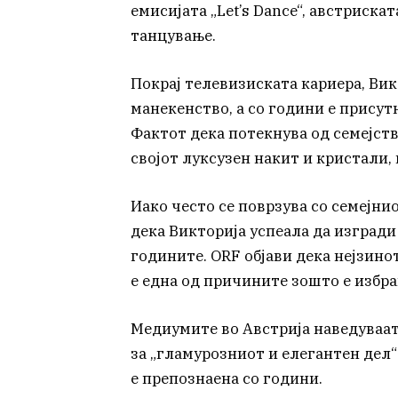
емисијата „Let’s Dance“, австриска
танцување.
Покрај телевизиската кариера, Вик
манекенство, а со години е присутн
Фактот дека потекнува од семејств
својот луксузен накит и кристали,
Иако често се поврзува со семејни
дека Викторија успеала да изгради
годините. ORF објави дека нејзин
е една од причините зошто е избра
Медиумите во Австрија наведуваат
за „гламурозниот и елегантен дел“
е препознаена со години.