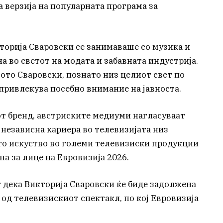
та верзија на популарната програма за
торија Сваровски се занимаваше со музика и
а во светот на модата и забавната индустрија.
ото Сваровски, познато низ целиот свет по
 привлекува посебно внимание на јавноста.
от бренд, австриските медиуми нагласуваат
 независна кариера во телевизијата низ
ото искуство во големи телевизиски продукции
на за лице на Евровизија 2026.
 дека Викторија Сваровски ќе биде задолжена
 од телевизискиот спектакл, по кој Евровизија