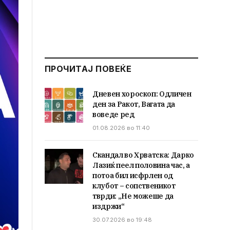
ПРОЧИТАЈ ПОВЕЌЕ
Дневен хороскоп: Одличен
ден за Ракот, Вагата да
воведе ред
01.08.2026 во 11:40
Скандал во Хрватска: Дарко
Лазиќ пеел половина час, а
потоа бил исфрлен од
клубот – сопственикот
тврди: „Не можеше да
издржи“
30.07.2026 во 19:48