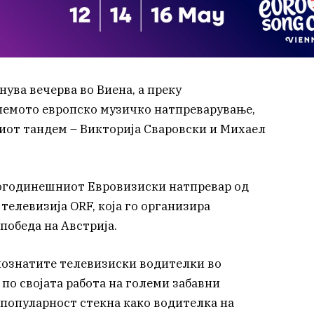
ува вечерва во Виена, а преку
лемото европско музичко натпреварување,
киот тандем – Викторија Сваровски и Михаел
вогодинешниот Евровизиски натпревар од
телевизија ORF, која го организира
обеда на Австрија.
јпознатите телевизиски водителки во
а по својата работа на големи забавни
 популарност стекна како водителка на