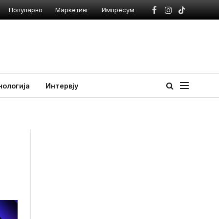
Популарно
Маркетинг
Импресум
Facebook
Instagram
TikTok
нологија
Интервју