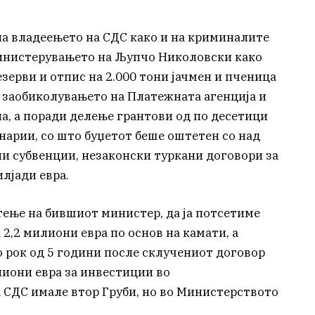
на владеењето на СДС како и на криминалите
министерувањето на Љупчо Николовски како
езерви и отпис на 2.000 тони јачмен и пченица
; заобиколувањето на Платежната агенција и
а, а поради делење грантови од по десетици
инарии, со што буџетот беше оштетен со над
ни субвенции, незаконски туркани договори за
лјади евра.
тење на бившиот министер, да ја потсетиме
 2,2 милиони евра по основ на камати, а
 рок од 5 години после склучениот договор
лиони евра за инвестиции во
 СДС имале втор Груби, но во Министерството