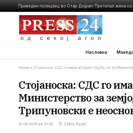
Насловна
Македо
Home
»
Стојаноска: СДС го имаа вториот Груби, но во Министе
Стојаноска: СДС го има
Министерство за земјо
Трипуновски е неосно
10.06.2026 во 21:36
3 Mins Read