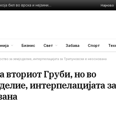
Најново
Приведен полицаец во Стар Дојран: Претепал жена со која бил во врска и нејзиниот малолетен син
нија
Бизнис
Свет
Забава
Спорт
Тех
рство за земјоделие, интерпелацијата за Трипуновски е неоснована
а вториот Груби, но во
делие, интерпелацијата з
вана