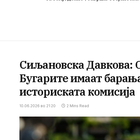
Сиљановска Давкова: 
Бугарите имаат барања
историската комисија
10.06.2026 во 21:20
2 Mins Read