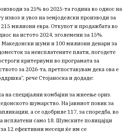
роизводи за 25% во 2025-та година во однос на
у извоз и увоз на земјоделски производи за
 215 милиони евра. Откупот и продажбата во
днос на истото 2024, зголемени за 15%.
а Македонски шуми и 100 милиони денари за
адоместок за неисплатените плати, погодете
построги критериуми во програмата за
твото за 2026-та, претпоставувам дека ова е
оддршка“, рече Стојаноска и додаде:
ка на специјални комбајни за жнеење ориз.
кедонското шумарство. На јавниот повик за
пликации, а се одобриле 117, за споредба, во
 а исплатени само 18. Шумските полицајци
за 12 ефективни месеци ќе им се