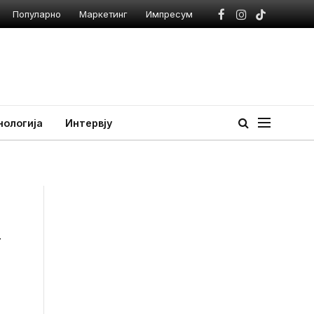
Популарно
Маркетинг
Импресум
Facebook
Instagram
TikTok
нологија
Интервју
а