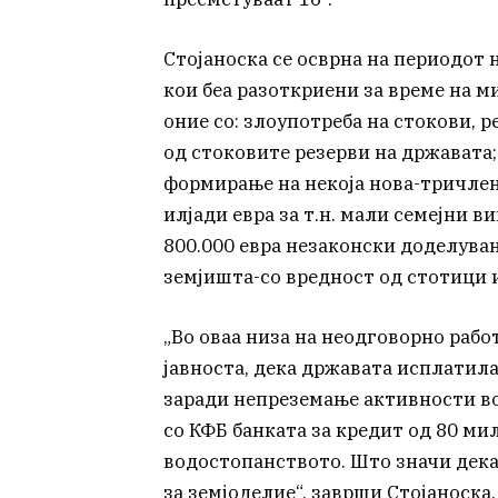
Стојаноска се осврна на периодот 
кои беа разоткриени за време на 
оние со: злоупотреба на стокови, р
од стоковите резерви на државата
формирање на некоја нова-тричлен
илјади евра за т.н. мали семејни в
800.000 евра незаконски доделува
земјишта-со вредност од стотици и
„Во оваа низа на неодговорно рабо
јавноста, дека државата исплатила
заради непреземање активности во
со КФБ банката за кредит од 80 ми
водостопанството. Што значи дека
за земјоделие“, заврши Стојаноска.