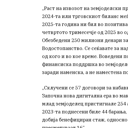
„Раст на извозот на земјоделски п
2024-та или трговскиот биланс меѓ
2025-та година ни бил во позитива
четвртото тримесечје од 2025 во о
Обезбедени 250 милиони денари з
Водостопанство. Се сеќавате за н
од кого и во кое време. Воведени 
финансиска поддршка во земјоделс
заради наменска, а не наместена п
„Склучени се 57 договори за набав
Започна нова дигитална ера во ма
млад земјоделец пристигнале 254 а
2023-та поднесени биле 44 барања,
добија бенефициран стаж, односно 
пресметуваат 16“.