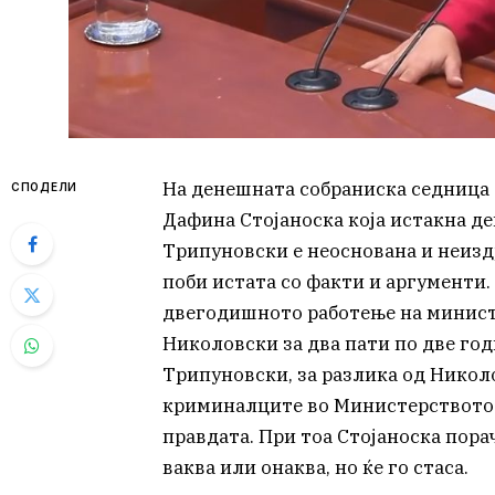
На денешната собраниска седница
СПОДЕЛИ
Дафина Стојаноска која истакна д
Трипуновски е неоснована и неиздр
поби истата со факти и аргументи.
двегодишното работење на минист
Николовски за два пати по две го
Трипуновски, за разлика од Никол
криминалците во Министерството и
правдата. При тоа Стојаноска порач
ваква или онаква, но ќе го стаса.