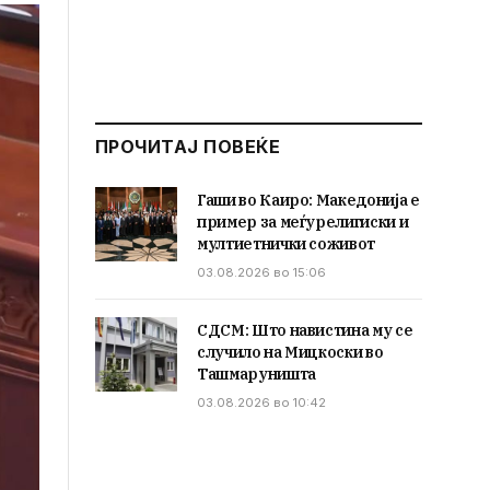
ПРОЧИТАЈ ПОВЕЌЕ
Гаши во Каиро: Македонија е
пример за меѓурелигиски и
мултиетнички соживот
03.08.2026 во 15:06
СДСМ: Што навистина му се
случило на Мицкоски во
Ташмаруништа
03.08.2026 во 10:42