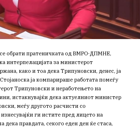
 се обрати пратеничката од ВМРО-ДПМНЕ,
ека интерпелацијата за министерот
жана, како и тоа дека Трипуновски, денес, ја
 Стојаноска ја компарираше работата помеѓу
ерот Трипуновски и неработењето на
дини, истакнувајќи дека актуелниот министер
овски, меѓу другото расчисти со
знесувајќи ги истите пред лицето на
а дека правдата, секого еден ден ќе стаса,