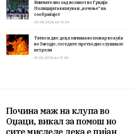
Внимателно зад воланот во Грција:
Полицијата казнува и „кочење“ на
сообраќајот
03.08.2026 во 13:24
Татко и две деца загинаа во пожар во куќа
во Загорје, соседите претходно слушнале
истрели
01.08.2026 во 13:40
Почина маж на клупа во
Оџаци, викал за помош но
сите мислеле дека е пијан