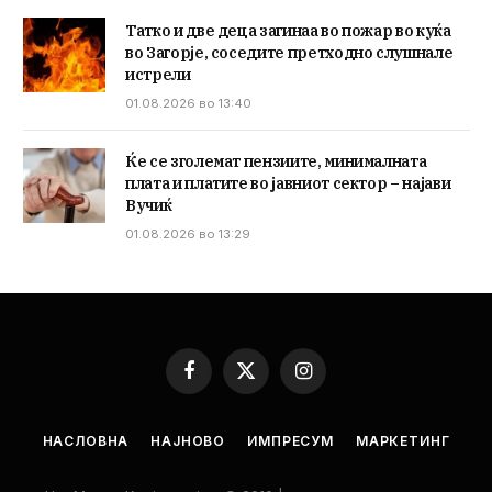
Татко и две деца загинаа во пожар во куќа
во Загорје, соседите претходно слушнале
истрели
01.08.2026 во 13:40
Ќе се зголемат пензиите, минималната
плата и платите во јавниот сектор – најави
Вучиќ
01.08.2026 во 13:29
Facebook
X
Instagram
(Twitter)
НАСЛОВНА
НАЈНОВО
ИМПРЕСУМ
МАРКЕТИНГ