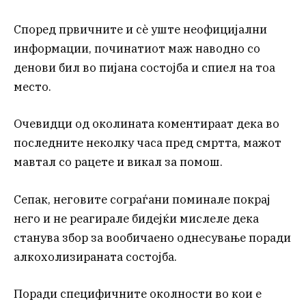
Според првичните и сè уште неофицијални
информации, починатиот маж наводно со
денови бил во пијана состојба и спиел на тоа
место.
Очевидци од околината коментираат дека во
последните неколку часа пред смртта, мажот
мавтал со рацете и викал за помош.
Сепак, неговите сограѓани поминале покрај
него и не реагирале бидејќи мислеле дека
станува збор за вообичаено однесување поради
алкохолизираната состојба.
Поради специфичните околности во кои е