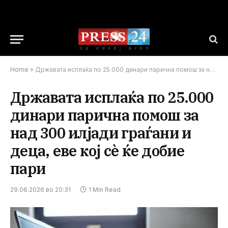
Home
»
Државата исплаќа по 25.000 динари парична помош за над 300 илјади граѓани и деца, еве кој сè ќе добие пари
Државата исплаќа по 25.000
динари парична помош за
над 300 илјади граѓани и
деца, еве кој сè ќе добие
пари
29.06.2026 во 20:31
1 Min Read