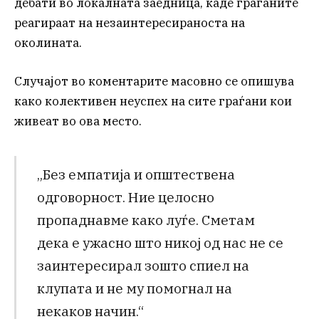
дебати во локалната заедница, каде граѓаните
реагираат на незаинтересираноста на
околината.
Случајот во коментарите масовно се опишува
како колективен неуспех на сите граѓани кои
живеат во ова место.
„Без емпатија и општествена
одговорност. Ние целосно
пропаднавме како луѓе. Сметам
дека е ужасно што никој од нас не се
заинтересирал зошто спиел на
клупата и не му помогнал на
некаков начин.“