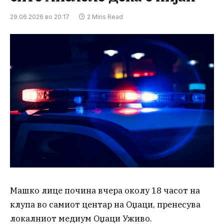
29.06.2026 во 20:17
2 Mins Read
Машко лице почина вчера околу 18 часот на
клупа во самиот центар на Оџаци, пренесува
локалниот медиум Оџаци Уживо.