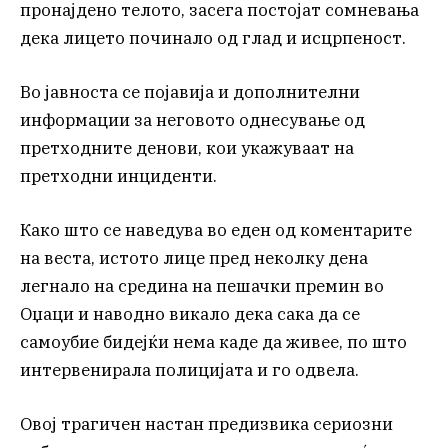
пронајдено телото, засега постојат сомневања
дека лицето починало од глад и исцрпеност.
Во јавноста се појавија и дополнителни
информации за неговото однесување од
претходните денови, кои укажуваат на
претходни инциденти.
Како што се наведува во еден од коментарите
на веста, истото лице пред неколку дена
легнало на средина на пешачки премин во
Оџаци и наводно викало дека сака да се
самоубие бидејќи нема каде да живее, по што
интервенирала полицијата и го одвела.
Овој трагичен настан предизвика сериозни