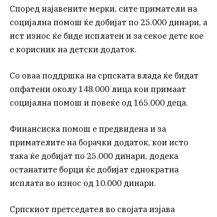
Според најавените мерки, сите приматели на
социјална помош ќе добијат по 25.000 динари, а
ист износ ќе биде исплатен и за секое дете кое
е корисник на детски додаток.
Со оваа поддршка на српската влада ќе бидат
опфатени околу 148.000 лица кои примаат
социјална помош и повеќе од 165.000 деца.
Финансиска помош е предвидена и за
примателите на борачки додаток, кои исто
така ќе добијат по 25.000 динари, додека
останатите борци ќе добијат еднократна
исплата во износ од 10.000 динари.
Српскиот претседател во својата изјава