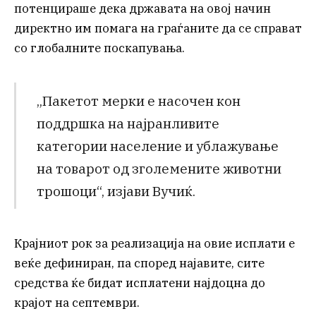
потенцираше дека државата на овој начин
директно им помага на граѓаните да се справат
со глобалните поскапувања.
„Пакетот мерки е насочен кон
поддршка на најранливите
категории население и ублажување
на товарот од зголемените животни
трошоци“, изјави Вучиќ.
Крајниот рок за реализација на овие исплати е
веќе дефиниран, па според најавите, сите
средства ќе бидат исплатени најдоцна до
крајот на септември.