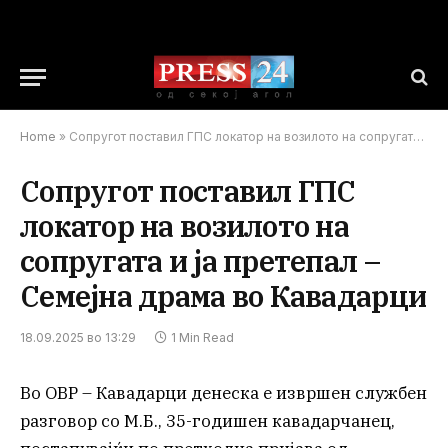
Home
»
Сопругот поставил ГПС локатор на возилото на сопругата и ја претепал – Семејна драма во Кавадарци
Сопругот поставил ГПС
локатор на возилото на
сопругата и ја претепал –
Семејна драма во Кавадарци
18.09.2025 во 13:29
1 Min Read
Во ОВР – Кавадарци денеска е извршен службен
разговор со М.Б., 35-годишен кавадарчанец,