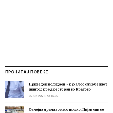
ПРОЧИТАЈ ПОВЕЌЕ
Приведен полицаец – пукал со службениот
пиштол пред ресторан во Кратово
02.08.2026 во 16:02
Семејна драма во неготинско: Пијан син се