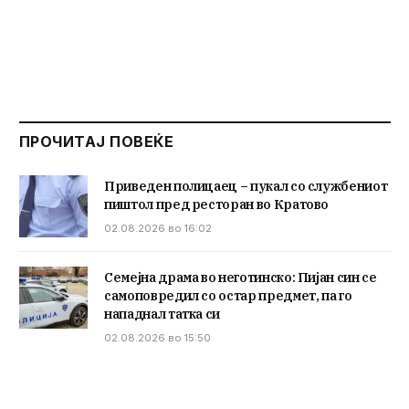
ПРОЧИТАЈ ПОВЕЌЕ
Приведен полицаец – пукал со службениот
пиштол пред ресторан во Кратово
02.08.2026 во 16:02
Семејна драма во неготинско: Пијан син се
самоповредил со остар предмет, па го
нападнал татка си
02.08.2026 во 15:50