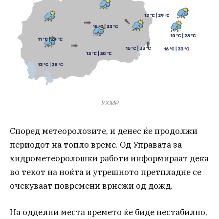
УХМР
Според метеоролозите, и денес ќе продолжи
периодот на топло време. Од Управата за
хидрометеоролошки работи информираат дека
во текот на ноќта и утрешното претпладне се
очекуваат повремени врнежи од дожд.
На одделни места времето ќе биде нестабилно,