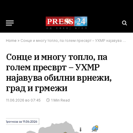
Home
»
Сонце и многу топло, па голем пресврт – УХМР најавува обилни врнежи, град и грмежи
Сонце и многу топло, па
голем пресврт – УХМР
најавува обилни врнежи,
град и грмежи
11.06.2026 во 07:45
1 Min Read