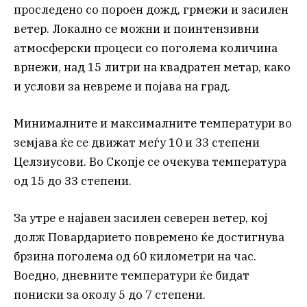
проследено со пороен дожд, грмежи и засилен
ветер. Локално се можни и поинтензивни
атмосферски процеси со поголема количина
врнежи, над 15 литри на квадратен метар, како
и услови за невреме и појава на град.
Минималните и максималните температури во
земјава ќе се движат меѓу 10 и 33 степени
Целзиусови. Во Скопје се очекува температура
од 15 до 33 степени.
За утре е најавен засилен северен ветер, кој
долж Повардарието повремено ќе достигнува
брзина поголема од 60 километри на час.
Воедно, дневните температури ќе бидат
пониски за околу 5 до 7 степени.