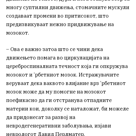
многу суптилни движења, стомачните мускули
создаваат промени во притисокот, што
предизвикуваат нежно придвижување на
мозокот.
– Ова е важно затоа што се чини дека
движењето помага во циркулацијата на
цереброспиналната течност која ги опкружува
мозокот и ’рбетниот мозок. Истражувачите
веруваат дека ваквото влијание врз ’рбетниот
мозок може да му помогне на мозокот
поефикасно да ги отстранува отпадните
материи кои, доколку се наталожат, би можеле
да придонесат за развој на
невродегенеративни заболувања, изјави
неврологот Давид Перлматер.