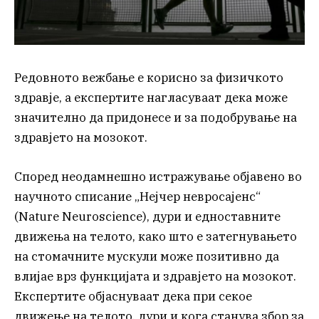
Редовното вежбање е корисно за физичкото
здравје, а експертите нагласуваат дека може
значително да придонесе и за подобрување на
здравјето на мозокот.
Според неодамнешно истражување објавено во
научното списание „Нејчер невросајенс“
(Nature Neuroscience), дури и едноставните
движења на телото, како што е затегнувањето
на стомачните мускули може позитивно да
влијае врз функцијата и здравјето на мозокот.
Експертите објаснуваат дека при секое
движење на телото, дури и кога станува збор за