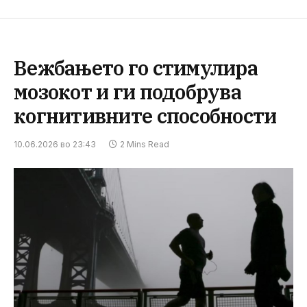
Вежбањето го стимулира
мозокот и ги подобрува
когнитивните способности
10.06.2026 во 23:43
2 Mins Read