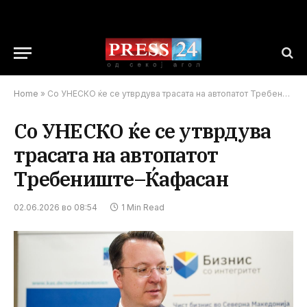
Home
»
Со УНЕСКО ќе се утврдува трасата на автопатот Требениште–Ќафасан
Со УНЕСКО ќе се утврдува
трасата на автопатот
Требениште–Ќафасан
02.06.2026 во 08:54
1 Min Read