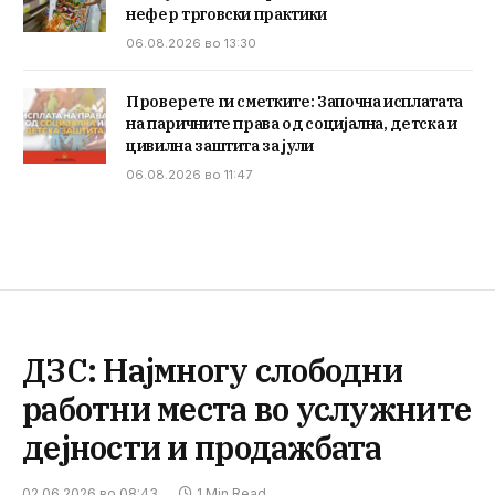
нефер трговски практики
06.08.2026 во 13:30
Проверете ги сметките: Започна исплатата
на паричните права од социјална, детска и
цивилна заштита за јули
06.08.2026 во 11:47
ДЗС: Најмногу слободни
работни места во услужните
дејности и продажбата
02.06.2026 во 08:43
1 Min Read