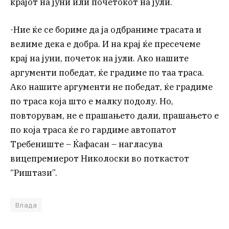
крајот на јуни или почетокот на јули.
-Ние ќе се бориме да ја одбраниме трасата и
велиме дека е добра. И на крај ќе пресечеме
крај на јуни, почеток на јули. Ако нашите
аргументи победат, ќе градиме по таа траса.
Ако нашите аргументи не победат, ќе градиме
по траса која што е малку подолу. Но,
повторувам, не е прашањето дали, прашањето е
по која траса ќе го гардиме автопатот
Требениште – Ќафасан – нагласува
вицепремиерот Николоски во поткастот
“Риштази”.
Влада