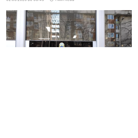
Стапката на слободни работни места во првото
тримесечје од годинава изнесува 2,07
проценти, покажуваат податоците на
Државниот завод за статистика.