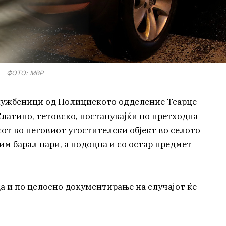
ФОТО: МВР
службеници од Полициското одделение Теарце
.Слатино, тетовско, постапувајќи по претходна
асот во неговиот угостителски објект во селото
им барал пари, а подоцна и со остар предмет
а и по целосно документирање на случајот ќе