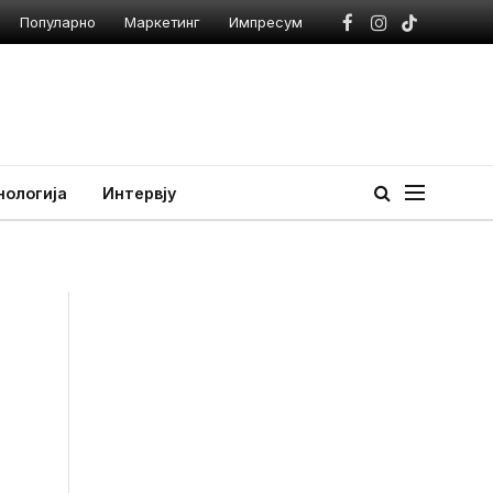
Популарно
Маркетинг
Импресум
Facebook
Instagram
TikTok
нологија
Интервју