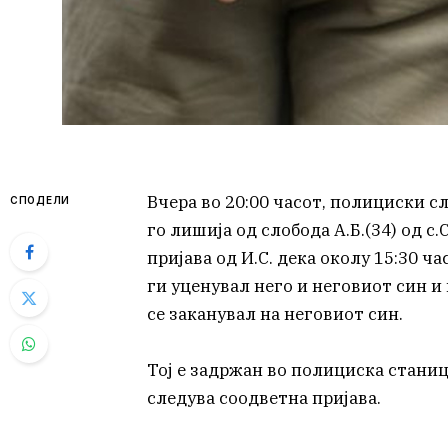
Вчера во 20:00 часот, полициски 
СПОДЕЛИ
го лишија од слобода А.Б.(34) од с
пријава од И.С. дека околу 15:30 ч
ги уценувал него и неговиот син и 
се заканувал на неговиот син.
Toj е задржан во полициска станиц
следува соодветна пријава.