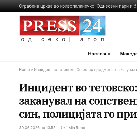
Ограбена црква во кривопаланечко: Однесени пари и б
Насловна
Македо
Home
»
Инцидент во тетовско: Со остар предмет се заканувал н
Инцидент во тетовско:
заканувал на сопствен
син, полицијата го пр
30.06.2026 во 13:52
1 Min Read