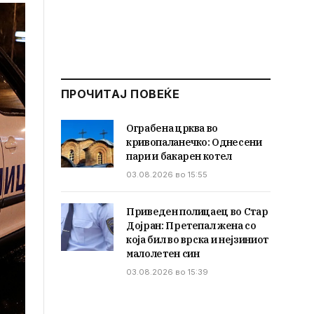
ПРОЧИТАЈ ПОВЕЌЕ
Ограбена црква во
кривопаланечко: Однесени
пари и бакарен котел
03.08.2026 во 15:55
Приведен полицаец во Стар
Дојран: Претепал жена со
која бил во врска и нејзиниот
малолетен син
03.08.2026 во 15:39