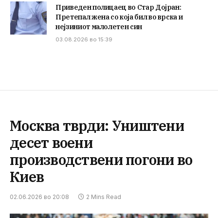
Приведен полицаец во Стар Дојран:
Претепал жена со која бил во врска и
нејзиниот малолетен син
03.08.2026 во 15:39
Москва тврди: Уништени
десет воени
производствени погони во
Киев
02.06.2026 во 20:08
2 Mins Read