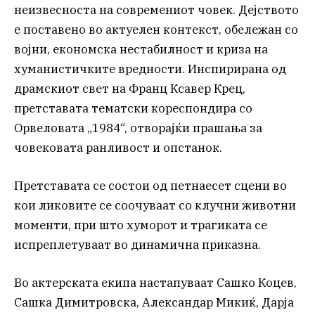
неизвесноста на современиот човек. Дејството
е поставено во актуелен контекст, обележан со
војни, економска нестабилност и криза на
хуманистичките вредности. Инспирирана од
драмскиот свет на Франц Ксавер Крец,
претставата тематски кореспондира со
Орвеловата „1984“, отворајќи прашања за
човековата ранливост и опстанок.
Претставата се состои од петнаесет сцени во
кои ликовите се соочуваат со клучни животни
моменти, при што хуморот и трагиката се
испреплетуваат во динамична приказна.
Во актерската екипа настапуваат Сашко Коцев,
Сашка Димитровска, Александар Микиќ, Дарја