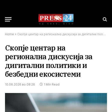
Home
»
Скопје центар на регионална дискусија за дигитални политики и безбедни екосистеми
Скопје центар на
регионална дискусија за
дигитални политики и
безбедни екосистеми
10.06.2026 во 08:26
1 Min Read