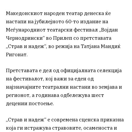
Македонскиот народен театар денеска ќе
настапи на јубилејното 60-то издание на
Меѓународниот театарски фестивал „Војдан
Чернодрински“ во Прилеп со претставата
„Страв и надеж“, во режија на Татјана Мандиќ
Ригонат.
Претставата е дел од официјалната селекција
на фестивалот, кој важи за еден од
најзначајните театрални настани во земјава и
регионот, а годинава одбележува шест
децении постоење.
„Страв и надеж“ е современа сценска приказна
која ги истражува стравовите, осаменоста и