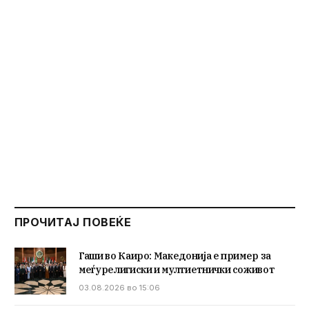
ПРОЧИТАЈ ПОВЕЌЕ
Гаши во Каиро: Македонија е пример за
меѓурелигиски и мултиетнички соживот
03.08.2026 во 15:06