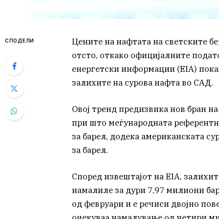
Цените на нафтата на светските бе
СПОДЕЛИ
отсто, откако официјалните подат
енергетски информации (EIA) пок
залихите на сурова нафта во САД.
Овој тренд предизвика нов бран на
при што меѓународната референтна
за барел, додека американската су
за барел.
Според извештајот на EIA, залихит
намалиле за дури 7,97 милиони ба
од февруари и е речиси двојно пов
очекуваа намалување од четири м