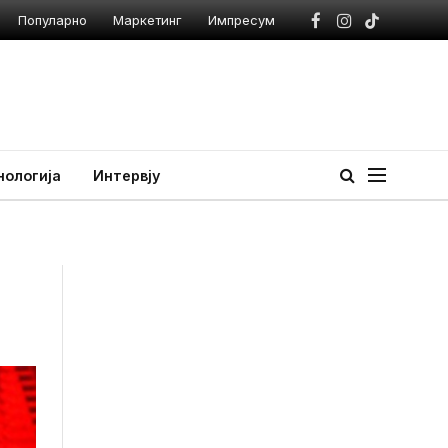
Популарно
Маркетинг
Импресум
Facebook
Instagram
TikTok
нологија
Интервју