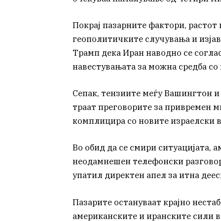
Покрај пазарните фактори, растот
геополитичките случувања и изја
Трамп дека Иран наводно се соглас
навестувањата за можна средба со
Сепак, тензиите меѓу Вашингтон и
траат преговорите за привремен м
комплицира со новите израелски в
Во обид да се смири ситуацијата,
неодамнешен телефонски разговор
упатил директен апел за итна дее
Пазарите остануваат крајно неста
американските и иранските сили в