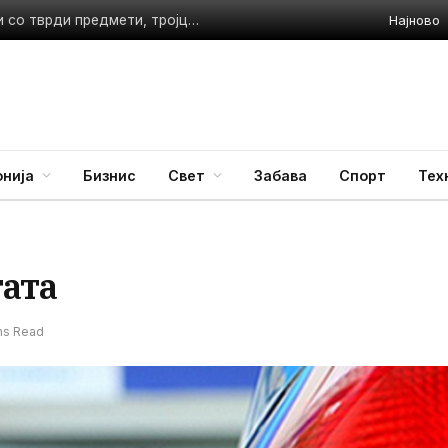
Најново
ВИДЕО: Инцидент во Македонија – Две лица нападнати со тврди предмети, тројца приведени
нија
Бизнис
Свет
Забава
Спорт
Тех
тата
ns Read