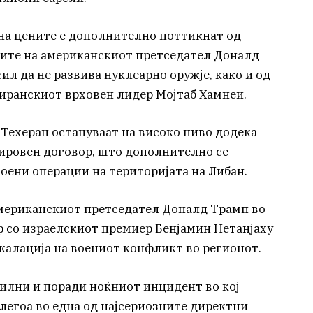
 на цените е дополнително поттикнат од
вите на американскиот претседател Доналд
ил да не развива нуклеарно оружје, како и од
 иранскиот врховен лидер Мојтаб Хамнеи.
 Техеран остануваат на високо ниво додека
ировен договор, што дополнително се
оени операции на територијата на Либан.
 американскиот претседател Доналд Трамп во
 со израелскиот премиер Бенјамин Нетанјаху
скалација на воениот конфликт во регионот.
билни и поради ноќниот инцидент во кој
легоа во една од најсериозните директни