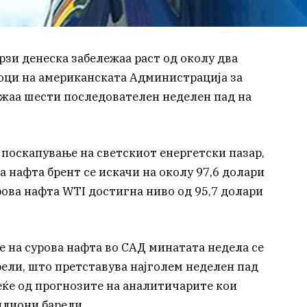
рзи денеска забележаа раст од околу два
оци на американската Администрација за
ажаа шести последователен неделен пад на
 поскапување на светскиот енергетски пазар,
 нафта брент се искачи на околу 97,6 долари
рова нафта WTI достигна ниво од 95,7 долари
е на сурова нафта во САД минатата недела се
рели, што претставува најголем неделен пад
еќе од прогнозите на аналитичарите кои
илиони барели.