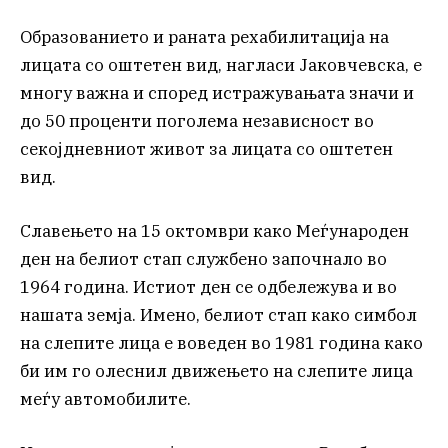
Образованието и раната рехабилитација на
лицата со оштетен вид, нагласи Јаковчевска, е
многу важна и според истражувањата значи и
до 50 проценти поголема независност во
секојдневниот живот за лицата со оштетен
вид.
Славењето на 15 октомври како Меѓународен
ден на белиот стап службено започнало во
1964 година. Истиот ден се одбележува и во
нашата земја. Имено, белиот стап како симбол
на слепите лица е воведен во 1981 година како
би им го олеснил движењето на слепите лица
меѓу автомобилите.