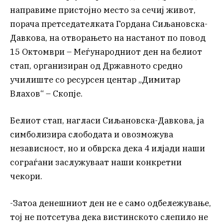
направиме пристојно место за сечиј живот,
порача претседателката Гордана Сиљановска-
Давкова, на отворањето на настанот по повод
15 Октомври – Меѓународниот ден на белиот
стап, организиран од Државното средно
училиште со ресурсен центар „Димитар
Влахов“ – Скопје.
Белиот стап, нагласи Сиљановска-Давкова, ја
симболизира слободата и овозможува
независност, но и обврска дека 4 илјади наши
сограѓани заслужуваат наши конкретни
чекори.
-Затоа денешниот ден не е само одбележување,
тој не потсетува дека вистинското слепило не