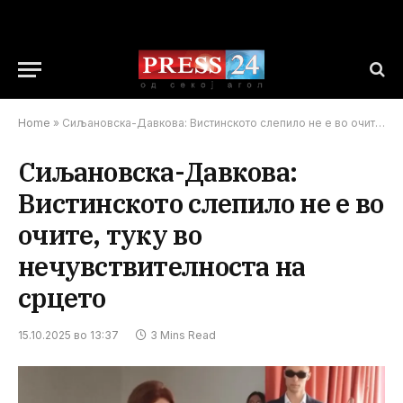
Home
»
Сиљановска-Давкова: Вистинското слепило не е во очите, туку во нечувствителноста на срцето
Сиљановска-Давкова:
Вистинското слепило не е во
очите, туку во
нечувствителноста на
срцето
15.10.2025 во 13:37
3 Mins Read