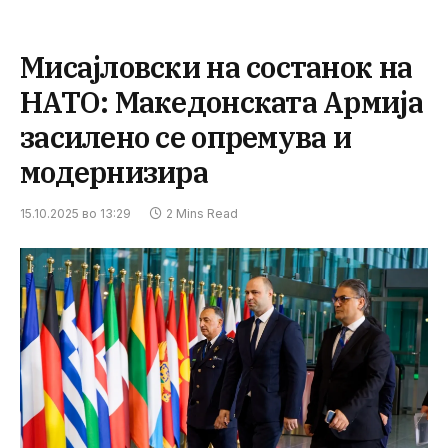
Мисајловски на состанок на
НАТО: Македонската Армија
засилено се опремува и
модернизира
15.10.2025 во 13:29
2 Mins Read