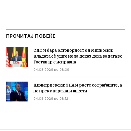
ПРОЧИТАЈ ПОВЕЌЕ
СДСМ бара одговорност од Мицкоски:
Владата сè уште нема доказ дека водата во
Гостивар е исправна
04.08.2026 во 08:39
Димитриевски: ЗНАМ расте со граѓаните, а
не преку нарачани анкети
04.08.2026 во 08:12