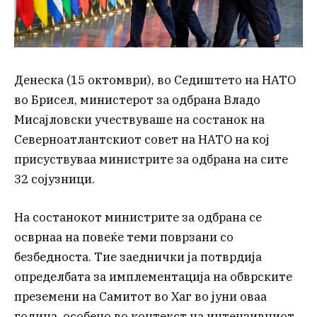
Денеска (15 октомври), во Седиштето на НАТО
во Брисел, министерот за одбрана Владо
Мисајловски учествуваше на состанок на
Северноатлантскиот совет на НАТО на кој
присуствуваа министрите за одбрана на сите
32 сојузници.
На состанокот министрите за одбрана се
осврнаа на повеќе теми поврзани со
безбедноста. Тие заеднички ја потврдија
определбата за имплементација на обврските
преземени на Самитот во Хаг во јуни оваа
година, особено во контекст на интензивниот