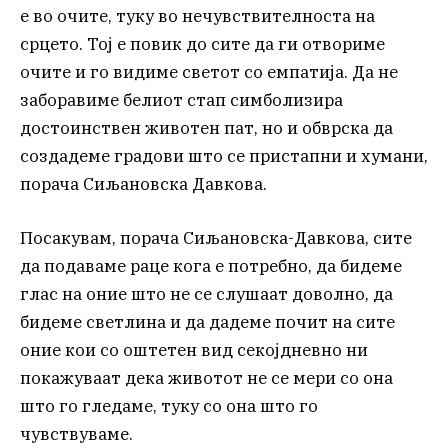
е во очите, туку во нечувствителноста на
срцето. Тој е повик до сите да ги отвориме
очите и го видиме светот со емпатија. Да не
заборавиме белиот стап симболизира
достоинствен животен пат, но и обврска да
создадеме градови што се пристапни и хумани,
порача Сиљановска Давкова.
Посакувам, порача Сиљановска-Давкова, сите
да подаваме раце кога е потребно, да бидеме
глас на оние што не се слушаат доволно, да
бидеме светлина и да дадеме почит на сите
оние кои со оштетен вид секојдневно ни
покажуваат дека животот не се мери со она
што го гледаме, туку со она што го
чувствуваме.