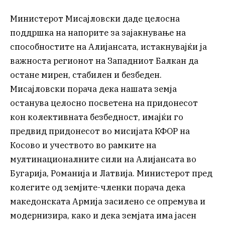
Министерот Мисајловски даде целосна
поддршка на напорите за зајакнување на
способностите на Алијансата, истакнувајќи ја
важноста регионот на Западниот Балкан да
остане мирен, стабилен и безбеден.
Мисајловски порача дека нашата земја
останува целосно посветена на придонесот
кон колективната безбедност, имајќи го
предвид придонесот во мисијата КФОР на
Косово и учеството во рамките на
мултинационалните сили на Алијансата во
Бугарија, Романија и Латвија. Министерот пред
колегите од земјите-членки порача дека
македонската Армија засилено се опремува и
модернизира, како и дека земјата има јасен