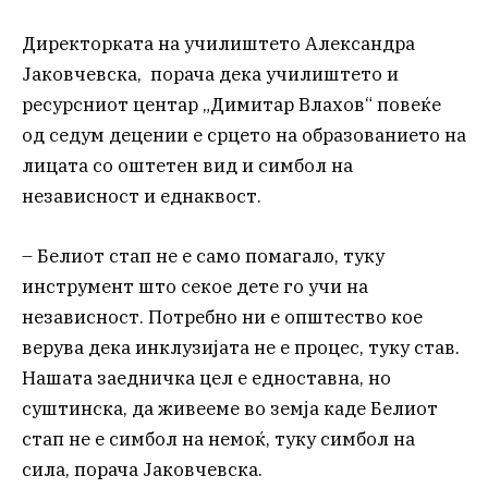
Директорката на училиштето Александра
Јаковчевска, порача дека училиштето и
ресурсниот центар „Димитар Влахов“ повеќе
од седум децении е срцето на образованието на
лицата со оштетен вид и симбол на
независност и еднаквост.
– Белиот стап не е само помагало, туку
инструмент што секое дете го учи на
независност. Потребно ни е општество кое
верува дека инклузијата не е процес, туку став.
Нашата заедничка цел е едноставна, но
суштинска, да живееме во земја каде Белиот
стап не е симбол на немоќ, туку симбол на
сила, порача Јаковчевска.