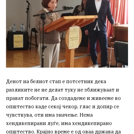
Денот на белиот стап е потсетник дека
разликите не не делат туку не зближуваат и
прават побогати. Да создадеме и живееме во
општество каде секој чекор, глас и допир се
чувствува, оти има значење. Нема
хендикепирани луѓе, има хендикепирано
општество. Крајно време е од оваа држава да