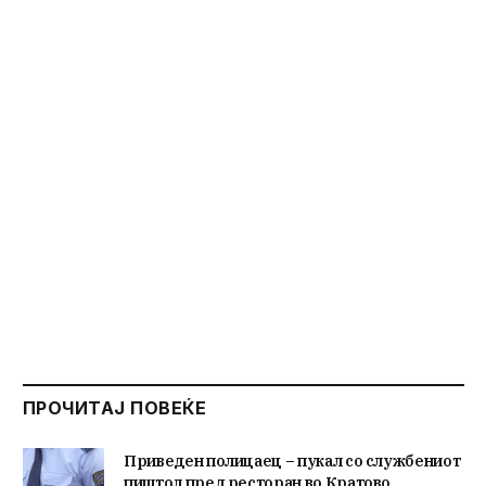
ПРОЧИТАЈ ПОВЕЌЕ
Приведен полицаец – пукал со службениот
пиштол пред ресторан во Кратово