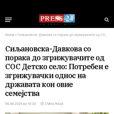
Home
»
Сиљановска-Давкова со порака до згрижувачите од СОС Детско село: Потребен е згрижувачки однос на државата кон овие семејства
Сиљановска-Давкова со
порака до згрижувачите од
СОС Детско село: Потребен е
згрижувачки однос на
државата кон овие
семејства
06.06.2026 во 10:33
2 Mins Read