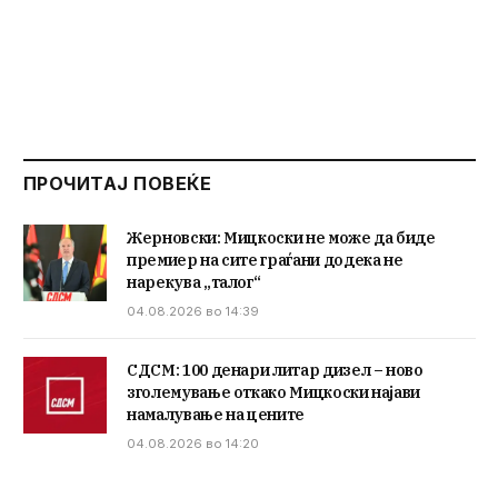
ПРОЧИТАЈ ПОВЕЌЕ
Жерновски: Мицкоски не може да биде
премиер на сите граѓани додека не
нарекува „талог“
04.08.2026 во 14:39
СДСМ: 100 денари литар дизел – ново
зголемување откако Мицкоски најави
намалување на цените
04.08.2026 во 14:20