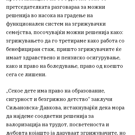
претседателката разговараа за можни
решенија во насока на градење на
функционален систем на згрижувачки
семејства, посочувајќи можни решенија како:
згрижувањето да го третираме како работа со
бенефициран стаж, пришто згрижувачите ќе
имаат здравствено и пензиско осигурување,
како и право на боледување, право од коешто
сега се лишени.
„Секое дете има право на образование,
сигурност и безгрижно детство“ заклучи
Сиљановска-Давкова, истакнувајќи дека мора
да најдеме соодветни решенија за
валоризација на трудот, посветеноста и
љубовта којашто ја даруваат згрижувачите, но