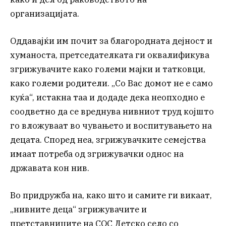
организацијата.
Оддавајќи им почит за благородната дејност и
хуманоста, претседателката ги оквалификува
згрижувачите како големи мајки и татковци,
како големи родители. „Со Вас домот не е само
куќа“, истакна таа и додаде дека неопходно е
соодветно да се вреднува нивниот труд којшто
го вложуваат во чувањето и воспитувањето на
децата. Според неа, згрижувачките семејства
имаат потреба од згрижувачки однос на
државата кон нив.
Во придружба на, како што и самите ги викаат,
„нивните деца“ згрижувачите и
претставниците на СОС Детско село со