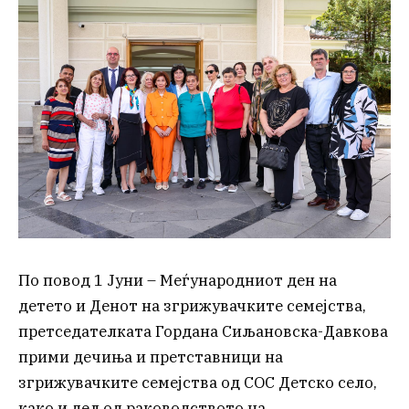
По повод 1 Јуни – Меѓународниот ден на
детето и Денот на згрижувачките семејства,
претседателката Гордана Сиљановска-Давкова
прими дечиња и претставници на
згрижувачките семејства од СОС Детско село,
како и дел од раководството на