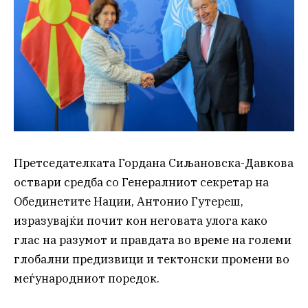
Претседателката Гордана Сиљановска-Давкова
оствари средба со Генералниот секретар на
Обединетите Нации, Антонио Гутереш,
изразувајќи почит кон неговата улога како
глас на разумот и правдата во време на големи
глобални предизвици и тектонски промени во
меѓународниот поредок.