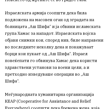
Израелската армија соопшти дека била
подложена на масовен оган од зградата на
болницата „Аш Шифа“ и ја обвини исламската
група Хамас за нападот. Израелската војска
објави снимки кои, според нив, биле направени
во последните неколку дена и покажуваат
борци кои пукаат од „Аш Шифа“. Израел
повеќепати го обвинува Хамас дека користи
здравствени установи за воени цели, а и
претходно изведуваше операции во „Аш
Шифа“.
Меѓународната хуманитарна организација
КЕАР (Cooperative for Assistance and Relief
Everywhere) соопшти дека бремена жена, која