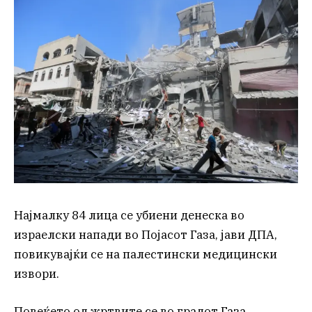
Најмалку 84 лица се убиени денеска во
израелски напади во Појасот Газа, јави ДПА,
повикувајќи се на палестински медицински
извори.
Повеќето од жртвите се во градот Газа.