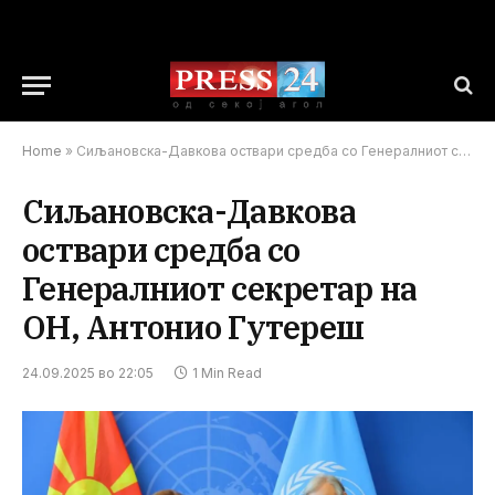
Home
»
Сиљановска-Давкова оствари средба со Генералниот секретар на ОН, Антонио Гутереш
Сиљановска-Давкова
оствари средба со
Генералниот секретар на
ОН, Антонио Гутереш
24.09.2025 во 22:05
1 Min Read