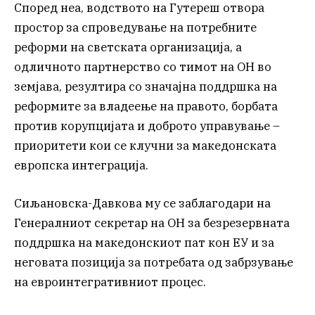
Според неа, водството на Гутереш отвора
простор за спроведување на потребните
реформи на светската организација, а
одличното партнерство со тимот на ОН во
земјава, резултира со значајна поддршка на
реформите за владеење на правото, борбата
против корупцијата и доброто управување –
приоритети кои се клучни за македонската
европска интеграција.
Сиљановска-Давкова му се заблагодари на
Генералниот секретар на ОН за безрезервната
поддршка на македонскиот пат кон ЕУ и за
неговата позиција за потребата од забрзување
на евроинтегративниот процес.