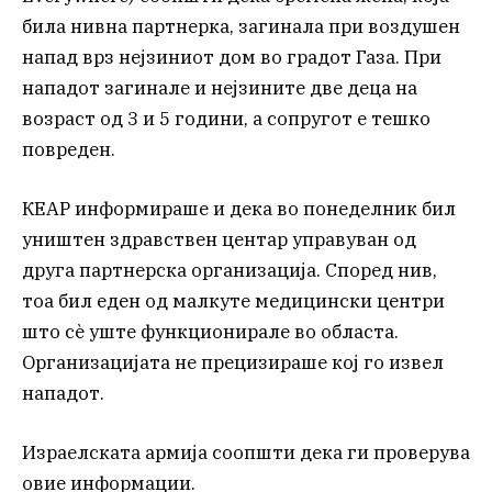
била нивна партнерка, загинала при воздушен
напад врз нејзиниот дом во градот Газа. При
нападот загинале и нејзините две деца на
возраст од 3 и 5 години, а сопругот е тешко
повреден.
КЕАР информираше и дека во понеделник бил
уништен здравствен центар управуван од
друга партнерска организација. Според нив,
тоа бил еден од малкуте медицински центри
што сè уште функционирале во областа.
Организацијата не прецизираше кој го извел
нападот.
Израелската армија соопшти дека ги проверува
овие информации.