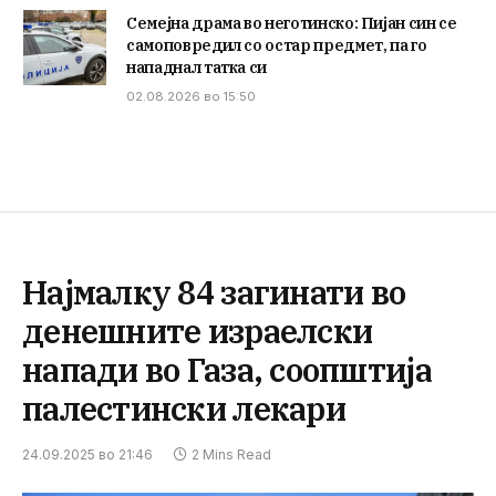
Семејна драма во неготинско: Пијан син се
самоповредил со остар предмет, па го
нападнал татка си
02.08.2026 во 15:50
Најмалку 84 загинати во
денешните израелски
напади во Газа, соопштија
палестински лекари
24.09.2025 во 21:46
2 Mins Read