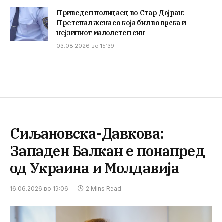
Приведен полицаец во Стар Дојран:
Претепал жена со која бил во врска и
нејзиниот малолетен син
03.08.2026 во 15:39
Сиљановска-Давкова:
Западен Балкан е понапред
од Украина и Молдавија
16.06.2026 во 19:06
2 Mins Read