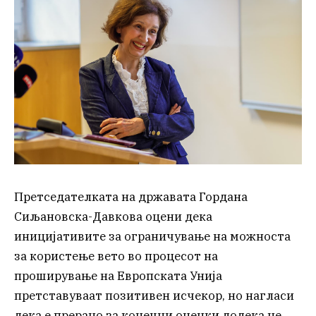
Претседателката на државата Гордана
Сиљановска-Давкова оцени дека
иницијативите за ограничување на можноста
за користење вето во процесот на
проширување на Европската Унија
претставуваат позитивен исчекор, но нагласи
дека е прерано за конечни оценки додека не