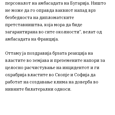
персоналот на амбасадата на Бугарија. Ништо
не може да го оправда ваквиот напад врз
безбедноста на дипломатските
претставништва, која мора да биде
загарантирана во сите околности“, велат од
амбасадата на Франција.
Оттаму ја поздравија брзата реакција на
властите во земјава и преземените напори за
целосно расчистување на инцидентот и ги
охрабрија властите во Скопје и Софија да
работат на создавање клима на доверба во
нивните билатерални односи.