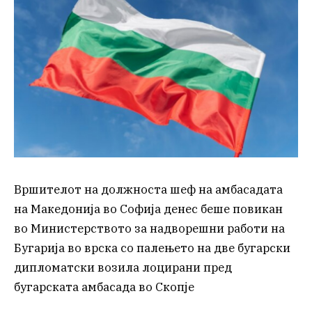
Вршителот на должноста шеф на амбасадата
на Македонија во Софија денес беше повикан
во Министерството за надворешни работи на
Бугарија во врска со палењето на две бугарски
дипломатски возила лоцирани пред
бугарската амбасада во Скопје