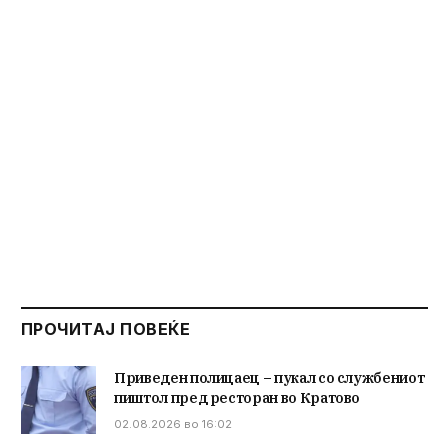
ПРОЧИТАЈ ПОВЕЌЕ
Приведен полицаец – пукал со службениот
пиштол пред ресторан во Кратово
02.08.2026 во 16:02