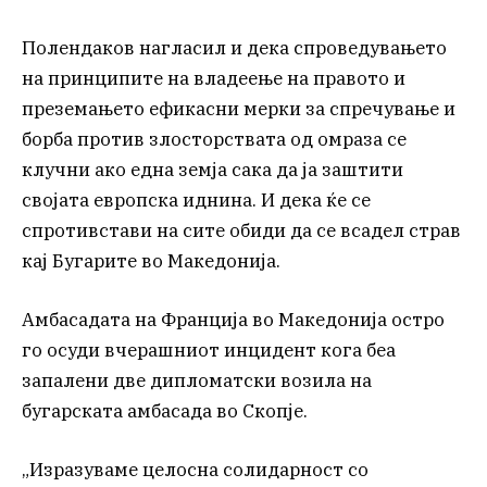
Полендаков нагласил и дека спроведувањето
на принципите на владеење на правото и
преземањето ефикасни мерки за спречување и
борба против злосторствата од омраза се
клучни ако една земја сака да ја заштити
својата европска иднина. И дека ќе се
спротивстави на сите обиди да се всадел страв
кај Бугарите во Македонија.
Амбасадата на Франција во Македонија остро
го осуди вчерашниот инцидент кога беа
запалени две дипломатски возила на
бугарската амбасада во Скопје.
„Изразуваме целосна солидарност со