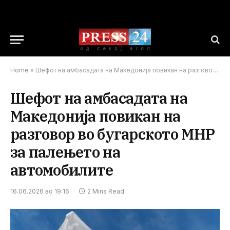
Home
»
Шефот на амбасадата на Македонија повикан на разговор во бугарското МНР за палењето на автомобилите
Шефот на амбасадата на
Македонија повикан на
разговор во бугарското МНР
за палењето на
автомобилите
16.06.2026 во 19:16
2 Mins Read