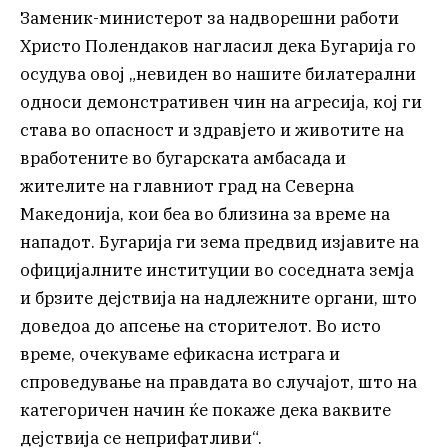
Заменик-министерот за надворешни работи
Христо Полендаков нагласил дека Бугарија го
осудува овој „невиден во нашите билатерални
односи демонстративен чин на агресија, кој ги
става во опасност и здравјето и животите на
вработените во бугарската амбасада и
жителите на главниот град на Северна
Македонија, кои беа во близина за време на
нападот. Бугарија ги зема предвид изјавите на
официјалните институции во соседната земја
и брзите дејствија на надлежните органи, што
доведоа до апсење на сторителот. Во исто
време, очекуваме ефикасна истрага и
спроведување на правдата во случајот, што на
категоричен начин ќе покаже дека ваквите
дејствија се неприфатливи“.