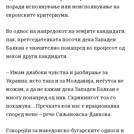
поради исполнување или неисполнување на
европските критериуми.
Во однос на напредокот на земјите кандидати,
пак, претседателката посочи дека Западен
Балкан е значително понапред во процесот од
некои други кандидати.
– Имам длабоки чувства и разбирање за
Украина, исто така и за Молдавија, меѓутоа не
можам, а да не кажам дека Западен Балкан е
многу понапред од нив. Скринингот тоа го
покажува… Пречката кон нас е ирационална
според мене – рече Сиљановска-Давкова.
Говорејќи за македонско-бугарските односи и