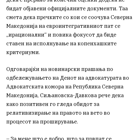
бидат објавени официјалните документи. Таа
смета дека пречките со кои се соочува Северна
Македонија на евроинтегративниот пат се
„ирационални“ и повика фокусот да биде
ставен на исполнување на копенхашките
критериуми.
Одговарајќи на новинарски прашања по
одбележувањето на Денот на адвокатурата во
Адвокатската комора на Република Северна
Македонија, Сиљановска-Давкова рече дека
како позитивен го гледа обидот за
релативизирање на правото на вето во
процесот на проширување.
– За мене што е добро, што за првпат се