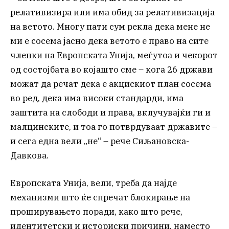
релативизира или има обид за релативизација
на ветото. Многу пати сум рекла дека мене не
ми е сосема јасно дека ветото е право на сите
членки на Европската Унија, меѓутоа и чекорот
од состојбата во којашто сме – кога 26 држави
можат да речат дека е акцискиот план сосема
во ред, дека има високи стандарди, има
заштита на слободи и права, вклучувајќи ги и
малцинските, и тоа го потврдуваат државите –
и сега една вели „не“ – рече Сиљановска-
Давкова.
Европската Унија, вели, треба да најде
механизми што ќе спречат блокирање на
проширувањето поради, како што рече,
идентитетски и историски причини, наместо