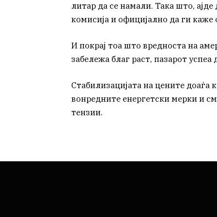
литар да се намали. Така што, ајд
комисија и официјално да ги каже о
И покрај тоа што вредноста на ам
забележа благ раст, пазарот успеа
Стабилизацијата на цените доаѓа 
вонредните енергетски мерки и с
тензии.