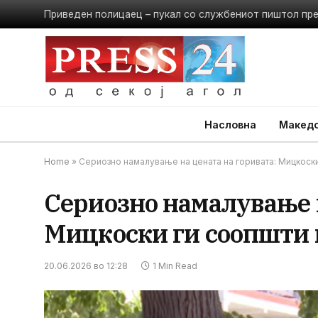
Приведен полицаец – пукал со службениот пиштол пр
Насловна
Македо
Home
»
Сериозно намалување на цената на горивата: Мицкоски
Сериозно намалување н
Мицкоски ги соопшти
20.06.2026 во 12:28
1 Min Read