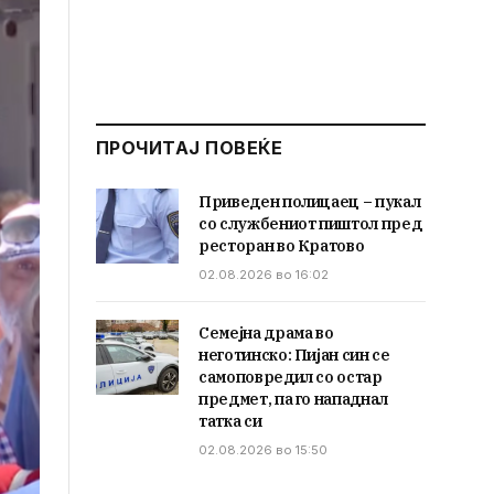
ПРОЧИТАЈ ПОВЕЌЕ
Приведен полицаец – пукал
со службениот пиштол пред
ресторан во Кратово
02.08.2026 во 16:02
Семејна драма во
неготинско: Пијан син се
самоповредил со остар
предмет, па го нападнал
татка си
02.08.2026 во 15:50