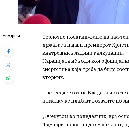
Сериозно поевтинување на нафтен
СПОДЕЛИ
државата најави премиерот Христи
внатрешни владини калкулации.
Нарацијата нѐ води кон официјална
енергетика која треба да биде сооп
вторник.
Претседателот на Владата излезе с
помалку ќе плаќаат возачите по л
„Очекувам во понеделник, врз осно
4 денари по литар да се намалат, а