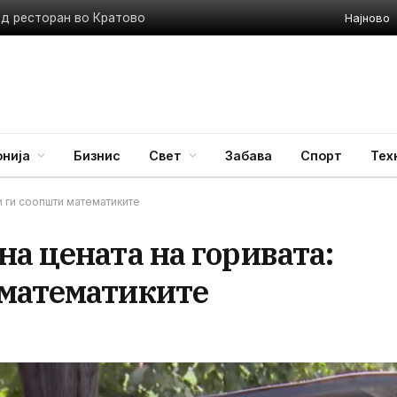
Најново
ед ресторан во Кратово
нија
Бизнис
Свет
Забава
Спорт
Тех
 ги соопшти математиките
а цената на горивата:
 математиките