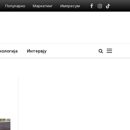
Популарно
Маркетинг
Импресум
Facebook
Instagram
TikTok
нологија
Интервју