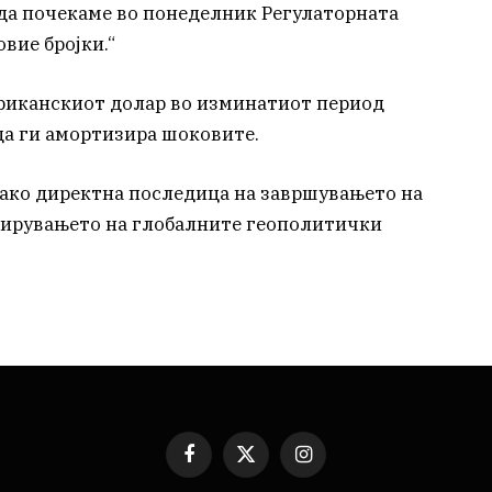
е да почекаме во понеделник Регулаторната
вие бројки.“
ериканскиот долар во изминатиот период
 да ги амортизира шоковите.
како директна последица на завршувањето на
мирувањето на глобалните геополитички
Facebook
X
Instagram
(Twitter)