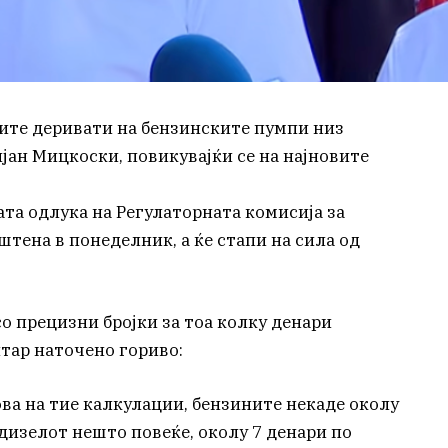
ите деривати на бензинските пумпи низ
јан Мицкоски, повикувајќи се на најновите
та одлука на Регулаторната комисија за
штена в понеделник, а ќе стапи на сила од
о прецизни бројки за тоа колку денари
итар наточено гориво:
ва на тие калкулации, бензините некаде околу
 дизелот нешто повеќе, околу 7 денари по