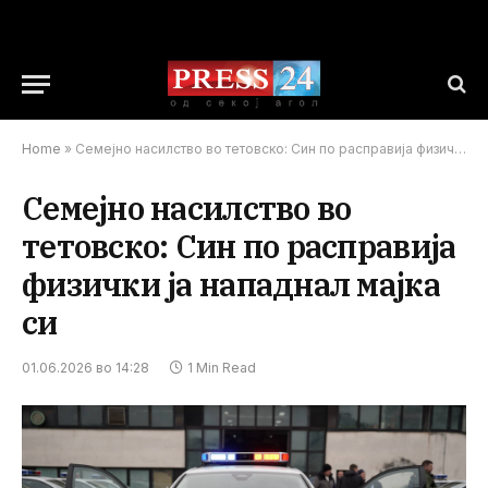
Home
»
Семејно насилство во тетовско: Син по расправија физички ја нападнал мајка си
Семејно насилство во
тетовско: Син по расправија
физички ја нападнал мајка
си
01.06.2026 во 14:28
1 Min Read