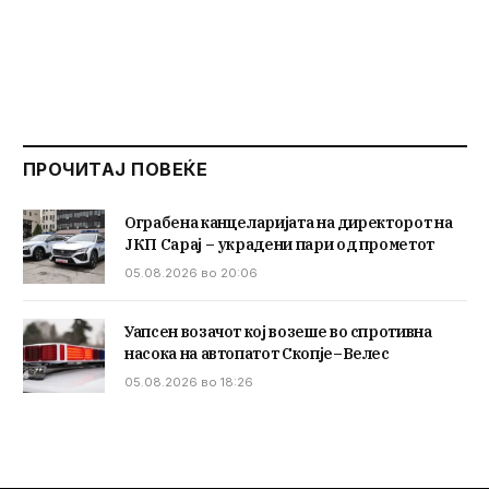
ПРОЧИТАЈ ПОВЕЌЕ
Ограбена канцеларијата на директорот на
ЈКП Сарај – украдени пари од прометот
05.08.2026 во 20:06
Уапсен возачот кој возеше во спротивна
насока на автопатот Скопје–Велес
05.08.2026 во 18:26