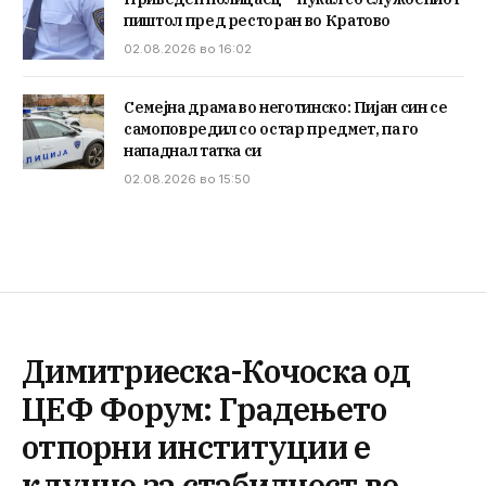
пиштол пред ресторан во Кратово
02.08.2026 во 16:02
Семејна драма во неготинско: Пијан син се
самоповредил со остар предмет, па го
нападнал татка си
02.08.2026 во 15:50
Димитриеска-Кочоска од
ЦЕФ Форум: Градењето
отпорни институции е
клучно за стабилност во