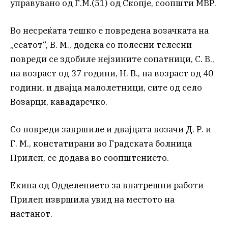
управувано од Г.М.(51) од Скопје, соопшти МВР.
Во несреќата тешко е повредена возачката на
„сеатот“, В. М., додека со полесни телесни
повреди се здобиле нејзините сопатници, С. В.,
на возраст од 37 години, Н. В., на возраст од 40
години, и двајца малолетници, сите од село
Возарци, кавадаречко.
Со повреди завршиле и двајцата возачи Д. Р. и
Г. М., констатирани во Градската болница
Прилеп, се додава во соопштението.
Екипа од Одделението за внатрешни работи
Прилеп извршила увид на местото на
настанот.