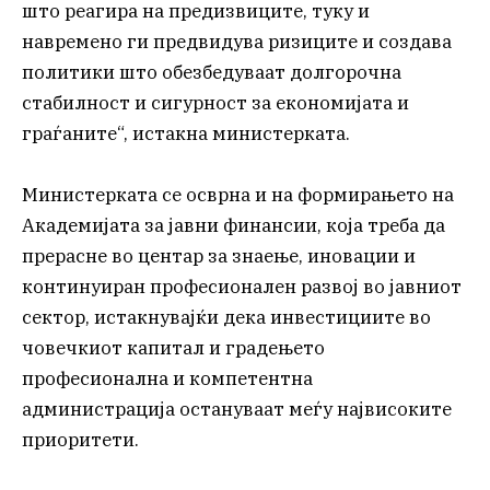
што реагира на предизвиците, туку и
навремено ги предвидува ризиците и создава
политики што обезбедуваат долгорочна
стабилност и сигурност за економијата и
граѓаните“, истакна министерката.
Министерката се осврна и на формирањето на
Академијата за јавни финансии, која треба да
прерасне во центар за знаење, иновации и
континуиран професионален развој во јавниот
сектор, истакнувајќи дека инвестициите во
човечкиот капитал и градењето
професионална и компетентна
администрација остануваат меѓу највисоките
приоритети.