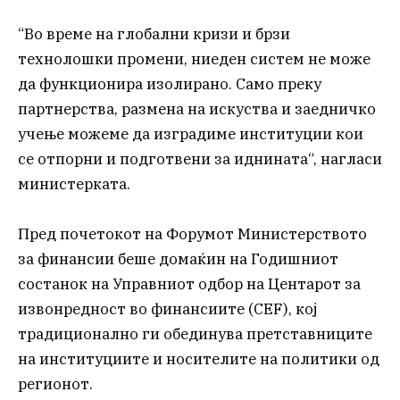
“Во време на глобални кризи и брзи
технолошки промени, ниеден систем не може
да функционира изолирано. Само преку
партнерства, размена на искуства и заедничко
учење можеме да изградиме институции кои
се отпорни и подготвени за иднината“, нагласи
министерката.
Пред почетокот на Форумот Министерството
за финансии беше домаќин на Годишниот
состанок на Управниот одбор на Центарот за
извонредност во финансиите (CEF), кој
традиционално ги обединува претставниците
на институциите и носителите на политики од
регионот.