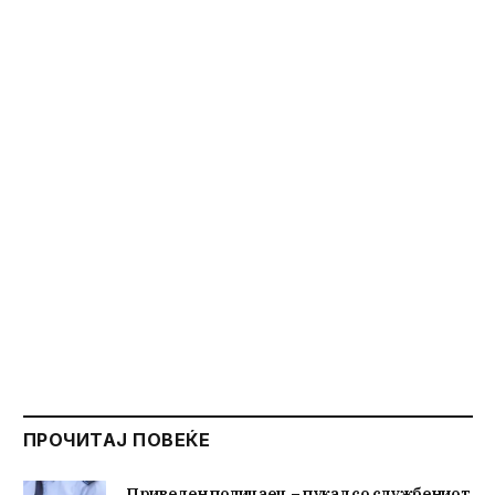
ПРОЧИТАЈ ПОВЕЌЕ
Приведен полицаец – пукал со службениот