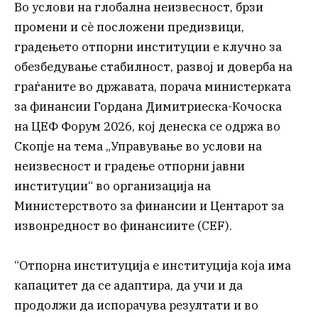
Во услови на глобална неизвесност, брзи
промени и сè посложени предизвици,
градењето отпорни институции е клучно за
обезбедување стабилност, развој и доверба на
граѓаните во државата, порача министерката
за финансии Гордана Димитриеска-Кочоска
на ЦЕФ Форум 2026, кој денеска се одржа во
Скопје на тема „Управување во услови на
неизвесност и градење отпорни јавни
институции“ во организација на
Министерството за финансии и Центарот за
извонредност во финансиите (CEF).
“Отпорна институција е институција која има
капацитет да се адаптира, да учи и да
продолжи да испорачува резултати и во