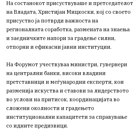
На состанокот присуствуваше и претседателот
на Владата, Христијан Мицкоски, кој со своето
присуство ја потврди важноста на
регионалната соработка, размената на знаења
и заедничките напори за градење силни,
отпорни и ефикасни јавни институции.
На Форумот учествуваа министри, гувернери
на централни банки, високи владини
претставници и меѓународни експерти, кои
разменија искуства и ставови за лидерството
во услови на притисок, координацијата во
сложени околности и градењето
институционални капацитети за справување
со идните предизвици.