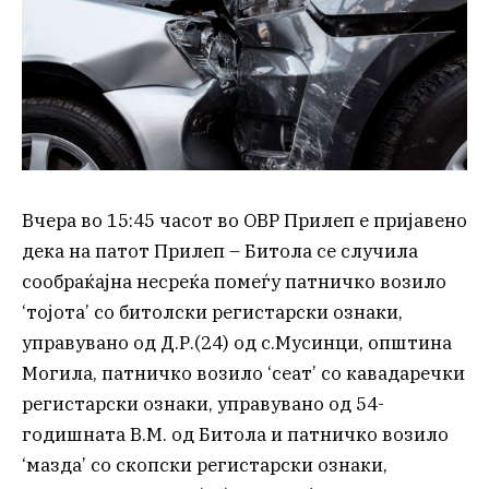
Вчера во 15:45 часот во ОВР Прилеп е пријавено
дека на патот Прилеп – Битола се случила
сообраќајна несреќа помеѓу патничко возило
‘тојота’ со битолски регистарски ознаки,
управувано од Д.Р.(24) од с.Мусинци, општина
Могила, патничко возило ‘сеат’ со кавадаречки
регистарски ознаки, управувано од 54-
годишната В.М. од Битола и патничко возило
‘мазда’ со скопски регистарски ознаки,