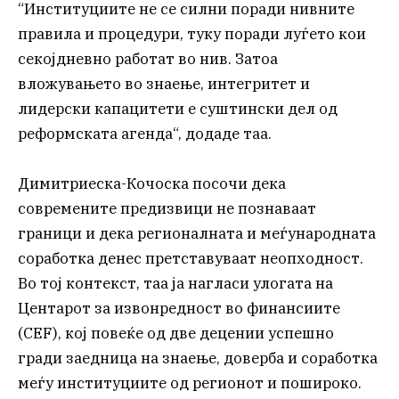
“Институциите не се силни поради нивните
правила и процедури, туку поради луѓето кои
секојдневно работат во нив. Затоа
вложувањето во знаење, интегритет и
лидерски капацитети е суштински дел од
реформската агенда“, додаде таа.
Димитриеска-Кочоска посочи дека
современите предизвици не познаваат
граници и дека регионалната и меѓународната
соработка денес претставуваат неопходност.
Во тој контекст, таа ја нагласи улогата на
Центарот за извонредност во финансиите
(CEF), кој повеќе од две децении успешно
гради заедница на знаење, доверба и соработка
меѓу институциите од регионот и пошироко.