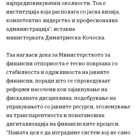
најпредизвикувачки околности. Тоа е
институција која располага со јасна визија,
компетентно лидерство и професионална
администрација“, истакна
министерката Димитриеска-Кочоска.
Таа нагласи дека за Министерството за
финансии отпорноста е тесно поврзана со
стабилноста и одржливоста на јавните
финансии, поради што се спроведуваат
реформи насочени кон зајакнување на
фискалната дисциплина, подобрување на
управувањето со јавните ресурси, зголемување
на транспарентноста и понатамошна
дигитализација на финансиските процеси.
“Нашата цел е да изградиме систем кој не само