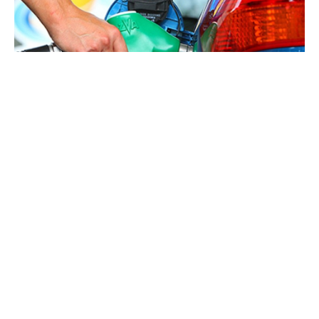
Внимателен оптимизам се врати на
европските берзи денеска, при што цените на
нафтата паднаа за повеќе од 2 проценти
поради очекувањата дека САД и Иран, и покрај
неодамнешните тензии, ќе успеат да
постигнат договор за прекин на конфликтот
на Блискиот Исток.