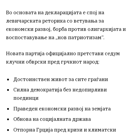
Во основата на декларацијата е спој на
левичарската реторика со ветувања за
економски развој, борба против олигархијата и
воспоставување на „нов патриотизам“.
Новата партија официјално претстави седум
клучни обврски пред грчкиот народ:
Достоинствен живот за сите граѓани
Силна демократија без недопирливи
поединци
Праведен економски развој на земјата
Обнова на социјалната држава
Отпорна Грција пред кризи и климатски