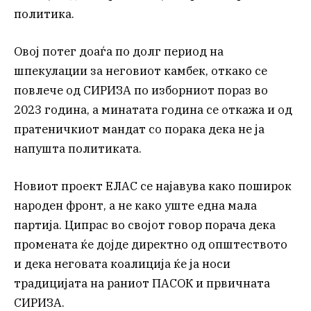
политика.
Овој потег доаѓа по долг период на
шпекулации за неговиот камбек, откако се
повлече од СИРИЗА по изборниот пораз во
2023 година, а минатата година се откажа и од
пратеничкиот мандат со порака дека не ја
напушта политиката.
Новиот проект ЕЛАС се најавува како поширок
народен фронт, а не како уште една мала
партија. Ципрас во својот говор порача дека
промената ќе дојде директно од општеството
и дека неговата коалиција ќе ја носи
традицијата на раниот ПАСОК и првичната
СИРИЗА.