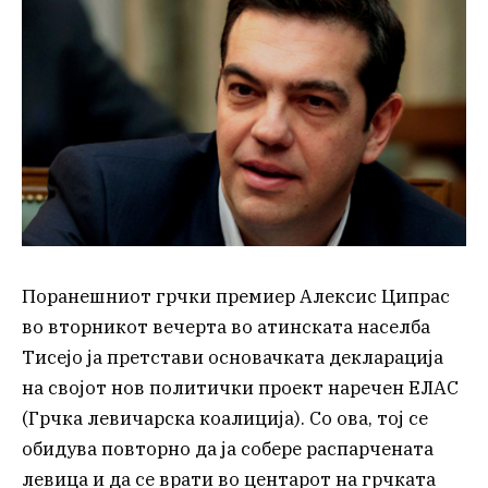
Поранешниот грчки премиер Алексис Ципрас
во вторникот вечерта во атинската населба
Тисејо ја претстави основачката декларација
на својот нов политички проект наречен ЕЛАС
(Грчка левичарска коалиција). Со ова, тој се
обидува повторно да ја собере распарчената
левица и да се врати во центарот на грчката