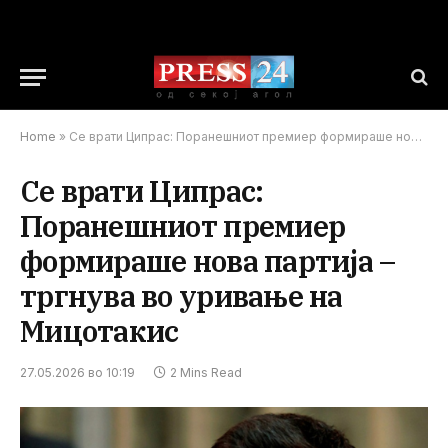
Home
»
Се врати Ципрас: Поранешниот премиер формираше нова партија – тргнува во уривање на Мицотакис
Се врати Ципрас:
Поранешниот премиер
формираше нова партија –
тргнува во уривање на
Мицотакис
27.05.2026 во 10:19
2 Mins Read