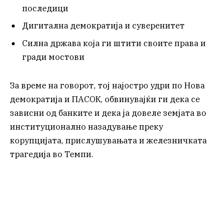
последици
Дигитална демократија и суверенитет
Силна држава која ги штити своите права и
гради мостови
За време на говорот, тој најостро удри по Нова
демократија и ПАСОК, обвинувајќи ги дека се
зависни од банките и дека ја довеле земјата во
институционално назадување преку
корупцијата, прислушувањата и железничката
трагедија во Темпи.