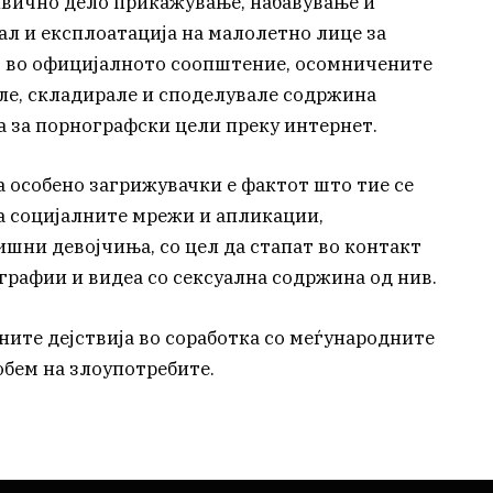
ивично дело прикажување, набавување и
л и експлоатација на малолетно лице за
о во официјалното соопштение, осомничените
ле, складирале и споделувале содржина
а за порнографски цели преку интернет.
 особено загрижувачки е фактот што тие се
а социјалните мрежи и апликации,
дишни девојчиња, со цел да стапат во контакт
графии и видеа со сексуална содржина од нив.
ите дејствија во соработка со меѓународните
обем на злоупотребите.