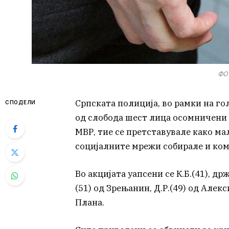
ФОТ
Српската полиција, во рамки на г
СПОДЕЛИ
од слобода шест лица осомничени 
МВР, тие се претставувале како м
социјалните мрежи собирале и ком
Во акцијата уапсени се К.Б.(41), држ
(51) од Зрењанин, Д.Р.(49) од Алекс
Плана.