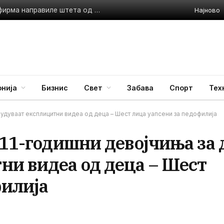
Најново
Фиктивно книжење и неплатени даноци: Сопственик и фирма направиле штета од 7,2 милиони денари
нија
Бизнис
Свет
Забава
Спорт
Тех
удуваат експлицитни видеа од деца – Шест лица уапсени за педофилија
 11-годишни девојчиња за 
ни видеа од деца – Шест
филија