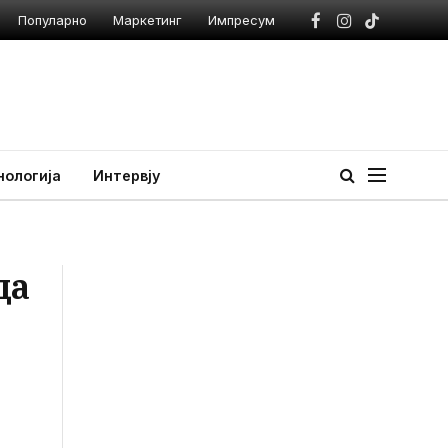
Популарно
Маркетинг
Импресум
Facebook
Instagram
TikTok
нологија
Интервју
да