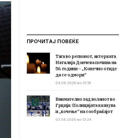
ПРОЧИТАЈ ПОВЕЌЕ
Тага во регионот, актерката
Наталија Дончева почина на
56. години – „Конечно отиде
да се одмори“
04.08.2026 во 10:18
Внимателно зад воланот во
Грција: Полицијата казнува
и „кочење“ на сообраќајот
03.08.2026 во 13:24