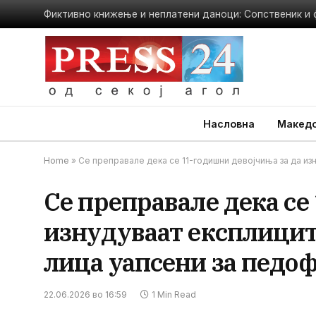
Насловна
Македо
Home
»
Се преправале дека се 11-годишни девојчиња за да изн
Се преправале дека се
изнудуваат експлицит
лица уапсени за педо
22.06.2026 во 16:59
1 Min Read