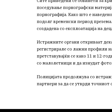
Сите приведени се обвинети за кр
поседување порнографски материја
порнографија. Како што е наведен
подолг временски период презема
создадена со експлоатација на дец
Истражните органи откриваат дека
регистрирале со лажни профили н
претставувајќи се како 11 и 12-го
со малолетници и да изнудат фото
Полицијата продолжува со истражн
партнери за да се утврди точниот 