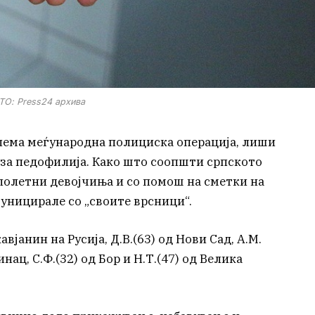
О: Press24 архива
олема меѓународна полициска операција, лиши
за педофилија. Како што соопшти српското
алолетни девојчиња и со помош на сметки на
уницирале со „своите врсници“.
авјанин на Русија, Д.В.(63) од Нови Сад, А.М.
инац, С.Ф.(32) од Бор и Н.Т.(47) од Велика