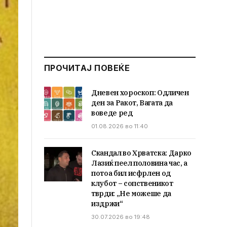
ПРОЧИТАЈ ПОВЕЌЕ
Дневен хороскоп: Одличен
ден за Ракот, Вагата да
воведе ред
01.08.2026 во 11:40
Скандал во Хрватска: Дарко
Лазиќ пеел половина час, а
потоа бил исфрлен од
клубот – сопственикот
тврди: „Не можеше да
издржи“
30.07.2026 во 19:48