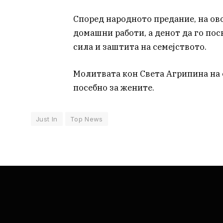
Според народното предание, на ово
домашни работи, а денот да го посв
сила и заштита на семејството.
Молитвата кон Света Агрипина на о
посебно за жените.
Just In
Top News