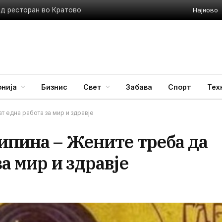
Најново
ед ресторан во Кратово
нија
Бизнис
Свет
Забава
Спорт
Тех
т една работа за мир и здравје
ипина – Жените треба да
а мир и здравје