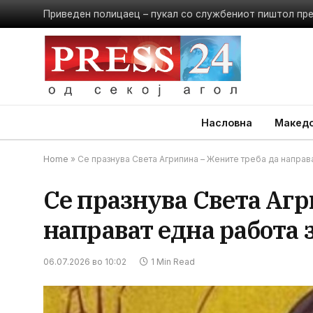
Приведен полицаец – пукал со службениот пиштол пр
Насловна
Македо
Home
»
Се празнува Света Агрипина – Жените треба да направа
Се празнува Света Агр
направат една работа з
06.07.2026 во 10:02
1 Min Read