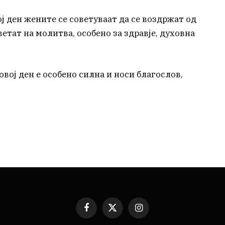
ј ден жените се советуваат да се воздржат од
етат на молитва, особено за здравје, духовна
вој ден е особено силна и носи благослов,
Facebook
X
Instagram
(Twitter)