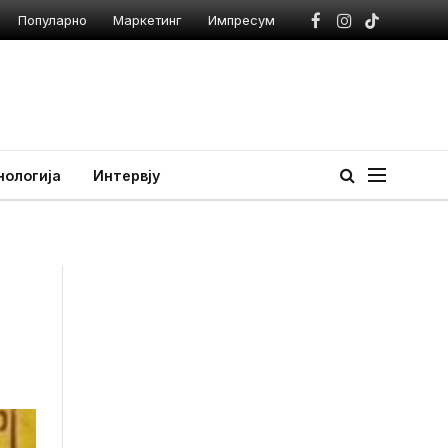
Популарно
Маркетинг
Импресум
Facebook
Instagram
TikTok
нологија
Интервју