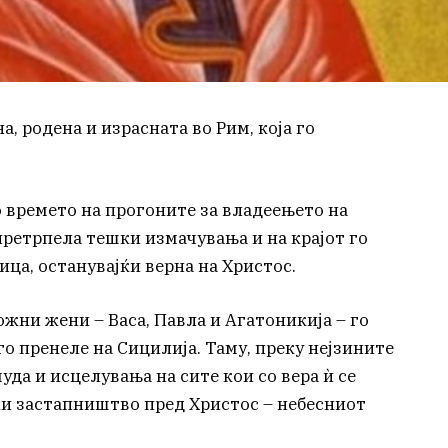
, родена и израсната во Рим, која го
о времето на прогоните за владеењето на
претрпела тешки измачувања и на крајот го
ца, останувајќи верна на Христос.
ожни жени – Васа, Павла и Агатоникија – го
го пренеле на Сицилија. Таму, преку нејзините
уда и исцелувања на сите кои со вера ѝ се
јќи застапништво пред Христос – небесниот