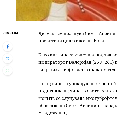
Денеска се празнува Света Агрипина
СПОДЕЛИ
посветила цел живот на Бога.
Како вистинска христијанка, таа в
императорот Валеријан (253–260) 
завршила својот живот како мачени
По нејзиното упокојување, три поб
подигнале нејзиното свето тело и 
мошти, се случувале многубројни ч
обраќале на Света Агрипина, бара
младоженец.