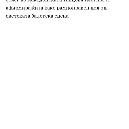
афирмирајќи ја како рамноправен дел од
светската балетска сцена.