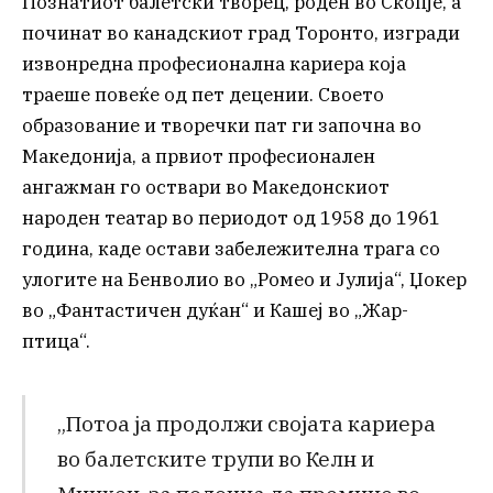
Познатиот балетски творец, роден во Скопје, а
починат во канадскиот град Торонто, изгради
извонредна професионална кариера која
траеше повеќе од пет децении. Своето
образование и творечки пат ги започна во
Македонија, а првиот професионален
ангажман го оствари во Македонскиот
народен театар во периодот од 1958 до 1961
година, каде остави забележителна трага со
улогите на Бенволио во „Ромео и Јулија“, Џокер
во „Фантастичен дуќан“ и Кашеј во „Жар-
птица“.
„Потоа ја продолжи својата кариера
во балетските трупи во Келн и