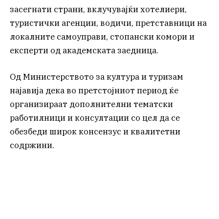
засегнати страни, вклучувајќи хотелиери,
туристички агенции, водичи, претставници на
локалните самоуправи, стопански комори и
експерти од академската заедница.
Од Министерството за култура и туризам
најавија дека во претстојниот период ќе
организираат дополнителни тематски
работилници и консултации со цел да се
обезбеди широк консензус и квалитетни
содржини.