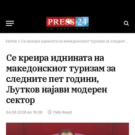
Home
»
Се креира иднината на македонскиот туризам за следните пет години, Љутков најави модерен сектор
Се креира иднината на
македонскиот туризам за
следните пет години,
Љутков најави модерен
сектор
04.06.2026 во 16:26
1 Min Read