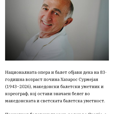
Националната опера и балет објави дека на 83-
годишна возраст почина Хазарос Сурмејан
(1943–2026), македонски балетски уметник и
кореограф, кој остави значаен белег во
македонската и светската балетска уметност.