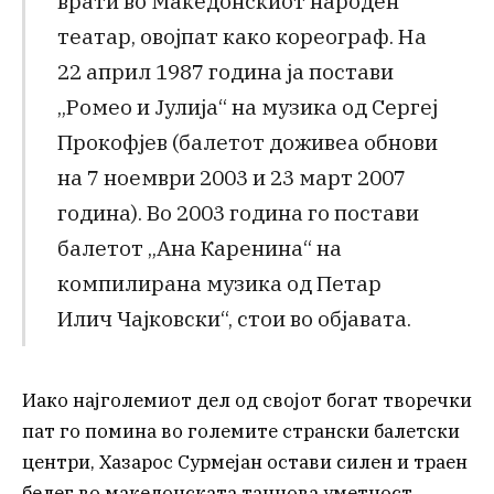
врати во Македонскиот народен
театар, овојпат како кореограф. На
22 април 1987 година ја постави
„Ромео и Јулија“ на музика од Сергеј
Прокофјев (балетот доживеа обнови
на 7 ноември 2003 и 23 март 2007
година). Во 2003 година го постави
балетот „Ана Каренина“ на
компилирана музика од Петар
Илич Чајковски“, стои во објавата.
Иако најголемиот дел од својот богат творечки
пат го помина во големите странски балетски
центри, Хазарос Сурмејан остави силен и траен
белег во македонската танцова уметност,