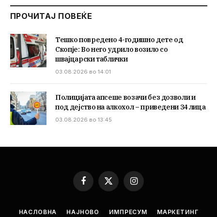
ПРОЧИТАЈ ПОВЕЌЕ
Тешко повредено 4-годишно дете од
Скопје: Во него удрило возило со
швајцарски таблички
03.08.2026 во 14:01
Полицијата апсеше возачи без дозволи и
под дејство на алкохол – приведени 34 лица
03.08.2026 во 13:45
Facebook
X
Instagram
(Twitter)
НАСЛОВНА
НАЈНОВО
ИМПРЕСУМ
МАРКЕТИНГ