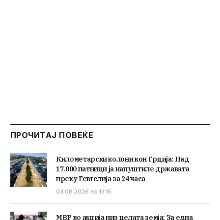
ПРОЧИТАЈ ПОВЕЌЕ
Километарски колони кон Грција: Над
17.000 патници ја напуштиле државата
преку Гевгелија за 24 часа
03.08.2026 во 13:15
МВР во акција низ целата земја: За една