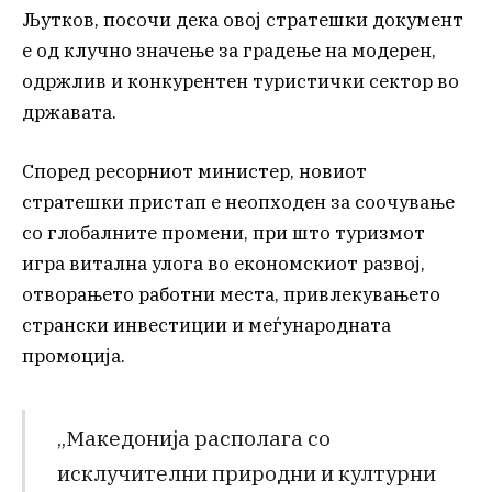
Љутков, посочи дека овој стратешки документ
е од клучно значење за градење на модерен,
одржлив и конкурентен туристички сектор во
државата.
Според ресорниот министер, новиот
стратешки пристап е неопходен за соочување
со глобалните промени, при што туризмот
игра витална улога во економскиот развој,
отворањето работни места, привлекувањето
странски инвестиции и меѓународната
промоција.
„Македонија располага со
исклучителни природни и културни