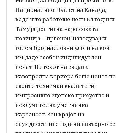
Минхен, за подоцна да премине во
Националниот балет на Канада,
каде што работеше цели 54 години.
Таму ја достигна највисоката
позиција – првенец, изведувајќи
голем број насловни улоги на кои
им даде особен индивидуален
печат. Во текот на својата
извонредна кариера беше ценет по
своите технички квалитети,
импресивно сценско присуство и
исклучителна уметничка
изразност. Кон крајот на
осумдесеттите години повторно се