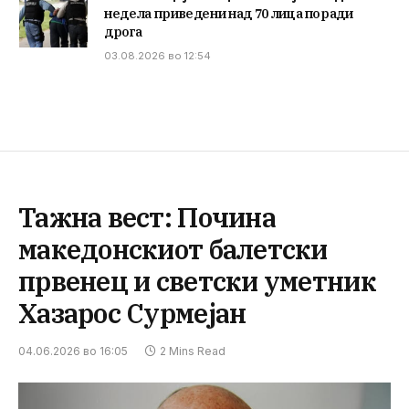
недела приведени над 70 лица поради
дрога
03.08.2026 во 12:54
Тажна вест: Почина
македонскиот балетски
првенец и светски уметник
Хазарос Сурмејан
04.06.2026 во 16:05
2 Mins Read