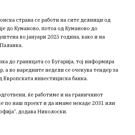
онска страна се работи на сите делници од
је до Куманово, потоа од Куманово до
уштена во јануари 2025 година, како и на
 Паланка.
нка до границата со Бугарија, тој информира
ор, а во наредните недели се очекува тендер за
д Европската инвестициска банка.
одготвени, ќе работиме и на граничниот
е по наш проект и да имаме некаде 2031 или
офија“, додава Николоски.