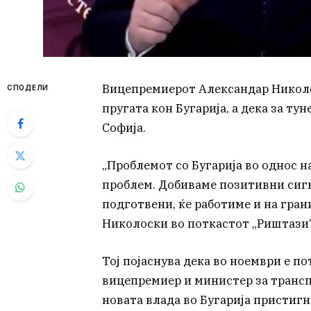
Вицепремиерот Александар Николос
СПОДЕЛИ
пругата кон Бугарија, а дека за т
Софија.
„Проблемот со Бугарија во однос н
проблем. Добиваме позитивни сигн
подготвени, ќе работиме и на гра
Николоски во поткастот „Риштази“
Тој појаснува дека во ноември е 
вицепремиер и министер за трансп
новата влада во Бугарија пристиг