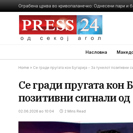
Ограбена црква во кривопаланечко: Однесени пари и б
Насловна
Македо
Home
»
Се гради пругата кон Бугарија – За тунелот позитивни 
Се гради пругата кон Б
позитивни сигнали од
02.06.2026 во 10:04
2 Mins Read