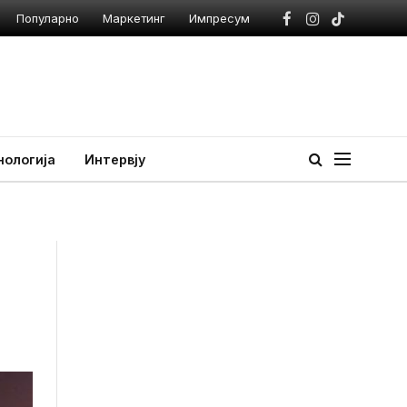
Популарно
Маркетинг
Импресум
Facebook
Instagram
TikTok
нологија
Интервју