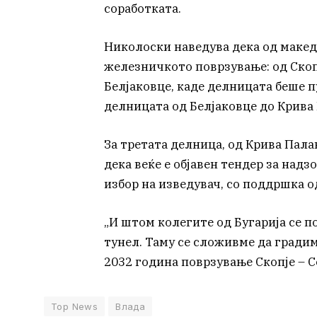
соработката.
Николоски наведува дека од макед
железничкото поврзување: од Скоп
Белјаковце, каде делницата беше п
делницата од Белјаковце до Крива
За третата делница, од Крива Пала
дека веќе е објавен тендер за надз
избор на изведувач, со поддршка о
„И штом колегите од Бугарија се п
тунел. Таму се сложивме да градим
2032 година поврзување Скопје – С
Top News
Влада