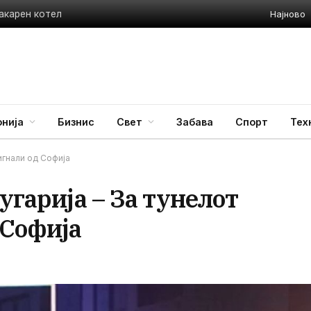
Најново
акарен котел
нија
Бизнис
Свет
Забава
Спорт
Тех
сигнали од Софија
угарија – За тунелот
 Софија