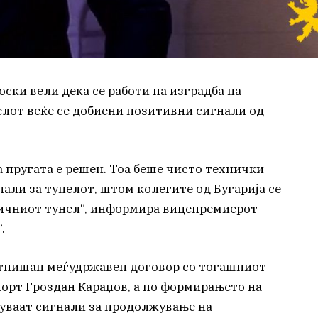
ки вели дека се работи на изградба на
унелот веќе се добиени позитивни сигнали од
а пругата е решен. Тоа беше чисто технички
али за тунелот, штом колегите од Бугарија се
ничниот тунел“, информира вицепремиерот
.
потпишан меѓудржавен договор со тогашниот
орт Гроздан Караџов, а по формирањето на
нуваат сигнали за продолжување на