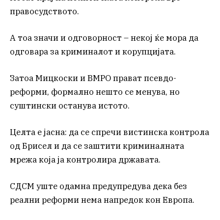
правосудството.
А тоа значи и одговорност – некој ќе мора да
одговара за криминалот и корупцијата.
Затоа Мицкоски и ВМРО прават псевдо-
реформи, формално нешто се менува, но
суштински останува истото.
Целта е јасна: да се спречи вистинска контрола
од Брисел и да се заштити криминалната
мрежа која ја контролира државата.
СДСМ уште одамна предупредува дека без
реални реформи нема напредок кон Европа.