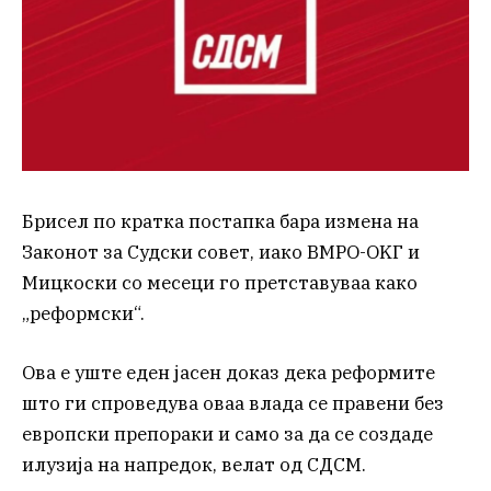
Брисел по кратка постапка бара измена на
Законот за Судски совет, иако ВМРО-OKГ и
Мицкоски со месеци го претставуваа како
„реформски“.
Ова е уште еден јасен доказ дека реформите
што ги спроведува оваа влада се правени без
европски препораки и само за да се создаде
илузија на напредок, велат од СДСМ.