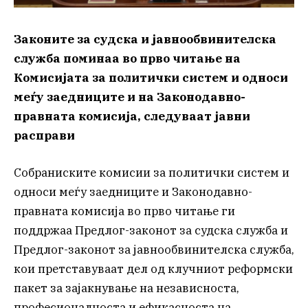
Законите за судска и јавнообвинителска
служба поминаа во прво читање на
Комисијата за политички систем и односи
меѓу заедниците и на Законодавно-
правната комисија, следуваат јавни
расправи
Собраниските комисии за политички систем и
односи меѓу заедниците и Законодавно-
правната комисија во прво читање ги
поддржаа Предлог-законот за судска служба и
Предлог-законот за јавнообвинителска служба,
кои претставуваат дел од клучниот реформски
пакет за зајакнување на независноста,
професионалноста и ефикасноста на