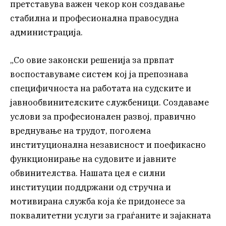
претставува важен чекор кон создавање
стабилна и професионална правосудна
администрација.
„Со овие законски решенија за првпат
воспоставуваме систем кој ја препознава
специфичноста на работата на судските и
јавнообвинителските службеници. Создаваме
услови за професионален развој, правично
вреднување на трудот, поголема
институционална независност и поефикасно
функционирање на судовите и јавните
обвинителства. Нашата цел е силни
институции поддржани од стручна и
мотивирана служба која ќе придонесе за
поквалитетни услуги за граѓаните и зајакната