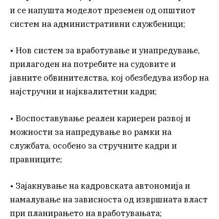
и се напушта моделот преземен од општиот
систем на административни службеници;
• Нов систем за вработување и унапредување,
прилагоден на потребите на судовите и
јавните обвинителства, кој обезбедува избор на
најстручни и најквалитетни кадри;
• Воспоставување реален кариерен развој и
можности за напредување во рамки на
службата, особено за стручните кадри и
правниците;
• Зајакнување на кадровската автономија и
намалување на зависноста од извршната власт
при планирањето на вработувањата;