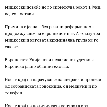
Мицкоски повеќе не го споменува рокот 1 јуни,
кој го постави.
Причина е јасна – без реални реформи нема
продолжување на европскиот пат. А токму тоа
Мицкоски и неговата криминална група не го
сакаат.
Европската Унија носи независно судство и
Европско јавно обвинителство.
Носат крај на нарачување на истраги и процеси
од собраниската говорница, од медиуми и по
телефон.
Носат крај на политичката контрола врз