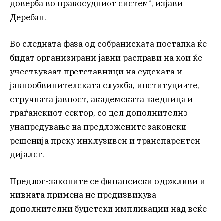
доверба во правосудниот систем“, изјави
Деребан.
Во следната фаза од собраниската постапка ќе
бидат организирани јавни расправи на кои ќе
учествуваат претставници на судската и
јавнообвинителската служба, институциите,
стручната јавност, академската заедница и
граѓанскиот сектор, со цел дополнително
унапредување на предложените законски
решенија преку инклузивен и транспарентен
дијалог.
Предлог-законите се финансиски одржливи и
нивната примена не предизвикува
дополнителни буџетски импликации над веќе