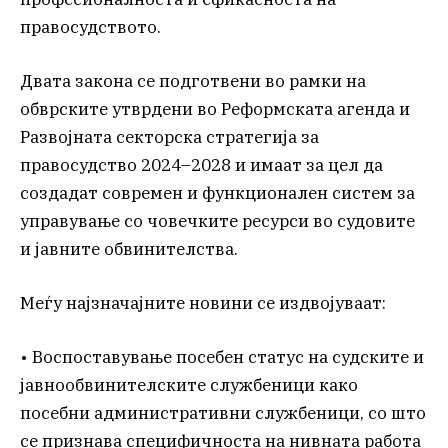
правосудството.
Двата закона се подготвени во рамки на
обврските утврдени во Реформската агенда и
Развојната секторска стратегија за
правосудство 2024–2028 и имаат за цел да
создадат современ и функционален систем за
управување со човечките ресурси во судовите
и јавните обвинителства.
Меѓу најзначајните новини се издвојуваат:
• Воспоставување посебен статус на судските и
јавнообвинителските службеници како
посебни административни службеници, со што
се признава специфичноста на нивната работа