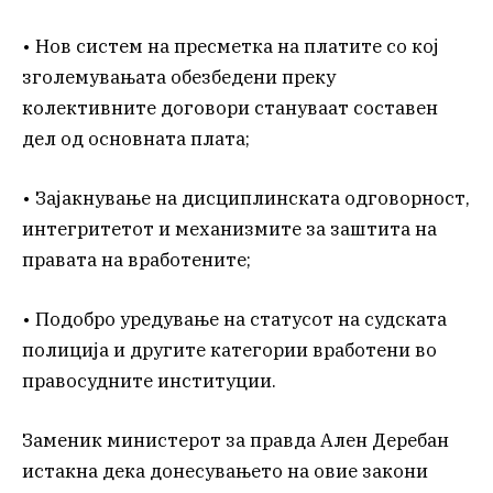
• Нов систем на пресметка на платите со кој
зголемувањата обезбедени преку
колективните договори стануваат составен
дел од основната плата;
• Зајакнување на дисциплинската одговорност,
интегритетот и механизмите за заштита на
правата на вработените;
• Подобро уредување на статусот на судската
полиција и другите категории вработени во
правосудните институции.
Заменик министерот за правда Ален Деребан
истакна дека донесувањето на овие закони