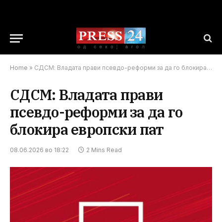
Home
»
СДСМ: Владата прави псевдо-реформи за да го блокира европски пат
СДСМ: Владата прави
псевдо-реформи за да го
блокира европски пат
08.06.2026 во 18:22
2 Mins Read