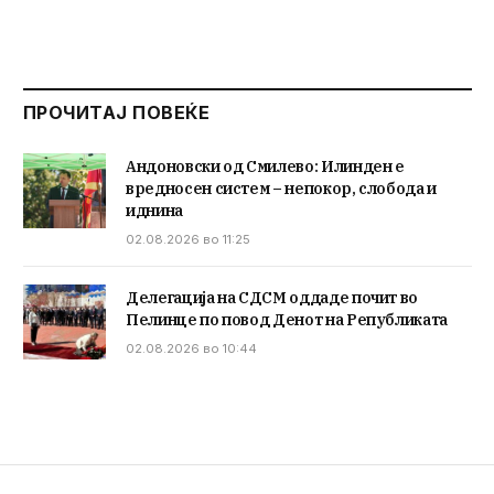
ПРОЧИТАЈ ПОВЕЌЕ
Андоновски од Смилево: Илинден е
вредносен систем – непокор, слобода и
иднина
02.08.2026 во 11:25
Делегација на СДСМ оддаде почит во
Пелинце по повод Денот на Републиката
02.08.2026 во 10:44