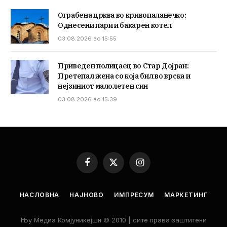
Ограбена црква во кривопаланечко:
Однесени пари и бакарен котел
03.08.2026 во 15:55
Приведен полицаец во Стар Дојран:
Претепал жена со која бил во врска и
нејзиниот малолетен син
03.08.2026 во 15:39
Facebook
X
Instagram
(Twitter)
НАСЛОВНА
НАЈНОВО
ИМПРЕСУМ
МАРКЕТИНГ
Њу Медиа Комјуникејшн © 2010 | сите права заштитени