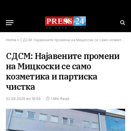
Home
»
СДСМ: Најавените промени на Мицкоски се само козметика и партиска чистка
СДСМ: Најавените промени
на Мицкоски се само
козметика и партиска
чистка
02.06.2026 во 16:59
1 Min Read