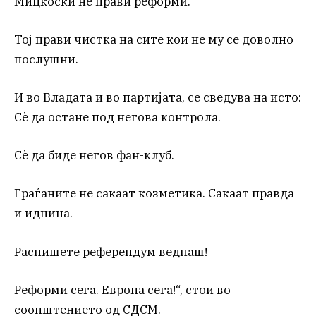
Мицкоски не прави реформи.
Тој прави чистка на сите кои не му се доволно
послушни.
И во Владата и во партијата, се сведува на исто:
Сè да остане под негова контрола.
Сè да биде негов фан-клуб.
Граѓаните не сакаат козметика. Сакаат правда
и иднина.
Распишете референдум веднаш!
Реформи сега. Европа сега!“, стои во
соопштението од СДСМ.