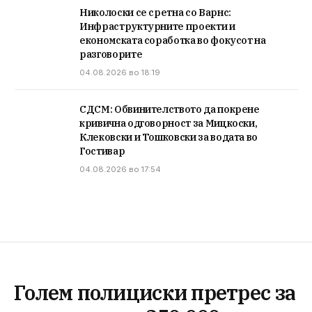
Николоски се сретна со Варнс:
Инфраструктурните проекти и
економската соработка во фокусот на
разговорите
04.08.2026 во 18:19
СДСМ: Обвинителството да покрене
кривична одговорност за Мицкоски,
Клековски и Тошковски за водата во
Гостивар
04.08.2026 во 17:54
Голем полициски претрес за