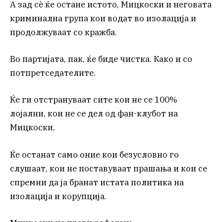
А зад сè ќе остане истото, Мицкоски и неговата
криминална група кои водат во изолација и
продолжуваат со кражба.
Во партијата, пак, ќе биде чистка. Како и со
потпретседателите.
Ќе ги отстрануваат сите кои не се 100%
лојални, кои не се дел од фан-клубот на
Мицкоски.
Ќе останат само оние кои безусловно го
слушаат, кои не поставуваат прашања и кои се
спремни да ја бранат истата политика на
изолација и корупција.