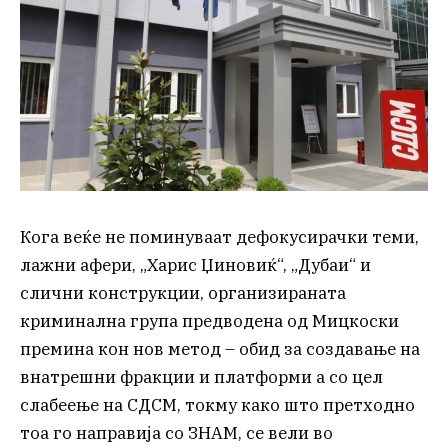
Кога веќе не поминуваат дефокусирачки теми,
лажни афери, „Харис Џиновиќ“, „Дубаи“ и
слични конструкции, организираната
криминална група предводена од Мицкоски
премина кон нов метод – обид за создавање на
внатрешни фракции и платформи а со цел
слабеење на СДСМ, токму како што претходно
тоа го направија со ЗНАМ, се вели во