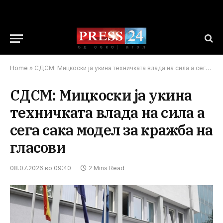
Home
»
СДСМ: Мицкоски ја укина техничката влада на сила а сега сака модел за кражба на гласови
СДСМ: Мицкоски ја укина
техничката влада на сила а
сега сака модел за кражба на
гласови
08.07.2026 во 09:40
2 Mins Read