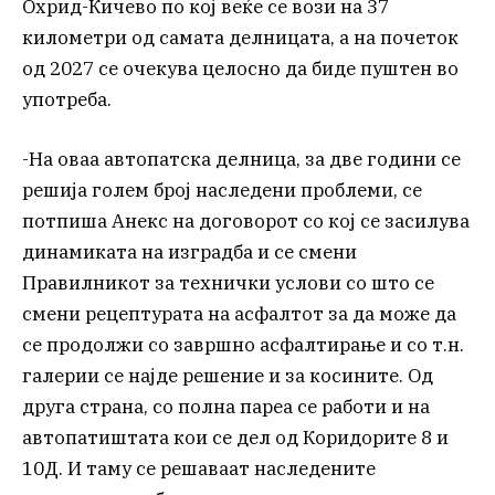
Охрид-Кичево по кој веќе се вози на 37
километри од самата делницата, а на почеток
од 2027 се очекува целосно да биде пуштен во
употреба.
-На оваа автопатска делница, за две години се
решија голем број наследени проблеми, се
потпиша Анекс на договорот со кој се засилува
динамиката на изградба и се смени
Правилникот за технички услови со што се
смени рецептурата на асфалтот за да може да
се продолжи со завршно асфалтирање и со т.н.
галерии се најде решение и за косините. Од
друга страна, со полна пареа се работи и на
автопатиштата кои се дел од Коридорите 8 и
10Д. И таму се решаваат наследените