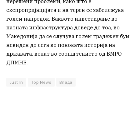
нерешени проблеми, како што е
експропријацијата и на терен се забележува
голем напредок. Ваквото инвестирање во
патната инфраструктура доведе до тоа, во
Македонија да се случува голем градежен бум
невиден до сега во поновата историја на
државата, велат во соопштението од ВМРО-
ДПМНЕ.
Just In
Top News
Влада