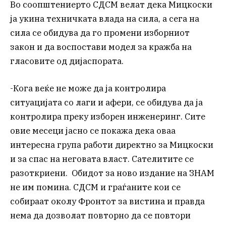
Во соопштениерто СДСМ велат дека Мицкоски
ја укина техничката влада на сила, а сега на
сила се обидува да го промени изборниот
закон и да воспостави модел за кражба на
гласовите од дијаспората.
-Кога веќе не може да ја контролира
ситуацијата со лаги и афери, се обидува да ја
контролира преку изборен инженеринг. Сите
овие месеци јасно се покажа дека оваа
интересна група работи директно за Мицкоски
и за спас на неговата власт. Сателитите се
разоткриени. Обидот за ново издание на ЗНАМ
не им помина. СДСМ и граѓаните кои се
собираат околу Фронтот за вистина и правда
нема да дозволат повторно да се повтори