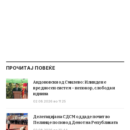
ПРОЧИТАЈ ПОВЕЌЕ
Андоновски од Смилево: Илинден е
вредносен систем – непокор, слобода и
иднина
02.08.2026 во 11:25
Делегација на СДСМ оддаде почит во
Пелинце по повод Денот на Републиката