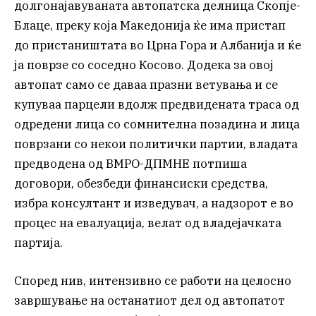
долгонајавуваната автопатска делница Скопје-
Блаце, преку која Македонија ќе има пристап
до пристаништата во Црна Гора и Албанија и ќе
ја поврзе со соседно Косово. Додека за овој
автопат само се даваа празни ветувања и се
купуваа парцели вдолж предвидената траса од
одредени лица со сомнителна позадина и лица
поврзани со некои политички партии, владата
предводена од ВМРО-ДПМНЕ потпиша
договори, обезбеди финансиски средства,
избра консултант и изведувач, а надзорот е во
процес на евалуација, велат од владејачката
партија.
Според нив, интензивно се работи на целосно
завршување на останатиот дел од автопатот