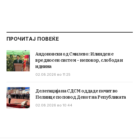
ПРОЧИТАЈ ПОВЕЌЕ
Андоновски од Смилево: Илинден е
вредносен систем – непокор, слобода и
иднина
02.08.2026 во 11:25
Делегација на СДСМ оддаде почит во
Пелинце по повод Денот на Републиката
02.08.2026 во 10:44