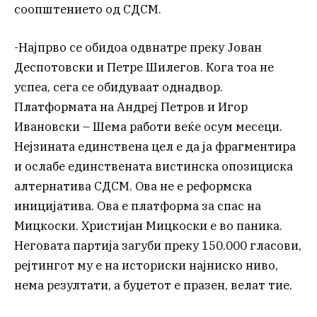
соопштението од СДСМ.
-Најпрво се обидоа одвнатре преку Јован
Деспотовски и Петре Шилегов. Кога тоа не
успеа, сега се обидуваат однадвор.
Платформата на Андреј Петров и Игор
Ивановски – Шема работи веќе осум месеци.
Нејзината единствена цел е да ја фрагментира
и ослабе единствената вистинска опозициска
алтернатива СДСМ. Ова не е реформска
иницијатива. Ова е платформа за спас на
Мицкоски. Христијан Мицкоски е во паника.
Неговата партија загуби преку 150.000 гласови,
рејтингот му е на историски најниско ниво,
нема резултати, а буџетот е празен, велат тие.