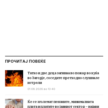
ПРОЧИТАЈ ПОВЕЌЕ
Татко и две деца загинаа во пожар во куќа
во Загорје, соседите претходно слушнале
истрели
01.08.2026 во 13:40
Ќе се зголемат пензиите, минималната
плата и платите во јавниот сектор – најави