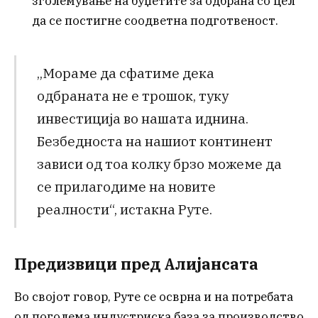
зголемување на буџетите за одбрана со цел
да се постигне соодветна подготвеност.
„Мораме да сфатиме дека
одбраната не е трошок, туку
инвестиција во нашата иднина.
Безбедноста на нашиот континент
зависи од тоа колку брзо можеме да
се прилагодиме на новите
реалности“, истакна Руте.
Предизвици пред Алијансата
Во својот говор, Руте се осврна и на потребата
од поголема индустриска база за производство