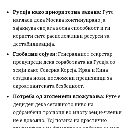
Русија како приоритетна закана:
Руте
нагласи дека Москва континуирано ја
зајакнува својата воена способност и ги
користи сите расположливи ресурси за
дестабилизација.
Глобални сојузи:
Генералниот секретар
предупреди дека соработката на Русија со
земји како Северна Кореја, Иран и Кина
создава нови, посложени предизвици за
евроатлантската безбедност.
Потреба од зголемени вложувања:
Руте е
дециден дека сегашното ниво на
одбранбени трошоци во многу земји-членки
не е доволно. Тој повика на драстично