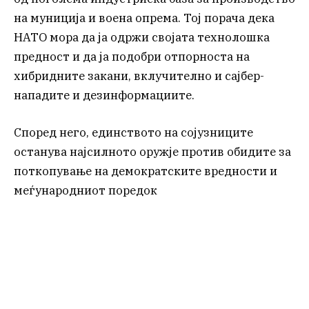
на муниција и воена опрема. Тој порача дека
НАТО мора да ја одржи својата технолошка
предност и да ја подобри отпорноста на
хибридните закани, вклучително и сајбер-
нападите и дезинформациите.
Според него, единството на сојузниците
останува најсилното оружје против обидите за
поткопување на демократските вредности и
меѓународниот поредок