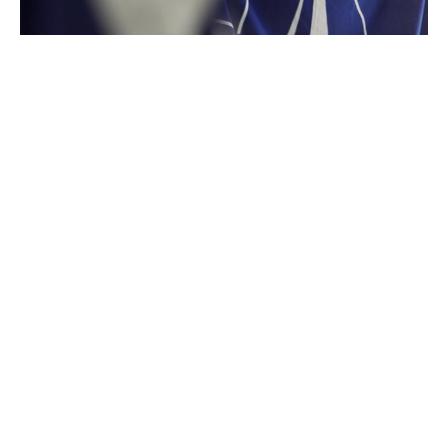
Лидерите на 14 земји-членки на НАТО од
источниот и северниот дел на Европа
предупредија дека повторените нарушувања на
воздушниот простор од страна на Русија ја
нагласуваат итната потреба од зајакнување на
воздушната и ракетната одбрана на Алијансата
против ракети и беспилотни летала.