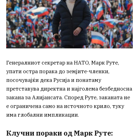
Генералниот секретар на НАТО, Марк Руте,
упати остра порака до земјите-членки,
посочувајќи дека Русија и понатаму
претставува директна и најголема безбедносна
закана за Алијансата. Според Руте, заканата не
е ограничена само на источното крило, туку
има глобални импликации.
Клучни пораки од Марк Руте: