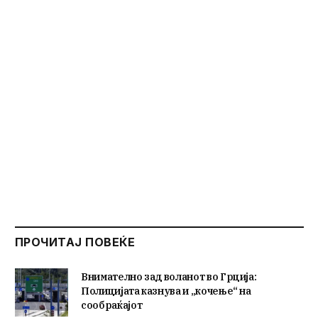
ПРОЧИТАЈ ПОВЕЌЕ
Внимателно зад воланот во Грција:
Полицијата казнува и „кочење“ на
сообраќајот