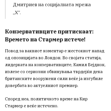
Дмитриев на социјалната мрежа
„Х“.
Конзервативците притискаат:
Времето на Стармер истече!
Повод за ваквиот коментар е жестокиот напад
од опозицијата во Лондон. Во својата статија,
лидерката на конзервативците, Камил Бејднок,
излезе со сериозни обвинувања тврдејќи дека
британските вооружени сили веќе ја изгубиле
довербата во актуелниот премиер.
Според неа, политичкото време на Кир
Стармер е веќе истечено.