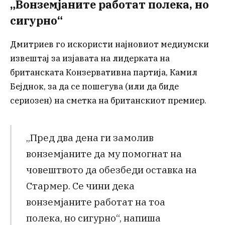
„Вонземјаните работат полека, но
сигурно“
Дмитриев го искористи најновиот медиумски
извештај за изјавата на лидерката на
британската Конзервативна партија, Камил
Бејднок, за да се пошегува (или да биде
сериозен) на сметка на британскиот премиер.
„Пред два дена ги замолив
вонземјаните да му помогнат на
човештвото да обезбеди оставка на
Стармер. Се чини дека
вонземјаните работат на тоа
полека, но сигурно“, напиша