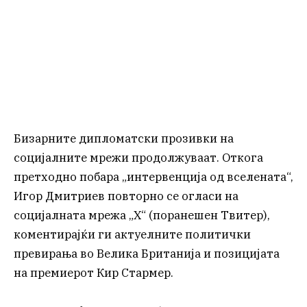
Бизарните дипломатски прозивки на
социјалните мрежи продолжуваат. Откога
претходно побара „интервенција од вселената“,
Игор Дмитриев повторно се огласи на
социјалната мрежа „Х“ (поранешен Твитер),
коментирајќи ги актуелните политички
превирања во Велика Британија и позицијата
на премиерот Кир Стармер.