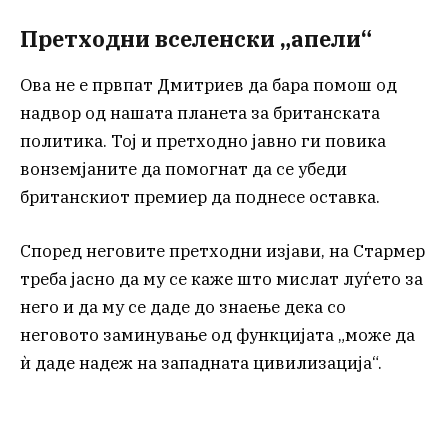
Претходни вселенски „апели“
Ова не е првпат Дмитриев да бара помош од
надвор од нашата планета за британската
политика. Тој и претходно јавно ги повика
вонземјаните да помогнат да се убеди
британскиот премиер да поднесе оставка.
Според неговите претходни изјави, на Стармер
треба јасно да му се каже што мислат луѓето за
него и да му се даде до знаење дека со
неговото заминување од функцијата „може да
ѝ даде надеж на западната цивилизација“.