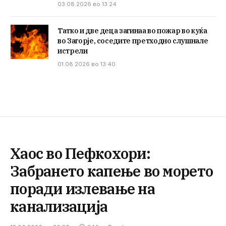
03.08.2026 во 13:24
Татко и две деца загинаа во пожар во куќа
во Загорје, соседите претходно слушнале
истрели
01.08.2026 во 13:40
Хаос во Пефкохори:
Забрането капење во морето
поради излевање на
канализација