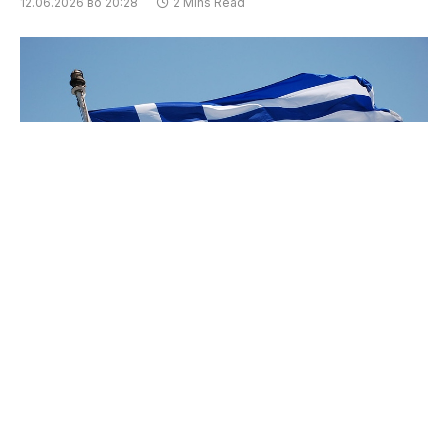
12.06.2026 во 20:28
2 Mins Read
Омиленото летувалиште на македонските
туристи, Пефкохори на Халкидики, се соочува
со сериозен еколошки и санитарен проблем во
ек на туристичката сезона. Поради излевање