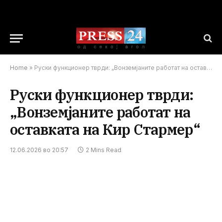
Home
»
Руски функционер тврди: „Вонземјаните работат на оставката на Кир Стармер“
Руски функционер тврди:
„Вонземјаните работат на
оставката на Кир Стармер“
12.06.2026 во 20:57
2 Mins Read