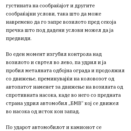
густината на сообраќајот и другите
сообраќајни услови, така што да може
навремено да го запре возилото пред секоја
пречка што под дадени услови можел да ја
предвиди.
Во еден момент изгубил контрола над
возилото и свртел во лево, па удрил и ја
пробил металната одбојна ограда и продолжил
со движење, преминувајќи на коловозот од
автопатот наменет за движење на возилата од
спротивната насока, каде во него со предната
страна удрил автомобил „БМВ“ кој се движел
во насока од исток кон запад.
По ударот автомобилот и камионот се