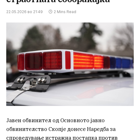
22.05.2026 во 21:49
2 Mins Read
Јавен обвинител од Основното јавно
обвинителство Скопје донесе Наредба за
спроведување истражна постапка против