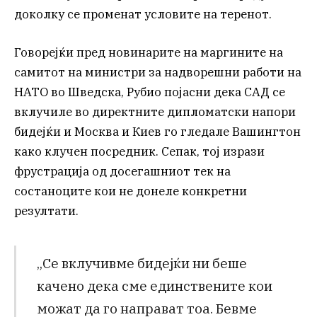
доколку се променат условите на теренот.
Говорејќи пред новинарите на маргините на
самитот на министри за надворешни работи на
НАТО во Шведска, Рубио појасни дека САД се
вклучиле во директните дипломатски напори
бидејќи и Москва и Киев го гледале Вашингтон
како клучен посредник. Сепак, тој изрази
фрустрација од досегашниот тек на
состаноците кои не донеле конкретни
резултати.
„Се вклучивме бидејќи ни беше
качено дека сме единствените кои
можат да го направат тоа. Бевме