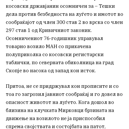
косовски државјанин осомничен за – Тешки
дела против безбедноста на луѓето и имотот во
сообраќајот од член 300 став 2 во врска со член
297 став 1 од Кривичниот законик.
Осомничениот 76-годишник управувал
товарно возилo МАН со прикачена
полуприколка со косовски регистарски
таблички, по северната обиколница на град
Скопје во насока од запад кон исток.
Притоа, не се придржувал кон прописите и со
тоа го загрозил јавниот сообраќај и го довел во
опасност животот на луѓето. Кога дошол во
близина на клучката Мирковци брзината на
движење на возилото не ја приспособил
спрема својствата и состојбата на патот,