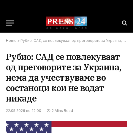
Home
»
Рубио: САД се повлекуваат од преговорите за Украина, нема да учествуваме во состаноци кои не водат никаде
Рубио: САД се повлекуваат
од преговорите за Украина,
нема да учествуваме во
состаноци кои не водат
никаде
22.05.2026 во 22:00
2 Mins Read