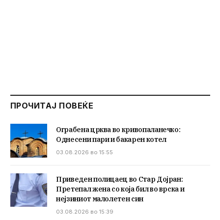
ПРОЧИТАЈ ПОВЕЌЕ
Ограбена црква во кривопаланечко:
Однесени пари и бакарен котел
03.08.2026 во 15:55
Приведен полицаец во Стар Дојран:
Претепал жена со која бил во врска и
нејзиниот малолетен син
03.08.2026 во 15:39