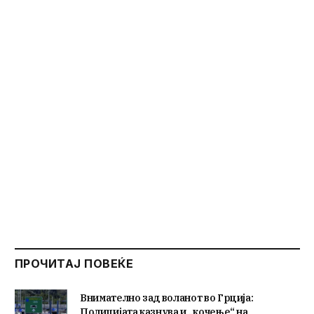
ПРОЧИТАЈ ПОВЕЌЕ
Внимателно зад воланот во Грција:
Полицијата казнува и „кочење“ на