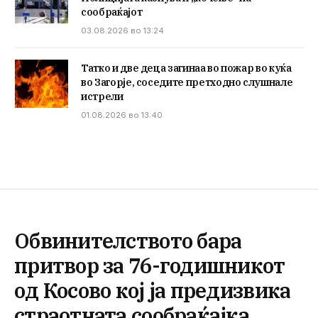
сообраќајот
03.08.2026 во 13:24
Татко и две деца загинаа во пожар во куќа
во Загорје, соседите претходно слушнале
истрели
01.08.2026 во 13:40
Обвинителството бара
притвор за 76-годишникот
oд Косово кој ја предизвика
страотната сообраќајка