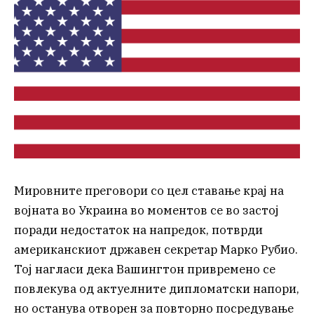
Мировните преговори со цел ставање крај на
војната во Украина во моментов се во застој
поради недостаток на напредок, потврди
американскиот државен секретар Марко Рубио.
Тој нагласи дека Вашингтон привремено се
повлекува од актуелните дипломатски напори,
но останува отворен за повторно посредување