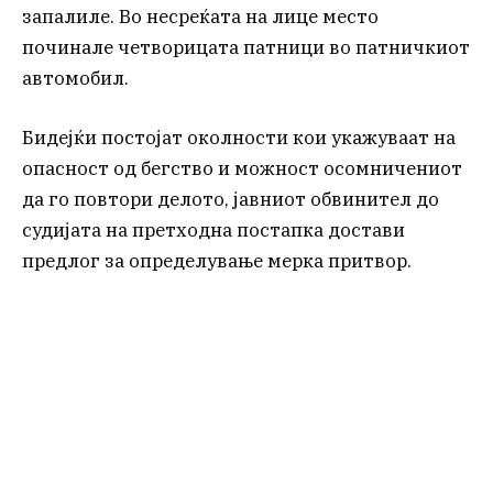
запалиле. Во несреќата на лице место
починале четворицата патници во патничкиот
автомобил.
Бидејќи постојат околности кои укажуваат на
опасност од бегство и можност осомничениот
да го повтори делото, јавниот обвинител до
судијата на претходна постапка достави
предлог за определување мерка притвор.