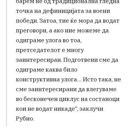
барем не од традиционална гледна
точка на дефиницијата за воени
победи. Затоа, тие ќе мора да водат
преговори, а ако ние можеме да
одиграме улога во тоа,
претседателот е многу
заинтересиран. Подготвени сме да
одиграме каква било
конструктивна улога… Исто така, не
сме заинтересирани да влегуваме
во бесконечен циклус на состаноци
кои не водат никаде“, заклучи
Рубио.