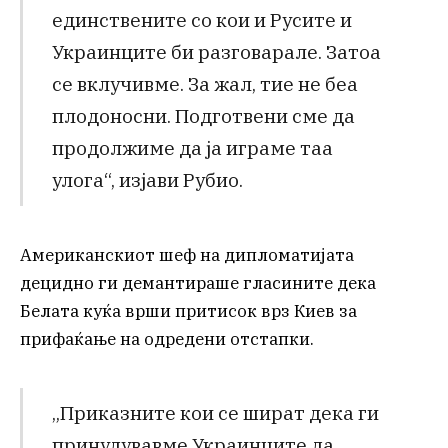
единствените со кои и Русите и
Украинците би разговарале. Затоа
се вклучивме. За жал, тие не беа
плодоносни. Подготвени сме да
продолжиме да ја играме таа
улога“, изјави Рубио.
Американскиот шеф на дипломатијата
децидно ги демантираше гласините дека
Белата куќа врши притисок врз Киев за
прифаќање на одредени отстапки.
„Приказните кои се шират дека ги
принудувавме Украинците да