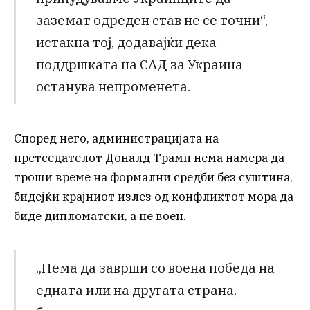
заземат одреден став не се точни“,
истакна тој, додавајќи дека
поддршката на САД за Украина
останува непроменета.
Според него, администрацијата на
претседателот Доналд Трамп нема намера да
троши време на формални средби без суштина,
бидејќи крајниот излез од конфликтот мора да
биде дипломатски, а не воен.
„Нема да заврши со воена победа на
едната или на другата страна,