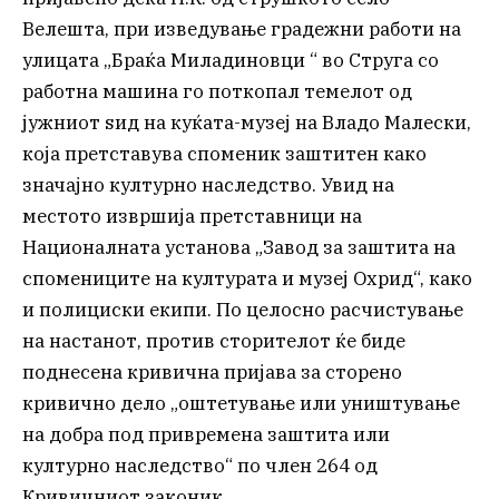
Велешта, при изведување градежни работи на
улицата „Браќа Миладиновци “ во Струга со
работна машина го поткопал темелот од
јужниот ѕид на куќата-музеј на Владо Малески,
која претставува споменик заштитен како
значајно културно наследство. Увид на
местото извршија претставници на
Националната установа „Завод за заштита на
спомениците на културата и музеј Охрид“, како
и полициски екипи. По целосно расчистување
на настанот, против сторителот ќе биде
поднесена кривична пријава за сторено
кривично дело „оштетување или уништување
на добра под привремена заштита или
културно наследство“ по член 264 од
Кривичниот законик.