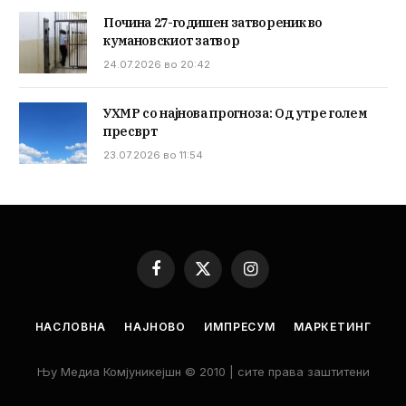
Почина 27-годишен затвореник во
кумановскиот затвор
24.07.2026 во 20:42
УХМР со најнова прогноза: Од утре голем
пресврт
23.07.2026 во 11:54
Facebook
X
Instagram
(Twitter)
НАСЛОВНА
НАЈНОВО
ИМПРЕСУМ
МАРКЕТИНГ
Њу Медиа Комјуникејшн © 2010 | сите права заштитени