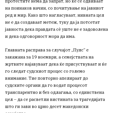
протестите нема да запрат, но ќе се одвиваат
на поинаков начин, со почитување на јавниот
ред и мир. Како што нагласуваат, нивната цел
не е да создаваат метеж, туку да ја потсетат
јавноста дека правдата сè уште не е задоволена
и дека одговорност мора да има.
Главната расправа за случајот „Пулс“ е
закажана за 19 ноември, а семејствата на
жртвите најавуваат дека ќе присуствуваат и ќе
го следат судскиот процес со големо
внимание. Тие повторно апелираат до
судските органи да го водат процесот
транспарентно и без одлагања, со единствена
цел – да се расветли вистината за трагедијата
што ги зави во црно десет македонски