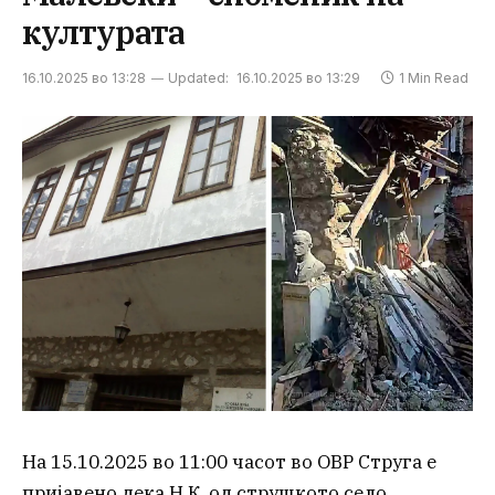
културата
16.10.2025 во 13:28
Updated:
16.10.2025 во 13:29
1 Min Read
На 15.10.2025 во 11:00 часот во ОВР Струга е
пријавено дека Н.К. од струшкото село