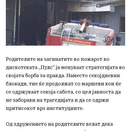
Родителите на загинатите во пожарот во
дискотеката „Пулс“ ја менуваат стратегијата во
својата борба за правда. Наместо секојдневни
блокади, тие ќе продолжат со маршеви кои ќе
се одржуваат секоја сабота, со цел јавноста да
не заборави на трагедијата и да се одржи
притисокот врз институциите.
Од здружението на родителите велат дека