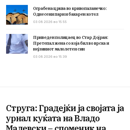
Ограбена црква во кривопаланечко:
Однесени пари и бакарен котел
03.08.2026 во 15:55
Приведен полицаец во Стар Дојран:
Претепал жена со која бил во врска и
нејзиниот малолетен син
03.08.2026 во 15:39
Струга: Градејќи ја својата ја
урнал куќата на Владо
Малевски – споменик на