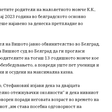
нетите родители на малолетното момче К.К.,
ај 2023 година во белградското основно
еше најавено за денеска претпладне во
тел на Вишото јавно обвинителство во Белград,
 Вишиот суд во Белград да ги прогласи
одителите на тогаш 13-годишното момче кое
обезбедувањето, а повреди уште пет ученици и
ни и осудени на максимална казна.
о, Стефановиќ изјави дека за двајцата
елно отежнувачки околности“ и дека нивниот
оворен поради неговата возраст во времето на
нот „им става посебна одговорност на