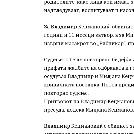
родителите, како лица кои имаат 
надгледуваат, воспитуваат и насоч
За Владимир Кецмановиќ, обвинит
години и 11 месеци затвор, а за М
изврши масакрот во „Рибникар“, п
Судењето беше повторено бидејќи 
прифати жалбите на одбраната и го
осудуваа Владимир и Милјана Кец
кривичната постапка. Потоа предм
повторно судење.
Притворот на Владимир Кецманови
пресуда, додека Милјана Кецманови
Владимир Кецмановиќ е обвинет з