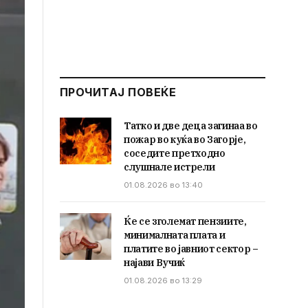
ПРОЧИТАЈ ПОВЕЌЕ
Татко и две деца загинаа во
пожар во куќа во Загорје,
соседите претходно
слушнале истрели
01.08.2026 во 13:40
Ќе се зголемат пензиите,
минималната плата и
платите во јавниот сектор –
најави Вучиќ
01.08.2026 во 13:29