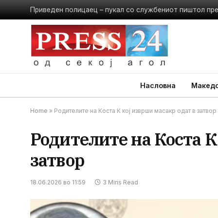
Приведен полицаец – пукал со службениот пиштол пр
Насловна
Македо
Home
»
Родителите на Коста К кој изврши масакр одат в затвор
Родителите на Коста К
затвор
18.06.2026 во 11:59
3 Mins Read