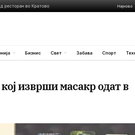
Најново
ед ресторан во Кратово
нија
Бизнис
Свет
Забава
Спорт
Тех
 кој изврши масакр одат в