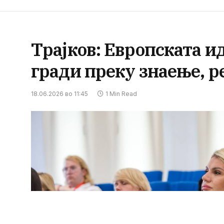
Трајков: Европската и
гради преку знаење, р
18.06.2026 во 11:45
1 Min Read