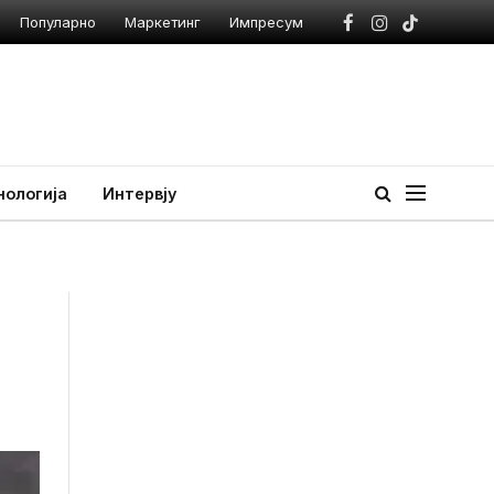
Популарно
Маркетинг
Импресум
Facebook
Instagram
TikTok
нологија
Интервју