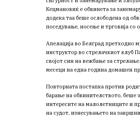
сигурност и занемарување и злоуп
Кецмановиќ е обвинета за занемар
додека таа беше ослободена од об
поседување, носење и трговија со 
Апелација во Белград претходно м
инструктор во стрелачкиот клуб 
својот син на вежбање за стрелање
месеци на една година домашен пр
Повторната постапка против родите
барање на обвинителството, беше з
интересите на малолетниците и пр
на судот, изнесувањето на завршни