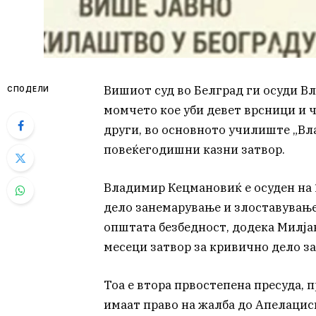
Вишиот суд во Белград ги осуди В
СПОДЕЛИ
момчето кое уби девет врсници и 
други, во основното училиште „Вла
повеќегодишни казни затвор.
Владимир Кецмановиќ е осуден на 
дело занемарување и злоставувањ
општата безбедност, додека Милјан
месеци затвор за кривично дело з
Тоа е втора првостепена пресуда, 
имаат право на жалба до Апелациск