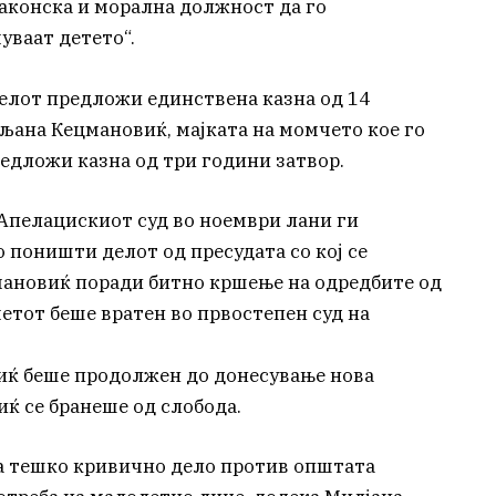
законска и морална должност да го
уваат детето“.
елот предложи единствена казна од 14
иљана Кецмановиќ, мајката на момчето кое го
редложи казна од три години затвор.
Апелацискиот суд во ноември лани ги
 поништи делот од пресудата со кој се
мановиќ поради битно кршење на одредбите од
етот беше вратен во првостепен суд на
ќ беше продолжен до донесување нова
ќ се бранеше од слобода.
а тешко кривично дело против општата