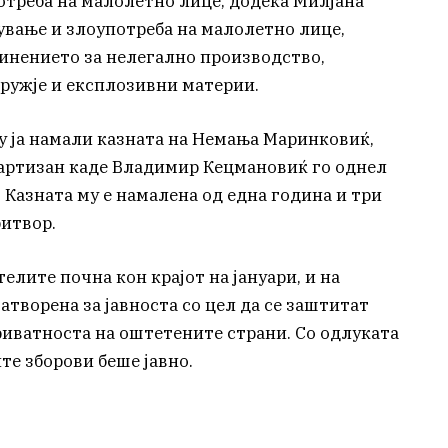
отреба на малолетно лице, додека Милјана
ување и злоупотреба на малолетно лице,
винението за нелегално производство,
оружје и експлозивни материи.
у ја намали казната на Немања Маринковиќ,
Партизан каде Владимир Кецмановиќ го однел
. Казната му е намалена од една година и три
итвор.
лите почна кон крајот на јануари, и на
атворена за јавноста со цел да се заштитат
иватноста на оштетените страни. Со одлуката
те зборови беше јавно.