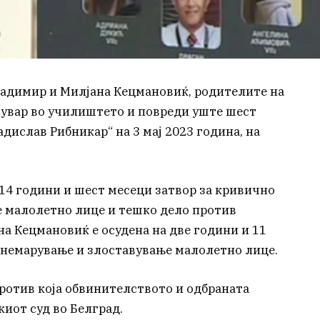
ладимир и Милјана Кецмановиќ, родителите на
чувар во училиштето и повреди уште шест
дислав Рибникар“ на 3 мај 2023 година, на
14 години и шест месеци затвор за кривично
е малолетно лице и тешко дело против
а Кецмановиќ е осудена на две години и 11
анемарување и злоставување малолетно лице.
против која обвинителството и одбраната
иот суд во Белград.