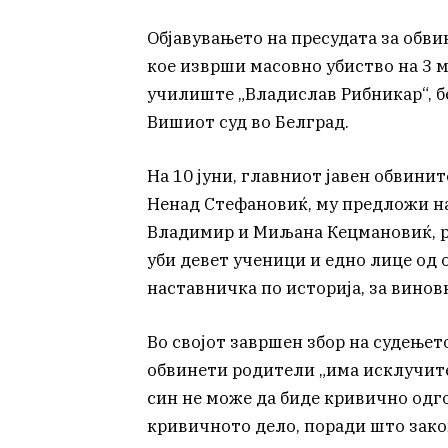
Објавувањето на пресудата за обви
кое изврши масовно убиство на 3 м
училиште „Владислав Рибникар“, б
Вишиот суд во Белград.
На 10 јуни, главниот јавен обвини
Ненад Стефановиќ, му предложи на
Владимир и Миљана Кецмановиќ, р
уби девет ученици и едно лице од 
наставничка по историја, за винов
Во својот завршен збор на судењет
обвинети родители „има исклучит
син не може да биде кривично одг
кривичното дело, поради што зако